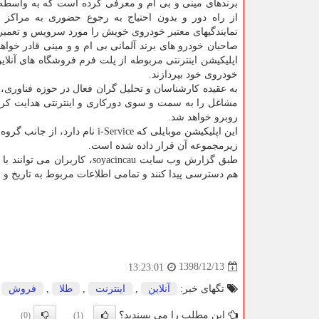
برندهای مینی و بی ام و معرفی كرده است كه به واسطه 
از راه دور و بدون احتیاج به رجوع حضوری به مراكز م
نمایندگیهای معتبر خودروی خویش را مورد سرویس و تعمیر 
صاحبان خودرو های برند آلمانی بی ام و و مینی قادر خواهند 
اپلیكیشن اینترنتی مربوطه از پلت فرم فروشگاه های آنلا
خودروی خود بپردازند.
به عقیده كارشناسان و تحلیل گران فعال در حوزه فناوری
مشاغل را به سمت و سوی دوركاری و اینترنتی هدایت كرد
روبرو خواهد شد.
این اپلیكیشن موبایلی كه ervice
زیرمجموعه آن قرار داده شده است.
طبق گزارش وب سایت oyacincau
هم دسترسی پیدا كنند و تمامی اطلاعات مربوط به تاریخ و 
1398/12/13
13:23:01
تگهای خبر:
آنلاین
,
اینترنت
,
طلا
,
فروش
این مطلب را می پسندید؟
(0)
(1)