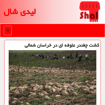
لیدی شال
منو
كشت چغندر علوفه ای در خراسان شمالی