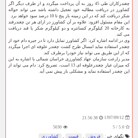
چغندركاران طی 45 روز به آن پرداخت میگردد و از طرف دیگر اگر
كشاورز در دریافت مطالبه خود تعجیل داشته باشد می تواند حواله
شكر دریافت كند كه در این زمینه باز پنج تا 10 درصد سود خواهد برد.
این مقام مسئول افزود: علاوه بر آن كشاورز در ازای هر تن چغندرقند
به كارخانه 20 كیلوگرم كنسانتره و دو كیلوگرم شكر یا قند دریافت
می كند.
وی در ادامه اشاره كرد: اگر كشاورز تمایل دارد تا در جیره دام خود از
چغندر استفاده نماید امسال طرح كشت چغندر علوفه ای اجرا میگردد
كه از این طریق می تواند نیاز خودرا برطرف كند.
مدیر زارعت سازمان جهاد كشاورزی خراسان شمالی با اشاره به این
كه میزان عیار چغندرعلوفه ای 13 است، تصریح كرد: دام می تواند از
این چغندر استفاده نماید و مشكلی باز پیش نمی آید.
1397/09/12
21:56:38
5030
5
/
5.0
تگهای خبر:
فروش
,
قیمت
,
كشاورزی