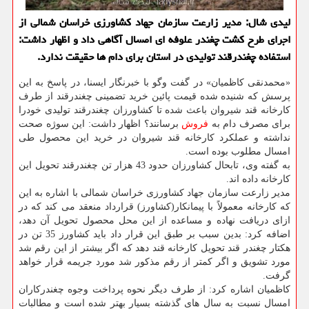
لیدی شال: مدیر زارعت سازمان جهاد كشاورزی خراسان شمالی از
اجرای طرح كشت چغندر علوفه ای امسال آگاهی داد و اظهار داشت:
استفاده چغندرقند تولیدی در استان برای دام ها حقیقت ندارد.
«محمدنقی كاظمیان» در گفت وگو با خبرنگار ایسنا، در پاسخ به این
پرسش كه شنیده شده قیمت پائین خرید تضمینی چغندرقند از طرف
كارخانه قند شیروان باعث شده تا كشاورزان چغندرقند تولیدی خودرا
برای مصرف دام به
فروش
برسانند؟ اظهار داشت: این سوژه صحت
نداشته و عملكرد كارخانه قند شیروان در خرید این محصول طی
امسال مطلوب بوده است.
به گفته وی، تابحال كشاورزان حدود 43 هزار تن چغندرقند تحویل این
كارخانه داده اند.
مدیر زارعت سازمان جهاد كشاورزی خراسان شمالی با اشاره به این
كه كارخانه معمولاً با پیمانكار(كشاورز) قرارداد منعقد می كند كه در
ازای دریافت نهاده و مساعده از این محل محصول تحویل آن دهد،
اضافه كرد: بدین سبب بر طبق این قرار داد باید كشاورز 35 تن در
هكتار چغندر قند تحویل كارخانه قند دهد كه اگر بیشتر از این رقم شد
مورد تشویق و اگر كمتر از رقم مذكور شد مورد جریمه قرار خواهد
گرفت.
كاظمیان اشاره كرد: از طرف دیگر نحوه پرداخت وجوه چغندركاران
امسال نسبت به سال های گذشته بسیار بهتر شده است و مطالبات