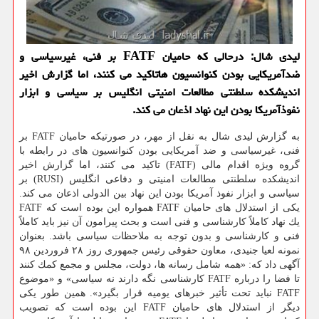
لیدی شال: درحالی كه حامیان FATF بر فنی، غیرسیاسی و
ضدآمریكایی بودن كنوانسیون هاتاكید می كنند، اما گزارش اخیر
اندیشكده سلطنتی مطالعات امنیتی انگلیس بر سیاسی و ابزار
نفوذآمریكا بودن این نهاد اذعان می كند.
به گزارش لیدی شال به نقل از مهر، در صورتیكه حامیان FATF بر
فنی، غیرسیاسی و ضد آمریكایی بودن كنوانسیون های در رابطه با
گروه ویژه اقدام مالی (FATF) تاكید می كنند، اما گزارش اخیر
اندیشكده سلطنتی مطالعات امنیتی و دفاعی انگلیس (RUSI) بر
سیاسی و ابزار نفوذ آمریكا بودن این نهاد بین الدولی اذعان می كند.
یكی از استدلال های حامیان FATF همواره این بوده است كه FATF
یك نهاد كاملاً كارشناسی و فنی است و بحث پیرامون آن نیز باید كاملاً
فنی و كارشناسی و بدون توجه به ملاحظات سیاسی باشد. بعنوان
نمونه لعیا جنیدی، معاون حقوقی رئیس جمهوری روز ۲۸ فروردین ۹۸
آگهی داد كه: «همه شامل رسانه ها، دولت، مجلس و مجمع كمك كنند
تا فضا را درباره FATF كارشناسی نگه دارند نه سیاسی» و «موضوع
FATF نباید تحت تأثیر خبرهای یومیه قرار بگیرد». همین طور یكی
دیگر از استدلال های حامیان FATF این بوده است كه تصویب