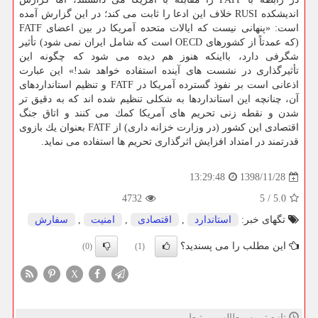
اندیشكده RUSI خلاف این ادعا را ثابت می كند؛ در این گزارش آمده
است: «پنهانی نیست كه ایالات متحده آمریكا در بین اعضای FATF
(كه عمدتاً از كشورهای OECD است كه شامل ایران نمی شود) تأثیر
شگرفی دارد، بااینكه هنوز هم دیده می شود كه چگونه این
تأثیرگذاری در نشست های آینده استفاده خواهد شد!» این عبارت
اذعانی است بر نفوذ گسترده آمریكا در FATF و تنظیم استانداردهای
آن، چنانچه این استانداردها به شكلی تنظیم شده اند كه به دقیق تر
شدن و نقطه زنی تحریم های آمریكا كمك می كنند و اتاق جنگ
اقتصادی این كشور (در وزارت خزانه داری) از FATF بعنوان یك بازوی
قدرتمند در امتداد افزایش اثرگذاری تحریم ها استفاده می نماید.
1398/11/28
13:29:48
4732
5
/
5.0
تگهای خبر:
استاندارد
,
اقتصادی
,
امنیت
,
سفارش
این مطلب را می پسندید؟
(0)
(1)
X
تازه ترین مطالب مرتبط