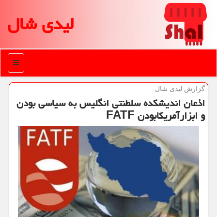
لیدی شال
منو
گزارش لیدی شال
اذعان اندیشكده سلطنتی انگلیس به سیاسی بودن
و ابزارآمریكابودن FATF