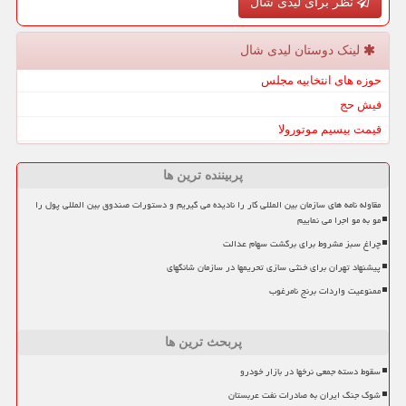
نظر برای لیدی شال
لینک دوستان لیدی شال
حوزه های انتخابیه مجلس
فیش حج
قیمت بیسیم موتورولا
پربیننده ترین ها
مقاوله نامه های سازمان بین المللی کار را نادیده می گیریم و دستورات صندوق بین المللی پول را
مو به مو اجرا می نماییم
چراغ سبز مشروط برای برگشت سهام عدالت
پیشنهاد تهران برای خنثی سازی تحریمها در سازمان شانگهای
ممنوعیت واردات برنج نامرغوب
پربحث ترین ها
سقوط دسته جمعی نرخها در بازار خودرو
شوک جنگ ایران به صادرات نفت عربستان