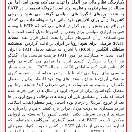
یكپارچگی نظام مالی بین الملل را تهدید می كند، بوجود آمد، اما این
مساله در مقام نظریه و نظریه بوده است! چونكه تصمیمات در FATF
به شدت برمبنای انگیزه های سیاسی گرفته می شود و برخی
كشورها از آن برای افزایش نفوذ مالی خود سوءاستفاده می كنند!»
در واقع این بخش از این گزارش اذعان می كند كه FATF با پوسته
فنی به ابزاری سیاسی برای بعضی از كشورها تبدیل گشته است تا با
سوءاستفاده از آن كشورهای دیگر را تحت فشار قرار دهند.
مساله
FATF؛ فرصتی برای نفوذ اروپا در ایران
در ادامه گزارش
اندیشكده
سلطنتی انگلیس ( RUSI)
با اشاره به سابقه تعامل FATF با ایران
آمده است: « مشاركت در امور FATF فرصت مناسبی برای گفتگو
بین اروپا با بازیگران كلیدی ایران را فراهم می كند!» در واقع
كارشناس اندیشكده سلطنتی انگلیس مساله FATF را فرصت بسیار
مناسبی برای اروپا می داند تا با نفوذ در محاسبات و تصمیم گیری
مسئولان ایران، همچنان با وعده های پوچ خود اقتصاد ایران را معطل
نگه دارد و نسبت به تصمیمات خارجی شرطی كند! چنانچه بارها این
معطل نگهداشتن ایران از طرف اروپا در سال های اخیر تجربه شده
است كه یكی از مصادیق بارز آن وعده های توخالی و پوچ اروپایی ها
بعد از خروج آمریكا از برجام بوده است. رهبر معظم انقلاب اسلامی
نیز در هشداری به دولت مردان دراین باره گفتند: «مردم را درباره ی
بسته ی اروپایی شرطی نكنید، اقتصاد كشور را به بسته ی اروپایی
موكول نكنید».
FATF تحت نفوذ گسترده آمریكاست
همانطور كه
اشاره شد، بعضی از حامیان FATF در كشور تصویب كنوانسیون های
در رابطه با FATF را مقابله با آمریكا می دانستند، اما گزارش