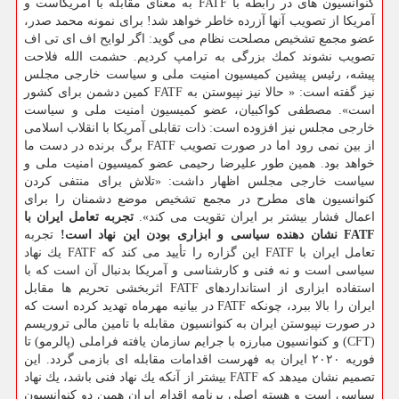
كنوانسیون های در رابطه با FATF به معنای مقابله با آمریكاست و
آمریكا از تصویب آنها آزرده خاطر خواهد شد! برای نمونه محمد صدر،
عضو مجمع تشخیص مصلحت نظام می گوید: اگر لوایح اف ای تی اف
تصویب نشوند كمك بزرگی به ترامپ كردیم. حشمت الله فلاحت
پیشه، رئیس پیشین كمیسیون امنیت ملی و سیاست خارجی مجلس
نیز گفته است: « حالا نیز نپیوستن به FATF كمین دشمن برای كشور
است». مصطفی كواكبیان، عضو كمیسیون امنیت ملی و سیاست
خارجی مجلس نیز افزوده است: ذات تقابلی آمریكا با انقلاب اسلامی
از بین نمی رود اما در صورت تصویب FATF برگ برنده در دست ما
خواهد بود. همین طور علیرضا رحیمی عضو كمیسیون امنیت ملی و
سیاست خارجی مجلس اظهار داشت: «تلاش برای منتفی كردن
كنوانسیون های مطرح در مجمع تشخیص موضع دشمنان را برای
اعمال فشار بیشتر بر ایران تقویت می كند».
تجربه تعامل ایران با
FATF نشان دهنده سیاسی و ابزاری بودن این نهاد است!
تجربه
تعامل ایران با FATF این گزاره را تأیید می كند كه FATF یك نهاد
سیاسی است و نه فنی و كارشناسی و آمریكا بدنبال آن است كه با
استفاده ابزاری از استانداردهای FATF اثربخشی تحریم ها مقابل
ایران را بالا ببرد، چونكه FATF در بیانیه مهرماه تهدید كرده است كه
در صورت نپیوستن ایران به كنوانسیون مقابله با تامین مالی تروریسم
(CFT) و كنوانسیون مبارزه با جرایم سازمان یافته فراملی (پالرمو) تا
فوریه ۲۰۲۰ ایران به فهرست اقدامات مقابله ای بازمی گردد. این
تصمیم نشان میدهد كه FATF بیشتر از آنكه یك نهاد فنی باشد، یك نهاد
سیاسی است و هسته اصلی برنامه اقدام ایران همین دو كنوانسیون