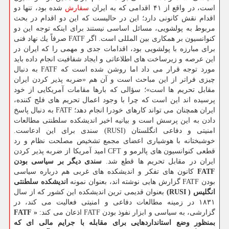
است، در واقع از ۴۱ اقدامی كه به ایران
سفارش
شده بود، تنها دو
اقدام نقش كانونی دارد؛ این در حالیست كه این دو اقدام در بحث
مربوط به پولشویی، مسائل اساسی نیستند برای اینكه توجه این دو
كنوانسیون بر همكاری بین المللی است. اگر FATF صرفاً یك نهاد فنی
برای مبارزه با پولشویی بود، اقدامات جدی و مهمی را كه ایران در
این عرصه و زیرساخت های اطلاعاتی و ایجاد شفافیت انجام داده باید
مورد توجه قرار می داد اما روشن شده است كه FATF به دنبال
چیزی فراتر از این مباحث است و آن هم «ضربه پذیر كردن ایران
مقابل تحریم ها است»؛ سؤالی كه بارها مقامات آمریكایی از خود
پرسیده اند این است كه چرا با وجود اعمال تحریم های فلج كننده،
ایران همچنان می تواند كارهای خودرا انجام دهد؛ FATF به دنبال پاسخ
دادن به این پرسش است و بیانیه اخیر اندیشكده سلطنتی مطالعات
امنیتی و دفاعی انگلستان (RUSI) سندی برای این ادعاست.
خوشبختانه با هوشیاری اعضای مجمع تشخیص مصلحت نظام و رد
قطعی كنوانسیون های پالرمو و CFT امید آمریكا از ضربه پذیر كردن
ایران در مقابل تحریم ها قطع شد.
سندی دیگر بر سیاسی بودن
FATF
كانون های تفكر و اندیشكده های غربی هم درباره سیاسی
بودن FATF گزارش هایی نوشته اند، بعنوان نمونه
اندیشكده سلطنتی
انگلیس ( RUSI)
بعنوان قدیمی ترین اندیشكده این كشور كه از سال
۱۸۳۱ در زمینه مطالعات دفاعی و امنیتی فعالیت می كند، در
گزارشی، به سیاسی و ابزار نفوذ بودن FATF اذعان می كند:
« FATF
بمنظور وضع استانداردهایی برای مقابله با جرایم مالی ای كه