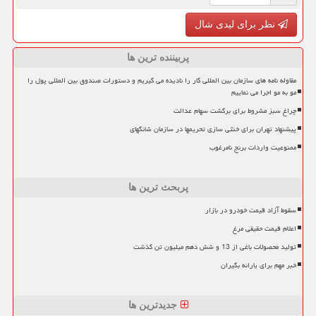
نظر برای لیدی شال
پربیننده ترین ها
مقاوله نامه های سازمان بین المللی کار را نادیده می گیریم و دستورات صندوق بین المللی پول را
مو به مو اجرا می نماییم
چراغ سبز مشروط برای برگشت سهام عدالت
پیشنهاد تهران برای خنثی سازی تحریمها در سازمان شانگهای
ممنوعیت واردات برنج نامرغوب
پربحث ترین ها
سقوط آزاد قیمت خودرو در بازار
اعلام قیمت حقیقی مرغ
تولید محصولات باغی از 13 و شش دهم میلیون تن گذشت
خبر مهم برای یارانه بگیران
جدیدترین ها