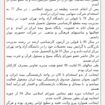
آمدم.
پس از انجام خدمت وظیفه در نیروی انتظامی ، در سال 77 به
استخدام شرکت سهامی بیمه ایران درآمدم .
در سال 78 با قبولی در دانشگاه آزاد واحد تهران جنوب در رشته
مدیریت بیمه مقطع کارشناسی مشغول تحصیل شدم.
در همان ایام به عضویت پایگاه بسیج بیمه ایران در آمدم و در
فعالیتها و مناسبتهای فرهنگی و مذهبی در شرکت حضوری موثر
داشتم.
در سال 90 با قبولی در آزمون کارشناسی ارشد در رشته مدیریت
بازرگانی با گرایش بیمه تحصیلات خود را در دانشگاه آزاد واحد تهران
مرکز ادامه دادم و در سال 93 فارغ التحصیل شدم.
در حال حاضر عضو شورای پایگاه بسیج و مسئول قرآن و عترت بیمه
ایران هستم.
طی سالهای 95 لغایت 98 عضو هیئت مدیره تعاونی مصرف کارکنان
بیمه ایران بودم.
اینجانب از بدو استخدام تا الان در واحد بازنشستگی بیمه ایران، و
اکنون بعنوان مسئول صندوق بازنشستگی بیمه ایران مشغول فعالیت
میباشم و با مسائل و مشکلات بازنشستگان و اقشار کم درآمد آشنا
هستم.
در انتخابات دوره دهم مجلس شورای اسلامی سال 94 از حوزه
انتخابیه تهران بطور مستقل کاندید شدم.
اینجانب همواره پیرو ولایت فقیه و مطیع اوامر رهبری بوده و هرگز