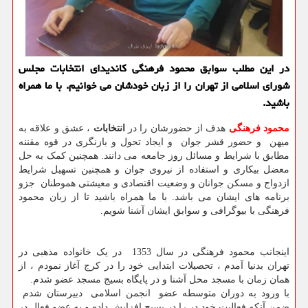
در این مطلب سوابق محمود فرهنگی كاندیدای انتخابات مجلس
شورای اسلامی از تهران را از زبان خودشان می خوانیم. با ما همراه
باشید.
محمود فرهنگی
هدف از حضورشان را در
انتخابات
، عشق و علاقه به
میهن و حضور قشر جوان و ایجاد تحول و بازنگری در قوه مقننه
مطابق با شرایط و مسائل روز جامعه می دانند. همچنین کمک به حل
معضل بیکاری و استفاده از نیروی جوان و همچنین تسهیل شرایط
ازدواج و مسکن جوانان و وضعیت اقتصادی و معیشتی هموطنان جزو
برنامه های ایشان می باشد. با ما همراه باشید تا از زبان محمود
فرهنگی با بیوگرافی و سوابق ایشان آشنا شویم.
اینجانب محمود فرهنگی در سال 1353 در یک خانواده مذهبی در
تهران بدنیا آمدم ، تحصیلات ابتدایی خود را در کرج آغاز نمودم ، از
همان زمان با مسجد محل آشنا و در پایگاه بسیج مسجد عضو شدم.
با ورود به دوران متوسطه عضو انجمن اسلامی دبیرستان شدم
ضمن آنکه فعالیت خود در را در بسیج افزایش داده و به عضو فعال در