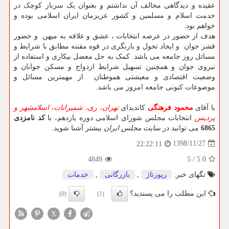
عقیده و دیدگاهی مخالف آن نداشتم و بعنوان یک سرباز کوچک در
خدمت اسلام و مسلمین و کشور عزیزمان ایران اسلامی بوده و
خواهم بود.
هدف از حضور در عرصه انتخابات ، عشق و علاقه به میهن و حضور
قشر جوان و ایجاد تحول و بازنگری در قوه مقننه مطابق با شرایط و
مسائل روز جامعه می باشد. کمک به حل معضل بیکاری و استفاده از
نیروی جوان و همچنین تسهیل شرایط ازدواج و مسکن جوانان و
وضعیت اقتصادی و معیشتی هموطنان از مهمترین مسائل و
موضوعات کنونی جامعه امروز می باشد.
با آقای
محمود فرهنگی
کاندیدای
تهران، ری، شمیرانات، اسلامشهر و
پردیس
انتخابات مجلس شورای اسلامی دوره یازدهم، با
کد نامزدی
6865
می توانید در
سایت مجلس ایران
بیشتر آشنا شوید.
1398/11/27
22:22:11
4849
5
/
5.0
تگهای خبر:
رپورتاژ
,
بازرگانی
,
خدمات
این مطلب را می پسندید؟
(0)
(1)
X