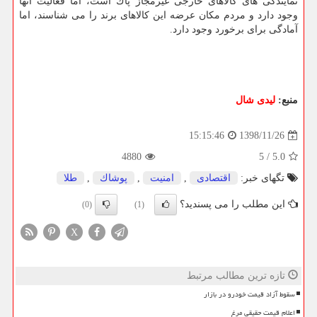
نمایندگی های كالاهای خارجی غیرمجاز پاك است، اما فعالیت آنها
وجود دارد و مردم مكان عرضه این كالاهای برند را می شناسند، اما
آمادگی برای برخورد وجود دارد.
منبع:
لیدی شال
1398/11/26
15:15:46
4880
5
/
5.0
تگهای خبر:
اقتصادی
,
امنیت
,
پوشاك
,
طلا
این مطلب را می پسندید؟
(0)
(1)
X
تازه ترین مطالب مرتبط
سقوط آزاد قیمت خودرو در بازار
اعلام قیمت حقیقی مرغ