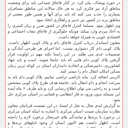
در حوزه پوشاك، بیان كرد: در كنار قاچاق چمدانی باید برای وضعیت
مناطق آزاد نیز فكری كرد به هر حال سالانه این مناطق مسافران
بسیاری را جذب می كنند كه باید برای آنها و همین طور بعضی از
مناطق برند در كشور نیز تدبیر و راهكاری اتخاذ نمود.
وی اظهار نمود: مسلما كنترل قاچاق در كشور ضرر و زیان كمتری را
به آحاد مردم وارد میكند چونكه جلوگیری از قاچاق تبعات اجتماعی و
اقتصادی خوبی به همراه خواهد داشت.
معاون استاندار درباب كنترل قاچاق دام و پلاك كوبی اظهار داشت:
پلاك كوبی دام كار دشواری نیست، اما اجرای هر طرحی آمادگی و
تصمیمات جدی می طلبد. در این راستا نكته مهم در اولویت قرار
گرفتن پلاك كوبی دام هایی كه باید جابجا شوند، است و باید جهاد
كشاورزی، دامپزشكی و اتحادیه دامداران استان در كوتاه ترین زمان
ممكن امكان انتقال دام را میسر كنند.
اكرمی اضافه كرد: نباید ناراضی تراشی نماییم، پلاك كوبی دام باید به
سرعت انجام و دام انتقال یابد، جامعه هدف طرح پلاك كوبی مشخص
است و به راحتی می توان اطلاع رسانی كرد و باید ظرف ۶ ماه آینده
این مسئله بدون ورود به فاز انتظامی و قضایی در استان مركزی حل
شود.
به گزارش لیدی شال به نقل از ایسنا، در این نشست قربانیان معاون
نظارت سازمان صمت استان مركزی با اشاره به اینكه استان مركزی
در برخورد با برندها و نمایندگی های غیرمجاز برخورد لازم را داشته
است، اظهار داشت: هم اكنون استان از وجود تابلوهای برندها و