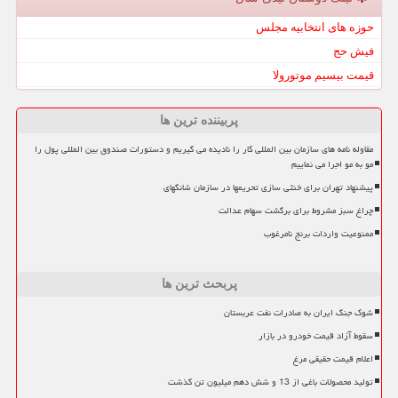
حوزه های انتخابیه مجلس
فیش حج
قیمت بیسیم موتورولا
پربیننده ترین ها
مقاوله نامه های سازمان بین المللی کار را نادیده می گیریم و دستورات صندوق بین المللی پول را
مو به مو اجرا می نماییم
پیشنهاد تهران برای خنثی سازی تحریمها در سازمان شانگهای
چراغ سبز مشروط برای برگشت سهام عدالت
ممنوعیت واردات برنج نامرغوب
پربحث ترین ها
شوک جنگ ایران به صادرات نفت عربستان
سقوط آزاد قیمت خودرو در بازار
اعلام قیمت حقیقی مرغ
تولید محصولات باغی از 13 و شش دهم میلیون تن گذشت