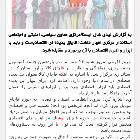
به گزارش لیدی شال ایسنا/مركزی معاون سیاسی، امنیتی و اجتماعی
استاندار مركزی اظهار داشت: قاچاق پدیده ای اقتصادیست و باید با
ابزار و اهرم اقتصادی با آن برخورد و مقابله شود.
بهروز اكرمی امروز شنبه ۲۶ بهمن ماه در یازدهمین جلسه كمیسیون
برنامه ریزی، هماهنگی و نظارت بر
قاچاق
كالا و ارز استان كه در
استانداری برگزار شد، با اشاره به اینكه قاچاق كالا بعنوان یك پدیده
اقتصادی در تمام دنیا وجود دارد، اضافه كرد: برای مهار این پدیده
اقتصادی باید ابزار اقتصادی بهره برد و ابزارهای امنیتی را بعنوان
آخرین راهكار مدنظر قرار داد.
وی اشاره كرد: نیروی انتظامی، امنیتی و قضایی به حوزه قاچاق
موبایل ورود كرد، اما آنچه اثربخش بود اتخاذ تصمیم فنی و اقتصادی
بود و همین تصمیم موجب شد كه امروز قاچاق موبایل به صفر نزدیك
باشد و خوشبختانه در حوزه قاچاق
پوشاك
نیز اهرم های اقتصادی
مدنظر قرار گرفته است كه می توان با این روند به دستاوردهای
مثبت دست یافت.
اكرمی با تاكید بر توجه به موضوع قاچاق به صورت چمدانی به ویژه