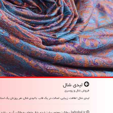
لیدی شال
فروش شال و روسری
لیدی شال: لطافت، زیبایی، اصالت در یک قاب. با
لیدی شال
، هر روزتان یک استای
ladyshal.ir - مالکیت معنوی سایت لیدی شال متعلق به مالکین آن می باشد