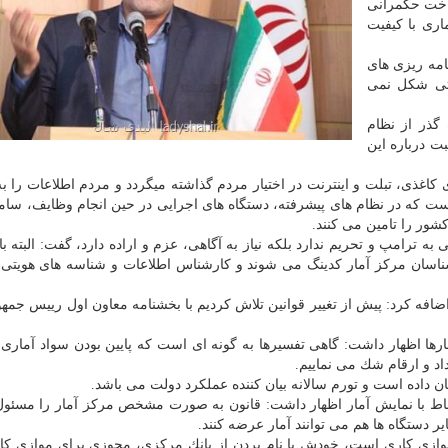
ساخت حكمرانی
اری با كیفیت
امه ریزی های
لتی شكل نمی
ه سمت گذر از نظام
در سال ۲۰۱۸ در حال صحبت درباره این
ی كاغذی، تبلت و اینترنت در اختیار مردم گذاشته میگردد و مردم اطلاعات را 
ت كه در نظام های پیشرفته، دستگاه های اجرایی در حین انجام وظایف، ساما
كشور را تامین می كنند.
ه ترامپ و تحریم ندارد بلكه نیاز به آگاهی، عزم و اراده دارد، گفت: البته با
سان مركز آمار كدینگ می شوند و كارشناس اطلاعات و شناسه های هویتی ا
د، اضافه كرد: پیش از تغییر قوانین تلاش كردیم با بخشنامه معاون اول رییس جمهو
ارها اظهار داشت: گاهی تفسیرها به گونه ای است كه پایین بودن سواد آماری 
داد و ارقام شك می نماییم.
ن داده است و تورم سالانه بیان كننده عملكرد دولت می باشد.
تباط با نمایش آمار اظهار داشت: قانون به صورت مشخص مركز آمار را مسئو
ر دستگاه ها هم می توانند آمار عرضه كنند.
وازی كاری است، خودش با نام بردن از بانك مركزی، مجوزی برای موازی ك