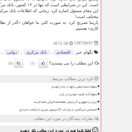
است. این در شرایطی است كه تنها در ۱۲ كشور، بانك مركزی رشد اقتصادی و در ۵ كشور نرخ تورم را اعلام می كند.
این مقام مسئول اشاره كرد: زمانی كه اطلاعات بانك مركزی
مختلف است!
پارسا تصریح كرد: به صورت كلی ما خواهان «گذر از نظا
كاری» هستیم.
1397/09/07
18:51:58
تگهای خبر:
اقتصادی
,
بانك مركزی
,
دولتی
,
این مطلب را می پسندید؟
(0)
(1)
تازه ترین مطالب مرتبط
سقوط دسته جمعی نرخها در بازار خودرو
سقوط آزاد قیمت خودرو در بازار
ایران و جمهوری آذربایجان تفاهمنامه گمرکی امضا کردند
اختصاصی خبرآنلاین از واردات 27 میلیون لیتری تا بازگشت ناترازی
نظرات بینندگان در مورد این مطلب
لطفا شما هم
در مورد این مطلب
نظر دهید