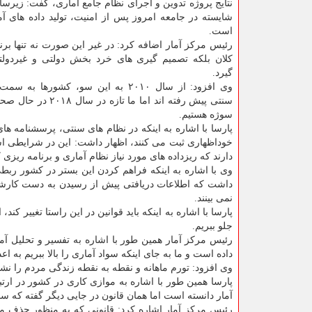
نتایج پروژه تدوین و اجرای نظام جامع آماری، گفت: زیر
شایسته در جامعه امروز پس از امنیت، تولید داده های آم
است.
رئیس مركز آمار اضافه كرد: در غیر این صورت نه تنها برن
كلان بلكه تصمیم گیری های خرد بخش دولتی و غیردو
گیرد.
وی افزود: از سال ۲۰۱۰ به این سو، كشورها ب
سنتی پیش رفته اند اما ما تازه 
سوژه هستیم.
پارسا با اشاره به اینكه در نظام های سنتی، پرسشنامه ها
خوداظهاری ثبت می كنند، اظهار داشت: این در شرایطی اس
دارند كه ریزداده های مورد نیاز نظام آماری و برنامه ریزی 
وی با اشاره به اینكه فراهم كردن این بستر در كشور ربطی ب
داشت كه اطلاعات دریافتی پیش از رسیدن به دست كارشنا
نمی بینند.
پارسا با اشاره به اینكه باید قوانین در این راستا تغییر كن
جلو ببریم.
رئیس مركز آمار همین طور با اشاره به تفسیر و تحلیل آم
داده است و ما به جای اینكه سواد آماری را بالا ببریم به اع
وی افزود: تورم ماهانه و نقطه به نقطه زندگی مردم را نشا
پارسا همین طور با اشاره به موازی كاری در كشور در ار
آمار دانسته است اما همان قانون در جایی دیگر گفته كه سای
رئیس مركز آمار اشاره كرد: قانونی كه به منظور حذف م