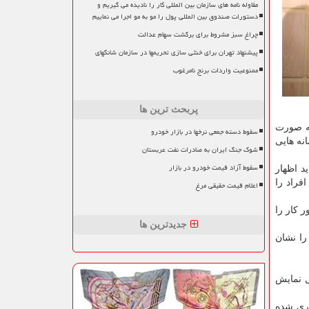
مقاوله نامه های سازمان بین المللی کار را نادیده می گیریم و
دستورات صندوق بین المللی پول را مو به مو اجرا می نماییم
چراغ سبز مشروط برای برگشت سهام عدالت
پیشنهاد تهران برای خنثی سازی تحریمها در سازمان شانگهای
ممنوعیت واردات برنج نامرغوب
پربحث ترین ها
به صورت
سقوط دسته جمعی نرخها در بازار خودرو
نه هایی
شوک جنگ ایران به صادرات نفت عربستان
سقوط آزاد قیمت خودرو در بازار
ید اظهار
فراد را
اعلام قیمت حقیقی مرغ
ر كار را
جدیدترین ها
را نشان
ل نمایش
اری شده