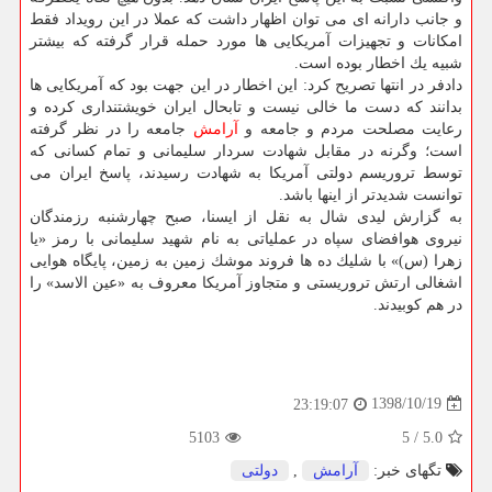
و جانب دارانه ای می توان اظهار داشت كه عملا در این رویداد فقط
امكانات و تجهیزات آمریكایی ها مورد حمله قرار گرفته كه بیشتر
شبیه یك اخطار بوده است.
دادفر در انتها تصریح كرد: این اخطار در این جهت بود كه آمریكایی ها
بدانند كه دست ما خالی نیست و تابحال ایران خویشتنداری كرده و
رعایت مصلحت مردم و جامعه و
آرامش
جامعه را در نظر گرفته
است؛ وگرنه در مقابل شهادت سردار سلیمانی و تمام كسانی كه
توسط تروریسم دولتی آمریكا به شهادت رسیدند، پاسخ ایران می
توانست شدیدتر از اینها باشد.
به گزارش لیدی شال به نقل از ایسنا، صبح چهارشنبه رزمندگان
نیروی هوافضای سپاه در عملیاتی به نام شهید سلیمانی با رمز «یا
زهرا (س)» با شلیك ده ها فروند موشك زمین به زمین، پایگاه هوایی
اشغالی ارتش تروریستی و متجاوز آمریكا معروف به «عین الاسد» را
در هم كوبیدند.
1398/10/19
23:19:07
5103
5
/
5.0
تگهای خبر:
آرامش
,
دولتی