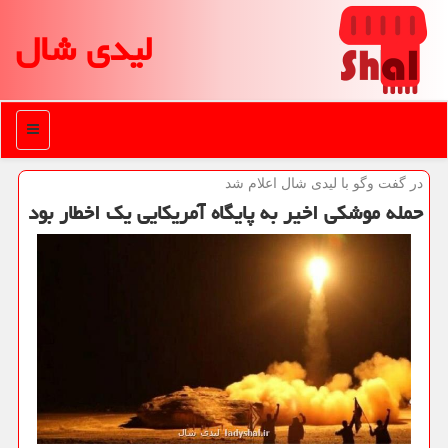
لیدی شال
منو
در گفت وگو با لیدی شال اعلام شد
حمله موشكی اخیر به پایگاه آمریكایی یك اخطار بود