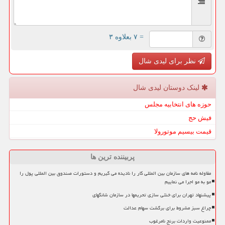
= ۷ بعلاوه ۳
نظر برای لیدی شال
لینک دوستان لیدی شال
حوزه های انتخابیه مجلس
فیش حج
قیمت بیسیم موتورولا
پربیننده ترین ها
مقاوله نامه های سازمان بین المللی کار را نادیده می گیریم و دستورات صندوق بین المللی پول را
مو به مو اجرا می نماییم
پیشنهاد تهران برای خنثی سازی تحریمها در سازمان شانگهای
چراغ سبز مشروط برای برگشت سهام عدالت
ممنوعیت واردات برنج نامرغوب