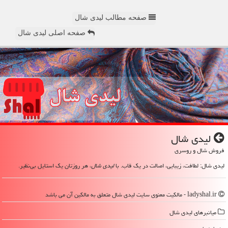
صفحه مطالب لیدی شال
صفحه اصلی لیدی شال
لیدی شال
فروش شال و روسری
لیدی شال: لطافت، زیبایی، اصالت در یک قاب. با
لیدی شال
، هر روزتان یک استایل بی‌نظیر.
ladyshal.ir - مالکیت معنوی سایت لیدی شال متعلق به مالکین آن می باشد
میانبرهای لیدی شال