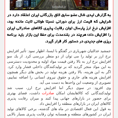
به گزارش لیدی شال عضو سابق اتاق بازرگانی ایران اعتقاد دارد در
شرایطی كه قیمت ارز برای دورانی نسبتا طولانی ثابت مانده بود،
افزایش نرخ ارز پارسال توان رقابت پذیری كالاهای صادراتی ایران
را افزایش داد؛ هرچند در بلندمدت برای حفظ این بازار باید برنامه
ریزی های جدیدی در دستور كار قرار گیرد.
جمشید عدالتیان شهریاری در گفتگو با ایسنا، اظهار نمود: تأثیر افزایش
نرخ ارز بر تولید را می توان از دو منظر بررسی كرد. از یك سو
افزایش نرخ ارز به بالا رفتن قیمت مواد اولیه و محدودیت دسترسی
به این مواد منجر گردید كه بر تولیدكنندگان داخلی فشار وارد كرد.
اگر به این هزینه، بالا رفتن هزینه تولید در بخش های دیگر همچون
افزایش هزینه های جاری و حقوق نیروی انسانی را اضافه نماییم،
تصویری از وضعیت این واحدها به دست می آید.
وی افزود: در سوی دیگر اما افزایش نرخ ارز، سبب شد
تولیدكنندگانی كه كالاهایشان امكان
صادرات
داشت، فضای بهتری
برای حضور در بازارهای جهانی پیدا كنند و میزان رقابت پذیری
كالاهای ایران در بازارهای منطقه را افزایش داد.
به قول این فعال اقتصادی در ماه های گذشته، برخی كالاهای تولید
ایران در كشورهای منطقه و همسایه توان رقابت پذیری بسیار بالایی