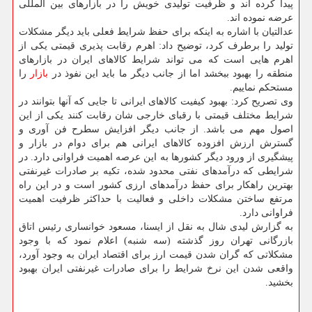
پیدا كرده اند و ظرفیت تولیدی خویش را در بازارهای بین المللی
عرضه نموده اند.
عدالتیان با اشاره به اینكه برای حفظ شرایط فعلی باید دیگر مشكلات
تولید را برطرف كرد، توضیح داد: اهرم رقابت پذیری قیمتی یكی از
اهرم هایی است كه می تواند شرایط كالاهای ایران در بازارهای
منطقه را بهبود ببخشد اما از جانب دیگر ما باید این نفوذ در
بازار
را
مستحكم نماییم.
وی تصریح كرد: بهبود كیفیت كالاهای ایرانی تا جایی كه آنها بتوانند در
شرایط مختلف قیمتی با رقبای خارجی شان رقابت كنند یكی از این
اصول مهم می باشد. از جانب دیگر افزایش سطرح فن آوری و
گسترش ارزش افزوده كالاهای ایرانی هم برای دوام در بازار و
پیشگیری از ورود دیگر كشورها به این عرصه اهمیت فراوانی دارد. در
شرایطی كه درآمدهای نفتی محدود شده، تكیه بر صادرات غیرنفتی
بهترین راهكار برای حفظ درآمدهای ارزی كشور است و در این راه
مرتفع ساختن مشكلات داخلی و فعالیت با حداكثر ظرفیت اهمیت
فراوانی دارد.
به گزارش لیدی شال به نقل از ایسنا، مسعود خوانساری رئیس اتاق
بازرگانی تهران روز گذشته (سه شنبه) اعلام نمود كه با وجود
مشكلاتی كه گران شدن قیمت ارز برای اقتصاد ایران به وجود آورد،
واقعی شدن این نرخ شرایط را برای صادرات غیرنفتی ایران بهبود
بخشید.