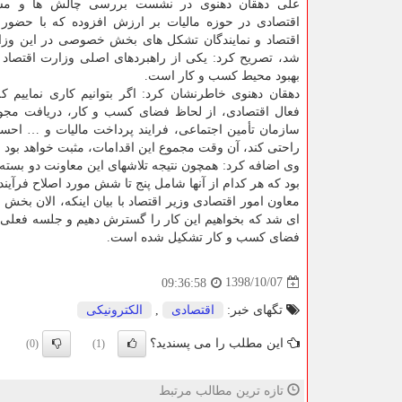
علی دهقان دهنوی در نشست بررسی چالش ها و مشك
اقتصادی در حوزه مالیات بر ارزش افزوده كه با حضور م
اقتصاد و نمایندگان تشكل های بخش خصوصی در این وزارت
شد، تصریح كرد: یكی از راهبردهای اصلی وزارت اقتصاد 
بهبود محیط كسب و كار است.
دهقان دهنوی خاطرنشان كرد: اگر بتوانیم كاری نماییم كه 
فعال اقتصادی، از لحاظ فضای كسب و كار، دریافت مجوزه
سازمان تأمین اجتماعی، فرایند پرداخت مالیات و … اح
راحتی كند، آن وقت مجموع این اقدامات، مثبت خواهد بود 
وی اضافه كرد: همچون نتیجه تلاشهای این معاونت دو بسته
بود كه هر كدام از آنها شامل پنج تا شش مورد اصلاح فرآ
معاون امور اقتصادی وزیر اقتصاد با بیان اینكه، الان بخ
ای شد كه بخواهیم این كار را گسترش دهیم و جلسه فعلی هم
فضای كسب و كار تشكیل شده است.
1398/10/07
09:36:58
تگهای خبر:
اقتصادی
,
الكترونیكی
این مطلب را می پسندید؟
(0)
(1)
تازه ترین مطالب مرتبط