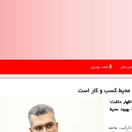
ش شال
قیمت روسری
د محیط كسب و كار است
اظهار داشت:
بهبود محیط
ارایی، محمد