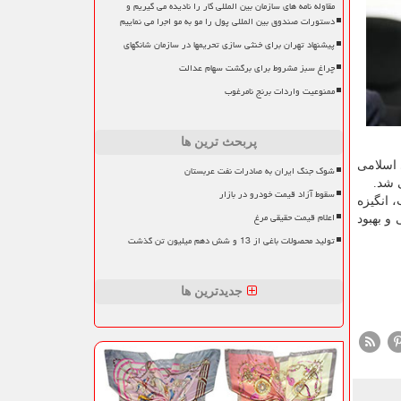
مقاوله نامه های سازمان بین المللی کار را نادیده می گیریم و
دستورات صندوق بین المللی پول را مو به مو اجرا می نماییم
پیشنهاد تهران برای خنثی سازی تحریمها در سازمان شانگهای
چراغ سبز مشروط برای برگشت سهام عدالت
ممنوعیت واردات برنج نامرغوب
پربحث ترین ها
 اسلامی
شوک جنگ ایران به صادرات نفت عربستان
 شد.
سقوط آزاد قیمت خودرو در بازار
 انگیزه
اعلام قیمت حقیقی مرغ
و بهبود
تولید محصولات باغی از 13 و شش دهم میلیون تن گذشت
جدیدترین ها