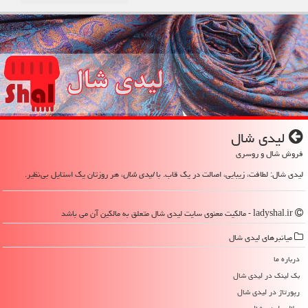
لیدی شال
فروش شال و روسری
لیدی شال: لطافت، زیبایی، اصالت در یک قاب. با
لیدی شال
، هر روزتان یک استایل بی‌نظیر.
ladyshal.ir - مالکیت معنوی سایت لیدی شال متعلق به مالکین آن می باشد
میانبرهای لیدی شال
درباره ما
بک لینک در لیدی شال
رپورتاژ در لیدی شال