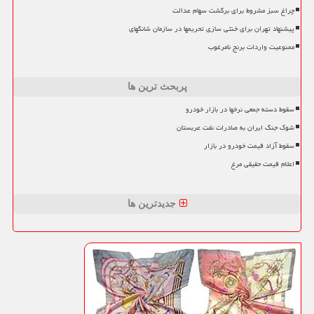
چراغ سبز مشروط برای برگشت سهام عدالت
پیشنهاد تهران برای خنثی سازی تحریمها در سازمان شانگهای
ممنوعیت واردات برنج نامرغوب
پربحث ترین ها
سقوط دسته جمعی نرخها در بازار خودرو
شوک جنگ ایران به صادرات نفت عربستان
سقوط آزاد قیمت خودرو در بازار
اعلام قیمت حقیقی مرغ
جدیدترین ها