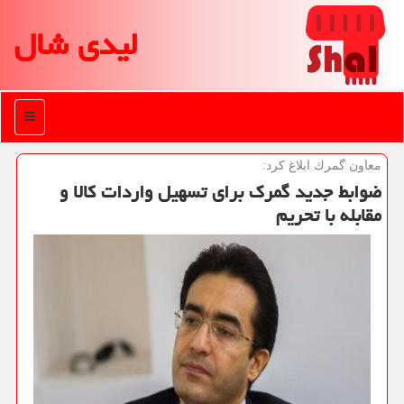
لیدی شال
منو
معاون گمرك ابلاغ كرد:
ضوابط جدید گمرك برای تسهیل واردات كالا و
مقابله با تحریم