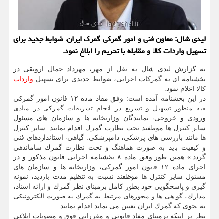
لیدی شال: معاون فنی و امور گمركی گمرك ایران، ضوابط جدید برای
تسهیل واردات كالا و مقابله با تحریم را ابلاغ نمود.
به گزارش لیدی شال به نقل از مهر، مهرداد جمال ارونقی در
بخشنامه ای به گمركات اجرایی، ضوابط جدیدی برای تسهیل
واردات
كالا اعلام نمود.
در این بخشنامه آمده است: وفق مفاد ماده ۱۲ قانون امور گمركی
«به منظور تسهیل و تسریع در انجام تشریفات گمركی در مبادی
ورودی و خروجی، نمایندگان وزارتخانه ها و سازمان های مسئول
سایر كنترل ها موظفند تحت نظارت گمرك اقدام نمایند. سایر كنترل
ها مانند بازرسی های پزشكی، دامپزشكی، گیاهی، استانداردهای فنی
و كیفیت باید به صورت هماهنگ و تحت نظارت گمرك ساماندهی
گردد.» همین طور وفق ماده ۸ بخشنامه اجرایی قانون مذكور و در
اجرای ماده ۱۲ قانون امور گمركی، وزارتخانه ها و سازمان های
مسئول سایر كنترل ها موظفند نسبت به تنظیم مدت بازدید، نمونه
گیری و پاسخگویی خود بطور كامل برمبنای نظر گمرك و ارائه اسناد،
مدارك، گواهی ها و مجوزهای مرتبط به گمرك به صورت الكترونیكی
به نحوی كه گمرك ایران تعیین می نماید اقدام نمایند.
نظر بر اینكه برمبنای مفاد قانونی و مقرراتی فوق و مصوبات ابلاغی