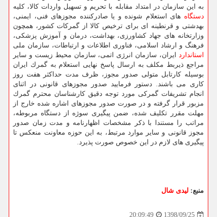
به این سازمان در امتداد مقابله با تحریم و تسهیل واردات كالا، كلیه
دستگاه
های استعلام شونده و یا صادركننده مجوزهای فنی، ایمنی،
بهدشتی و قرنطینه ای برای ترخیص كالا از گمركات كشور، همچون
وزارتخانه های جهاد كشاورزی، بهداشت، درمان و آموزش پزشكی،
فرهنگ و ارشاد اسلامی، فناوری اطلاعات و ارتباطات، سازمان ملی
استاندارد
ایران، سازمان انرژی اتمی، سازمان محیط زیست و سایر
مراجع ذیربط مكلف به ارسال پاسخ نهایی استعلام به گمرك ایران
بوسیله كارتابل متولی صدور مجوز، ظرف مدت حداكثر هفت روز
كاری می باشند. دستور فرمایید صدور مجوزهای قانونی در اثنای
انجام تشریفات گمركی مورد توجه دقیق كارشناسان محترم گمرك
مزبور قرار گرفته و در صورت صدور مجوزهای اشاره شده خارج از
مهلت مقرر تكلیف شده، ضمن پیگیری سوژه از دستگاه مربوطه،
مراتب را مستندا با ذكر مشخصات اظهارنامه و مدت زمان صدور
مجوز قانونی و سایر موارد مرتبط، به این حوزه معاونت منعكس تا
پیگیری های لازم در این خصوص صورت پذیرد.
منبع:
لیدی شال
1398/09/25
20:09:49