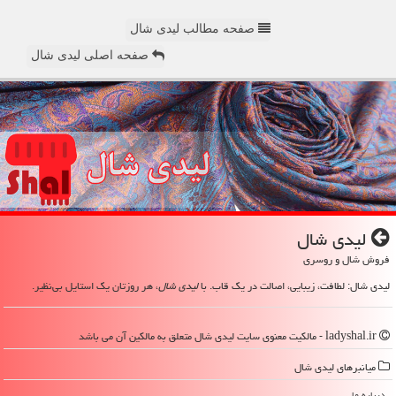
صفحه مطالب لیدی شال
صفحه اصلی لیدی شال
لیدی شال
فروش شال و روسری
لیدی شال: لطافت، زیبایی، اصالت در یک قاب. با
لیدی شال
، هر روزتان یک استایل بی‌نظیر.
ladyshal.ir - مالکیت معنوی سایت لیدی شال متعلق به مالکین آن می باشد
میانبرهای لیدی شال
درباره ما