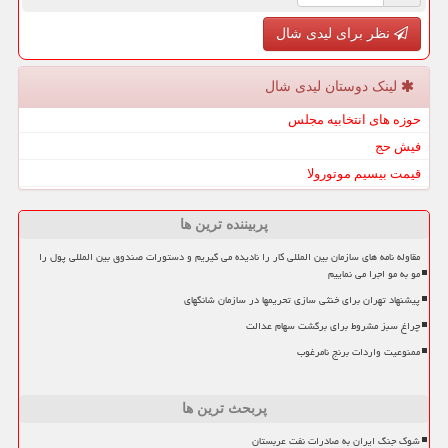
نظر برای لیدی شال
لینک دوستان لیدی شال
حوزه های انتخابیه مجلس
فیش حج
قیمت بیسیم موتورولا
پربیننده ترین ها
مقاوله نامه های سازمان بین المللی کار را نادیده می گیریم و دستورات صندوق بین المللی پول را
مو به مو اجرا می نماییم
پیشنهاد تهران برای خنثی سازی تحریمها در سازمان شانگهای
چراغ سبز مشروط برای برگشت سهام عدالت
ممنوعیت واردات برنج نامرغوب
پربحث ترین ها
شوک جنگ ایران به صادرات نفت عربستان