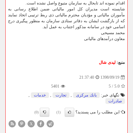
اقدام نموده اند تابحال به سازمان متبوع واصل نشده است.
شایسته است مدیران كل امور مالیاتی ضمن اطلاع رسانی به
مأموران مالیاتی و مؤدیان محترم مالیاتی ذی ربط ترتیبی اتخاذ نمایند
كه از بازگشت ایشان به دفاتر ستادی سازمان به منظور پیگیری درج
اسامی خود در سامانه مذكور اجتناب به عمل آید.
محمد مسیحی
معاون درآمدهای مالیاتی
منبع:
لیدی شال
1398/09/19
21:37:40
5401
5
/
5.0
تگهای خبر:
بانك مركزی
,
تجارت
,
خدمات
,
صادرات
این مطلب را می پسندید؟
(0)
(1)
X