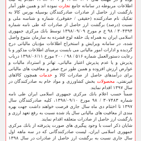
اطلاعات مربوطه در سامانه جامع
تجارت
نموده اند و همین طور آمار
بازگشت ارز حاصل از صادرات صادركنندگان بوسیله بورس كالا به
تفكیك نام صادركننده (حقیقی / حقوقی)، شماره و شناسه ملی و
نسبت (درصد) برگشت ارز حاصل از صادرات كه طی نامه شماره
۳۰۴۳۹۴ / ۹۸ خ م مورخ ۱۳۹۸/۰۹/۰۹ توسط بانك مركزی جمهوری
اسلامی ایران به همراه یك حلقه لوح فشرده به سازمان متبوع واصل
شده، در سامانه ویرایش و استخراج اطلاعات مؤدیان مالیاتی درج
گردیده و ادارات امور مالیاتی می بایست برمبنای اطلاعات مذكور و با
رعایت دستورالعمل شماره ۵۱۶ / ۹۸ / ۲۰۰ مورخ ۱۳۹۸/۰۶/۱۱ درباب
پذیرش و یا عدم پذیرش اعتبار مالیاتی، تهاتر و استرداد مالیات و
عوارض ارزش افزوده و همین طور نرخ صفر و معافیت های مالیاتی
برای درآمدهای حاصل از صادرات كالا و
خدمات
همچون كالاهای
غیرنفتی،
محصولات
بخش كشاورزی و مواد خام به صادركنندگان در
سال ۱۳۹۷ اقدام نمایند.
ضمناً حسب اعلام بانك مركزی جمهوری اسلامی ایران طی نامه
شماره ۳۰۷۴۸۳ / ۹۸ مورخ ۱۳۹۸/۰۹/۱۰، كلیه صادركنندگان سال
۱۳۹۷ تا اختتام دی ماه سال جاری فرصت خواهند داشت جهت بهره
مندی از معافیت های مالیاتی سال یاد شده نسبت به رفع تعهد ارزی و
بازگشت ارز حاصل از صادرات متعلقه اقدام نمایند.
شایان ذكر است با وجود پیگیری های صورت پذیرفته از بانك مركزی
جمهوری اسلامی ایران، لیست صادركنندگانی كه در سه ماهه اول
سال جاری نسبت به برگشت ارز حاصل از صادرات در سال ۱۳۹۸