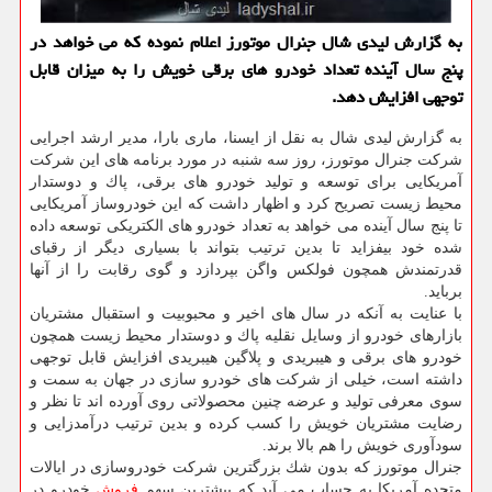
به گزارش لیدی شال جنرال موتورز اعلام نموده كه می خواهد در
پنج سال آینده تعداد خودرو های برقی خویش را به میزان قابل
توجهی افزایش دهد.
به گزارش لیدی شال به نقل از ایسنا، ماری بارا، مدیر ارشد اجرایی
شركت جنرال موتورز، روز سه شنبه در مورد برنامه های این شركت
آمریكایی برای توسعه و تولید خودرو های برقی، پاك و دوستدار
محیط زیست تصریح كرد و اظهار داشت كه این خودروساز آمریكایی
تا پنج سال آینده می خواهد به تعداد خودرو های الكتریكی توسعه داده
شده خود بیفزاید تا بدین ترتیب بتواند با بسیاری دیگر از رقبای
قدرتمندش همچون فولكس واگن بپردازد و گوی رقابت را از آنها
برباید.
با عنایت به آنكه در سال های اخیر و محبوبیت و استقبال مشتریان
بازارهای خودرو از وسایل نقلیه پاك و دوستدار محیط زیست همچون
خودرو های برقی و هیبریدی و پلاگین هیبریدی افزایش قابل توجهی
داشته است، خیلی از شركت های خودرو سازی در جهان به سمت و
سوی معرفی تولید و عرضه چنین محصولاتی روی آورده اند تا نظر و
رضایت مشتریان خویش را كسب كرده و بدین ترتیب درآمدزایی و
سودآوری خویش را هم بالا برند.
جنرال موتورز كه بدون شك بزرگترین شركت خودروسازی در ایالات
متحده آمریكا به حساب می آید كه بیشترین سهم
فروش
خودرو در