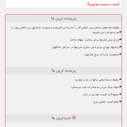
قیمت بیسیم موتورولا
پربیننده ترین ها
مقاوله نامه های سازمان بین المللی کار را نادیده می گیریم و دستورات صندوق بین المللی پول را
مو به مو اجرا می نماییم
چراغ سبز مشروط برای برگشت سهام عدالت
پیشنهاد تهران برای خنثی سازی تحریمها در سازمان شانگهای
ممنوعیت واردات برنج نامرغوب
پربحث ترین ها
سقوط دسته جمعی نرخها در بازار خودرو
شوک جنگ ایران به صادرات نفت عربستان
سقوط آزاد قیمت خودرو در بازار
اعلام قیمت حقیقی مرغ
جدیدترین ها