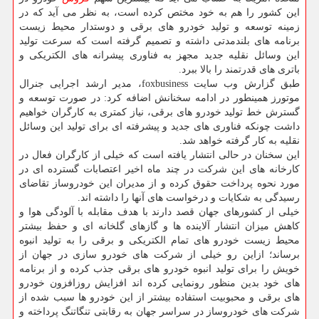
این كشور را هم به خود مختص كرده است، به نظر می آید كه در
زمینه توسعه و تولید خودرو های برقی و دوستدار محیط زیست
برنامه های بلندمدتی داشته و تصمیم گرفته است كه سرعت تولید
این وسائل نقلیه جدید مجهز به فناوری پیشرانه های الكتریكی و
باتری های قدرتمند را بالا ببرد.
طبق گزارش وب سایت foxbusiness، مدیر ارشد اجرایی جنرال
موتورز همینطور در ادامه سخنانش اضافه كرد: در صورت توسعه و
گسترش خط تولید خودرو های برقی، نیاز كمتری به كارگران خواهیم
داشت چونكه فناوری های جدید و پیشرفته ای برای تولید این وسائل
نقلیه به كار گرفته خواهد شد.
این سخنان در حالی انتشار یافته است كه خیلی از كارگران فعال در
كارخانه های این شركت در چند ماه اخیر اعتصابات گسترده ای در
مورد نحوه پرداخت حقوق كرده و از مدیران این خودروساز تقاضای
رسیدگی به شكایات و درخواست های آنها را داشته اند.
خیلی از كشورهای جهان قصد دارند با هدف مقابله با آلودگی هوا و
كاهش میزان انتشار آلاینده ها و گازهای گلخانه ای و حفظ بیشتر
محیط زیست خودرو های تمام الكتریكی و برقی را به تولید انبوه
برساند؛ ازاین رو خیلی از شركت های خودرو سازی در جهان از
خویش را برای تولید انبوه خودرو های برقی جذب كرده و از برنامه
های خود بدین منظور رونمایی كرده اند افزایش روزافزون خودرو
های برقی و محبوبیت استفاده بیشتر از این خودرو ها سبب شده از
شركت های خودروساز در سراسر جهان به رقابتی تنگاتنگ پرداخته و