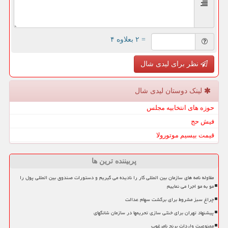
= ۲ بعلاوه ۴
نظر برای لیدی شال
لینک دوستان لیدی شال
حوزه های انتخابیه مجلس
فیش حج
قیمت بیسیم موتورولا
پربیننده ترین ها
مقاوله نامه های سازمان بین المللی کار را نادیده می گیریم و دستورات صندوق بین المللی پول را
مو به مو اجرا می نماییم
چراغ سبز مشروط برای برگشت سهام عدالت
پیشنهاد تهران برای خنثی سازی تحریمها در سازمان شانگهای
ممنوعیت واردات برنج نامرغوب