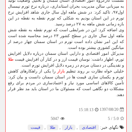
نشست كارگروه امور اقتصادی استان سمنان و تحلیل وضعیت تولید
به میزبانی سالن مدیریت بحران استانداری، درباره نرخ تورم نیمسال
اول۹۷، تاكید كرد: در شش ماهه اول سال جاری شاهد افزایش نرخ
تورم در این استان بودیم به شكلی كه تورم نقطه به نقطه در این
بازه زمانی شش ماهه به ۲۷ درصد رسید.
وی اضافه كرد: این در شرایطی است كه تورم نقطه به نقطه شش
ماهه اول سال جاری در سطح كشور ۲۳ درصد محاسبه شده است
كه این امر نشان داده است تورم در استان سمنان چهار درصد از
میانگین كشوری بیشتر بوده است.
مدیركل امور اقتصادی و دارایی استان سمنان درباره دلایل افزایش
تورم، اظهار داشت: نوسان قیمت ارز و در كنار آن افزایش قیمت
طلا
و نقدینگی در دستان مردم در زمره دلایل افزایش تورم است.
خلیلی خواه نظارت بر روند تنظیم
بازار
را یكی از راهكارهای كاهش
تورم و یكسان سازی قیمت ها در استان سمنان دانست و بیان كرد:
تأمین كالاهای اساسی مورد نیاز و اعتمادسازی در مردم برای رفع
مشكلات دو نگاهی است كه مسئولان ما در استان باید مد نظر قرار
دهند.
1397/08/20
15:18:13
5047
5
/
5.0
تگهای خبر:
اقتصادی
,
بازار
,
طلا
,
قیمت