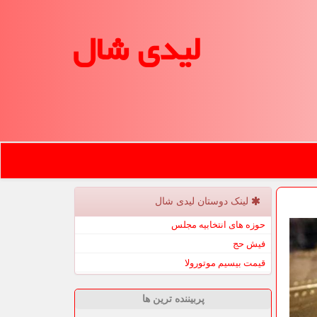
لیدی شال
لینک دوستان لیدی شال
حوزه های انتخابیه مجلس
فیش حج
قیمت بیسیم موتورولا
پربیننده ترین ها