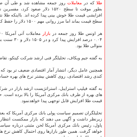
طلا
كه در
معاملات
روز جمعه مشاهده شد و طی آن طل
بطور موقت تا سطح ۱۵۲۰ دلار صعود كرد، م
افزایشی قیمت طلا خوش بینی پیدا كرده اند. بااینكه طلا ن
سطح قیمت بماند اما مرز روانی مهم ۱۵۰۰ دلار را حفظ كرد.
هر اونس طلا روز جمعه در
بازار
متوالی طلا بود.
به گفته جیم ویكاف، تحلیلگر فنی ارشد شركت كیتكو، تقاضا
كندی رشد اقتصادی، روی كاهش بیشتر نرخ های بهره حساب
به گفته فیلیپ استرایبل، استراتژیست ارشد بازار در شرك
قیمت طلا افزایش قابل توجهی پیدا خواهدنمود.
تحلیلگران تصمیم سیاست پولی بانك مركزی آمریكا كه بعداز
زیرنظر داشت و آگهی می دهند كه بازار ممكنست انتظارا
پاول، رئیس بانك مركزی آمریكا لحن مثبتی درباره سیاس
خواهد گرفت. همین طور بازارها روی احتمال كاهش نرخ های 