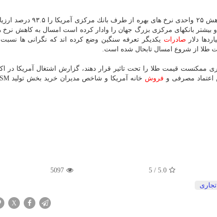
طبق ابزار دیده بان فدرال شركت CME، بازارها احتمال كاهش ۲۵ واحدی نرخ های ب
 و بیشتر بانكهای مركزی بزرگ جهان را وادار كرده است امسال به كاهش نرخ ه
صادرات
یكدیگر تعرفه سنگین وضع كرده اند كه نگرانی ها نسبت 
ی ممكنست قیمت طلا را تحت تاثیر قرار دهند، گزارش اشتغال آمریكا در اكتب
 اعتماد مصرفی و
فروش
5097
5
/
5.0
تجاری
X