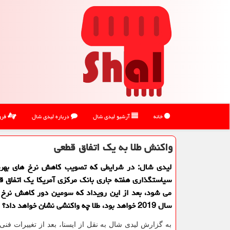
خانه
آرشیو لیدی شال
درباره لیدی شال
فرو
واكنش طلا به یك اتفاق قطعی
لیدی شال: در شرایطی كه تصویب كاهش نرخ های به
سیاستگذاری هفته جاری بانك مركزی آمریكا یك اتفاق 
می شود، بعد از این رویداد كه سومین دور كاهش نرخ ه
سال 2019 خواهد بود، طلا چه واكنشی نشان خواهد داد؟
به گزارش لیدی شال به نقل از ایسنا، بعد از تغییرات ف