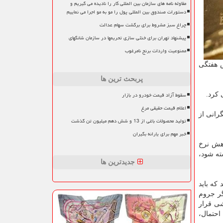
مقاوله نامه های سازمان بین المللی کار را نادیده می گیریم و
دستورات صندوق بین المللی پول را مو به مو اجرا می نماییم
چراغ سبز مشروط برای برگشت سهام عدالت
پیشنهاد تهران برای خنثی سازی تحریمها در سازمان شانگهای
ممنوعیت واردات برنج نامرغوب
ه دومین افزایش هفتگی
پربحث ترین ها
سقوط آزاد قیمت خودرو در بازار
 كرد.
اعلام قیمت حقیقی مرغ
ان به سبب نگرانی از
تولید محصولات باغی از 13 و شش دهم میلیون تن گذشت
خبر مهم برای یارانه بگیران
اهش نرخ
گر این قیمت شكسته شود،
جدیدترین ها
كه باید
گر جروم
شی قرار
احتمال،