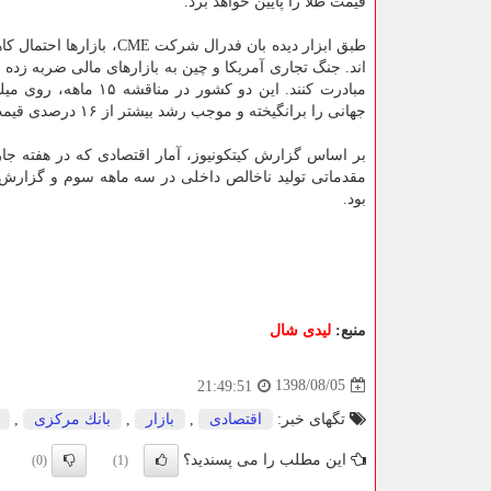
قیمت طلا را پایین خواهد برد.
اند. جنگ تجاری آمریكا و چین به بازارهای مالی ضربه زده
مبادرت كنند. این دو كشور در مناقشه ۱۵ ماهه، روی میلیاردها دلار
جهانی را برانگیخته و موجب رشد بیشتر از ۱۶ درصدی قیمت طلا از شروع امسال تابحال شده است.
بر اساس گزارش كیتكونیوز، آمار اقتصادی كه در هفته جار
مقدماتی تولید ناخالص داخلی در سه ماهه سوم و گزارش
بود.
منبع:
لیدی شال
1398/08/05
21:49:51
تگهای خبر:
اقتصادی
,
بازار
,
بانك مركزی
,
این مطلب را می پسندید؟
(0)
(1)