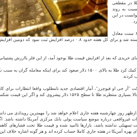
ا در مقطعی
فسرین نسبت به روند
توانست در این
معاملات آتی آمریكا ۶۰ سنت معادل
۰.۰۴ درصد افزایش پیدا كرد و در ۱۵۰۵ دلار و ۳۰ سنت بسته شد و برای كل هفته حدود ۰.۸ درصد افزایش ثبت نمود ك
ی خریدی كه بعد از افزایش قیمت طلا بوجود آمد، از این فلز باارزش پشتیبانی
همچنین عامل دیگر، انتشار آمار اقتصادی ضعیف تر بود كه كمك كرد طلا به بالای ۱۵۰۰ دلار صعود كند برای اینكه معامله گر
 كردند.
ت "آر جی او فیوچرز"، آمار اقتصادی جدید نامطلوب واقعا انتظارات برای ك
های بهره از طرف بانك مركزی آمریكا را بالا برده است. حالا بسیاری منتظرند طلا تا سطح ۱۵۲۵ دلار پیشروی كند و ا
ظهر روز چهارشنبه هفته جاری اعلام خواهد شد را مهمترین رویدادی می دانند 
ت غیرواقعی درباره موضع سیاست پولی بانك مركزی آمریكا داشته باشد. ا
ت تسهیلی نداشته باشد، بازارها ناامید شده و قیمت طلا تحت فشارهای كاه
بهره آمریكا در هفته جاری كاملا حساب كرده اند و هر گونه اشاره خلاف این 