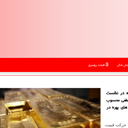
ش شال
قیمت روسری
ره در نشست
قطعی محسوب
ای بهره در
نی حركت قیمت