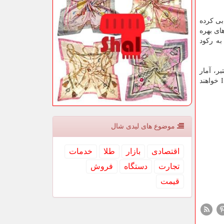
هره از طرف بانك مركزی آمریكا را ۹۳.۵ درصد ارزیابی كرده
ای بهره
به ركود
ر، آمار
خانه آمریكا و شاخص مدیران خرید بخش تولید ISM خواهند
موضوع های لیدی شال
اقتصادی
بازار
طلا
خدمات
تجارت
دستگاه
فروش
قیمت