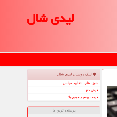
لیدی شال
لینک دوستان لیدی شال
حوزه های انتخابیه مجلس
فیش حج
قیمت بیسیم موتورولا
پربیننده ترین ها