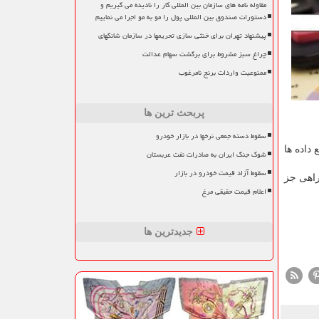
مقاوله نامه های سازمان بین المللی کار را نادیده می گیریم و
دستورات صندوق بین المللی پول را مو به مو اجرا می نماییم
پیشنهاد تهران برای خنثی سازی تحریمها در سازمان شانگهای
چراغ سبز مشروط برای برگشت سهام عدالت
ممنوعیت واردات برنج نامرغوب
پربحث ترین ها
سقوط دسته جمعی نرخها در بازار خودرو
داده ها
شوک جنگ ایران به صادرات نفت عربستان
سقوط آزاد قیمت خودرو در بازار
راهی جز
اعلام قیمت حقیقی مرغ
جدیدترین ها