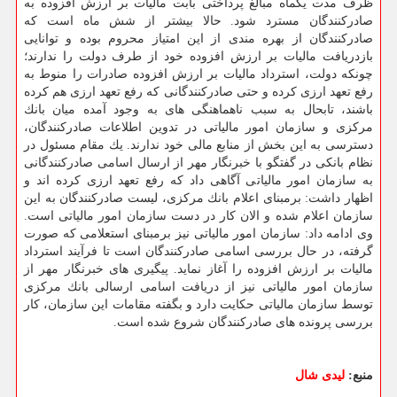
ظرف مدت یكماه مبالغ پرداختی بابت مالیات بر ارزش افزوده به
صادركنندگان مسترد شود. حالا بیشتر از شش ماه است كه
صادركنندگان از بهره مندی از این امتیاز محروم بوده و توانایی
بازدریافت مالیات بر ارزش افزوده خود از طرف دولت را ندارند؛
چونكه دولت، استرداد مالیات بر ارزش افزوده صادرات را منوط به
رفع تعهد ارزی كرده و حتی صادركنندگانی كه رفع تعهد ارزی هم كرده
باشند، تابحال به سبب ناهماهنگی های به وجود آمده میان بانك
مركزی و سازمان امور مالیاتی در تدوین اطلاعات صادركنندگان،
دسترسی به این بخش از منابع مالی خود ندارند. یك مقام مسئول در
نظام بانكی در گفتگو با خبرنگار مهر از ارسال اسامی صادركنندگانی
به سازمان امور مالیاتی آگاهی داد كه رفع تعهد ارزی كرده اند و
اظهار داشت: برمبنای اعلام بانك مركزی، لیست صادركنندگان به این
سازمان اعلام شده و الان كار در دست سازمان امور مالیاتی است.
وی ادامه داد: سازمان امور مالیاتی نیز برمبنای استعلامی كه صورت
گرفته، در حال بررسی اسامی صادركنندگان است تا فرآیند استرداد
مالیات بر ارزش افزوده را آغاز نماید. پیگیری های خبرنگار مهر از
سازمان امور مالیاتی نیز از دریافت اسامی ارسالی بانك مركزی
توسط سازمان مالیاتی حكایت دارد و بگفته مقامات این سازمان، كار
بررسی پرونده های صادركنندگان شروع شده است.
منبع:
لیدی شال