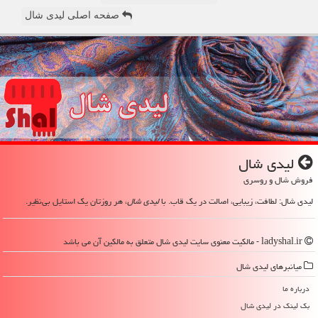
صفحه اصلی لیدی شال
لیدی شال
فروش شال و روسری
لیدی شال: لطافت، زیبایی، اصالت در یک قاب. با
لیدی شال
، هر روزتان یک استایل بی‌نظیر.
ladyshal.ir - مالکیت معنوی سایت لیدی شال متعلق به مالکین آن می باشد
میانبرهای لیدی شال
درباره ما
بک لینک در لیدی شال