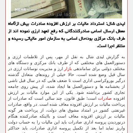
لیدی شال: استرداد مالیات بر ارزش افزوده صادرات بیش از6ماه
معطل ارسال اسامی صادركنندگانی كه رفع تعهد ارزی نموده اند از
طرف بانك مركزی بود؛حال اسامی به سازمان امور مالیاتی رسیده و
منتظر اجرا است.
به گزارش لیدی شال به نقل از مهر، پس از تلاطمات ارزی و
دستورالعمل های مختلفی كه از طرف بانك مركزی و دستگاه های
مختلف دولتی برای ساماندهی
بازار
ارز و مدیریت نوسانات ارزی در
سال قبل وضع شده است، حالا خیلی از روندهای متعادل گذشته
درگیر بوروكراسی اداری است تا ضعف هایی كه در سال قبل ناشی
از بخشنامه ها و دستورالعمل ها ایجاد شده، از پیش روی جامعه
تجاری كشور برداشته شود. یكی از این موارد مالیات بر ارزش
افزوده
صادرات
است؛ طبق قانون، چند سالی است كه صادرات از
پرداخت مالیات بر ارزش افزوده معاف شده است. در واقع، صادرات
غیرنفتی كشور در امتداد مشوق های دولت، از پرداخت هر گونه
مالیات بر ارزش افزوده معاف است و بااینكه صادركننده هنگام
درنوردیدن پروسه اداری صادرات باید این مالیات را به حساب دولت
واریز نماید اما بعد از تكمیل پروسه اداری صادرات، باید حداكثر