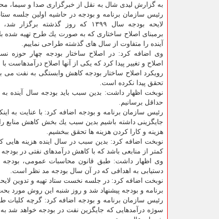
به گزارش لیدی شال به نقل از خبرگزاری صدا و سیما، مح
رئیس سازمان برنامه و بودجه در حاشیه اولین جلسه ستاد 
لایحه بودجه سال ۱۳۹۹ كه روز گذشته برگزار
برمبنای اصلاح ساختاری كه به صورت یك طرح تهیه شده با
آینده را متفاوت از سال های گذشته طراحی نماییم.
وی اضافه كرد: در اصلاح ساختار بودجه چهار حوزه نس
اصلاح و تغییر پیدا كرد كه یكی از آنها اصلاح درآمدهاست با ع
رویكرد اصلاح ساختار بودجه كاهش وابستگی به نفت می باشد
تحقق پیدا نكرده است.
نوبخت اظهار داشت: بدین سبب باید بودجه سال آینده به ش
حداقل برسانیم.
رئیس سازمان برنامه و بودجه اضافه كرد: با عنایت به اینك
جایگزینی داشته باشیم بدین سبب یك بخش كاهش منابع را بو
هزینه و كارا كردن هزینه ها تحقق ببخشیم.
نوبخت اضافه كرد: بدین سبب در سال اینده هزینه هایی كه 
كمتر از منابعی باشد كه با كاهش درآمدهای نفتی در بودجه ت
وی اظهار داشت: طبق قانون محاسبات عمومی، بودجه یك
دستیابی به اهدافی كه در آن سال بودجه مد نظر است.
برنامه و بودجه پیشنهاد شد و روز شنبه این روش مورد بحث
رئیس سازمان برنامه و بودجه اضافه كرد: گرچه كلیات ط
سوژه درآمدهایی كه جایگزین نفت در بودجه خواهد شد به ت