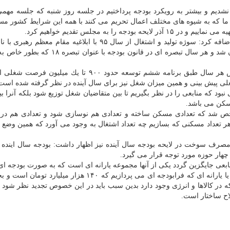
شدیم و بیشتر به رویكرد بودجه پرداختیم در جلسه روز شنبه كه جلسه مهمی
ما كه به شیوه های مختلف اعمال تحریم می كنند با همه این شرایط كشور مس
 را به مجلس تقدیم خواهیم كرد.
وی درباره توجه به رونق تولید در لایحه بودجه سال آینده اضافه كرد: سوژه تولید و اشتغال از سال ۹۵ با ابلاغیه م
سال ها با محوریت تولید، ​ اشتغال یا اقتصاد مقاومتی عنوان شد و هر سال تبصره ای در قانون بو
رئیس سازمان برنامه و بودجه اظهار داشت: بر این اساس هر سال طبق برنامه ششم توسعه حدود ۹۰۰ تا یك
نبود كه منابعی را در نظر بگیریم تا بین متقاضیان شغل توزیع شود بلكه آنرا 
سكن می باشد.
ص شد كه تعدادی مسكن ساخته و تعدادی هم نوسازی شود و تعدادی هم در 
تعداد مسكنی كه بسازیم چه تعداد اشتغال به وجود می آورد كه همین وضع
 مصرف سوخت در لایحه بودجه سال آینده نیز اظهار داشت: بودجه سال اینده 
هار حوزه مورد توجه قرار می گیرد.
ابعی جایگزین گردد یكی از آنها مجموعه یارانه ای است كه به صورت بودجه ای 
پرداخت می نماییم كه حدود ۱۰۰ هزار میلیارد تومان است یا یارانه ای كه فرابودجه ای می پردازیم كه ۱۴۰ هزار
در كالاها و انرژی وجود دارد بدین سبب باید در این خصوص تجدید نظر شود تا 
اح ساختار است.