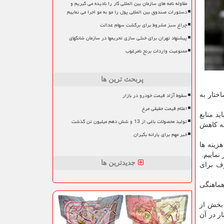
مقاوله نامه های سازمان بین المللی کار را نادیده می گیریم و
دستورات صندوق بین المللی پول را مو به مو اجرا می نماییم
چراغ سبز مشروط برای برگشت سهام عدالت
پیشنهاد تهران برای خنثی سازی تحریمها در سازمان شانگهای
ممنوعیت واردات برنج نامرغوب
پربحث ترین ها
سقوط آزاد قیمت خودرو در بازار
ختار به
اعلام قیمت حقیقی مرغ
د منابع
تولید محصولات باغی از 13 و شش دهم میلیون تن گذشت
له كاهش
خبر مهم برای یارانه بگیران
زینه ها
نماییم.
جدیدترین ها
ف برای
صادی و هماهنگی
 بخش از
ر در آن