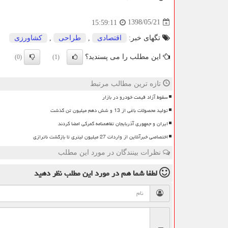
1398/05/21
15:59:11
تگهای خبر:
اقتصادی
,
طراحی
,
كشاورزی
این مطلب را می پسندید؟
(0)
(1)
تازه ترین مطالب مرتبط
سقوط آزاد قیمت خودرو در بازار
تولید محصولات باغی از 13 و شش دهم میلیون تن گذشت
ایران و جمهوری آذربایجان تفاهمنامه گمرکی امضا کردند
اختصاصی خبرآنلاین از واردات 27 میلیون لیتری تا بازگشت ناترازی
نظرات بینندگان در مورد این مطلب
لطفا شما هم
در مورد این مطلب
نظر دهید