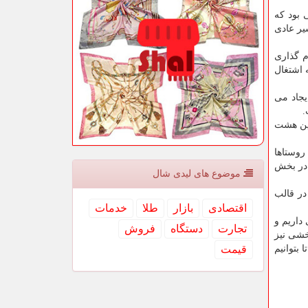
 بود كه
یر عادی
قام معظم رهبری با نام گذاری
دجه با عنوان تبصره ۱۸ كه بطور خاص به اشتغال
 میلیون فرصت شغلی ایجاد می
بین هشت
روستاها
 در بخش
موضوع های لیدی شال
در قالب
اقتصادی
بازار
طلا
خدمات
داریم و
تجارت
دستگاه
فروش
 میلیارد تومان است و بخشی نیز
بتوانیم
قیمت