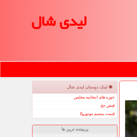
لیدی شال
لینک دوستان لیدی شال
حوزه های انتخابیه مجلس
فیش حج
قیمت بیسیم موتورولا
پربیننده ترین ها