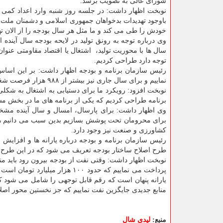
شورای عالی به تصویب برسد.
نوبخت اظهار داشت: در جلسه روز شنبه وارد اعداد كمی ن
باوجود تهدیدات بدخواهان جمهوری اسلامی و دشمنان ملت 
خودش را طی می كند و ما مثل هر سال بودجه را از الان تهیه می نماییم و در ۱۵ آذر لایحه بودجه
توجه دارد طراحی كردیم.
نماییم و برای سال جاری نیز بیشتر از ۹۸۸ هزار فرصت شغلی پیش بینی و همین میزان شغل نیز برای سال آینده در نظر گرفته شده است.
نوبخت افزود: رویكرد ما برای دستیابی به اشتغال به شكلی 
برنامه طراحی كردیم كه یكی از برنامه های ما در بخش م
وی اظهار داشت: برای پارسال، امسال و سال آینده مشخ
برای محرومان تحت پوشش بسازیم بدین سبب می دانیم هر 
كشاورزی و صنعت نیز وجود دارد.
رئیس سازمان برنامه و بودجه درباره یارانه ها و افزایش
طرح اصلاح ساختار بودجه تعریف می شود كه در این طرح چ
نوبخت اظهار داشت: وقتی نفت از بودجه بیرون رود باید من
یارانه پنهان است كه رقم قابل توجهی را شامل می شود كه 
منابع جدیدی جایگزین نفت نماییم كه جز نخستین محور اصل
منبع:
لیدی شال