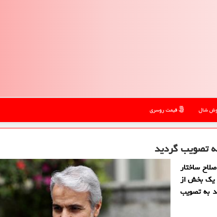
ش شال
قیمت روسری
ه تصویب گردید
لاح ساختار
 یك بخش از
د به تصویب