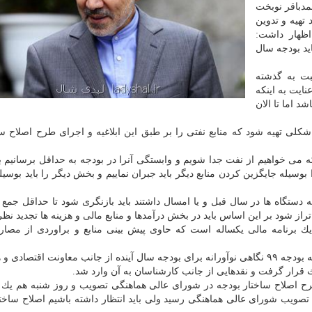
مدباقر نوبخت
تهیه و تدوین
 شد، اظهار داشت:
ید بودجه سال
بت به گذشته
نایت به اینكه
 اما تا الان
كلی تهیه شود كه منابع نفتی را بر طبق این ابلاغیه و اجرای طرح اصلاح سا
ه می خواهیم از نفت جدا شویم و وابستگی آنرا در بودجه به حداقل برسانیم بای
سیله جایگزین كردن منابع دیگر باید جبران نماییم و بخش دیگر را باید بوسی
دستگاه ها در سال قبل و یا امسال داشتند باید بازنگری شود تا حداقل جمع ه
راز شود بر این اساس باید در بخش درآمدها و منابع مالی و هزینه ها تجدید نظر 
 برنامه مالی یكساله است كه حاوی پیش بینی منابع و براوردی از مصار
نوبخت اضافه كرد: در جلسه نخست ستاد تهیه و تدوین لایحه بودجه ۹۹ نگاهی نوآورانه برای بودجه سال آینده از جانب معاونت اقت
 قرار گرفت و نقدهایی از جانب كارشناسان به آن وارد شد.
رح اصلاح ساختار بودجه در شورای عالی هماهنگی تصویب و روز شنبه هم یك
صویب شورای عالی هماهنگی رسید ولی باید انتظار داشته باشیم اصلاح ساختا