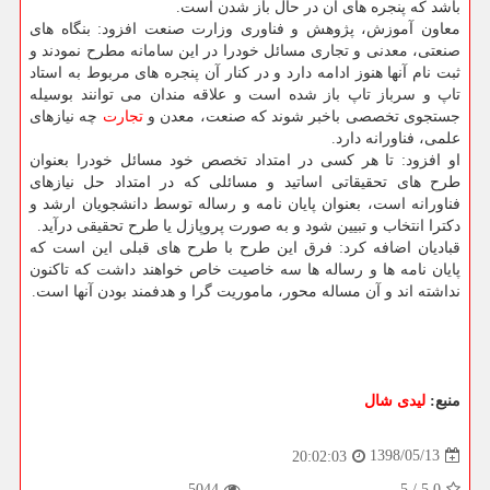
باشد كه پنجره های آن در حال باز شدن است.
معاون آموزش، پژوهش و فناوری وزارت صنعت افزود: بنگاه های
صنعتی، معدنی و تجاری مسائل خودرا در این سامانه مطرح نمودند و
ثبت نام آنها هنوز ادامه دارد و در كنار آن پنجره های مربوط به استاد
تاپ و سرباز تاپ باز شده است و علاقه مندان می توانند بوسیله
جستجوی تخصصی باخبر شوند كه صنعت، معدن و
تجارت
چه نیازهای
علمی، فناورانه دارد.
او افزود: تا هر كسی در امتداد تخصص خود مسائل خودرا بعنوان
طرح های تحقیقاتی اساتید و مسائلی كه در امتداد حل نیازهای
فناورانه است، بعنوان پایان نامه و رساله توسط دانشجویان ارشد و
دكترا انتخاب و تبیین شود و به صورت پروپازل یا طرح تحقیقی درآید.
قبادیان اضافه كرد: فرق این طرح با طرح های قبلی این است كه
پایان نامه ها و رساله ها سه خاصیت خاص خواهند داشت كه تاكنون
نداشته اند و آن مساله محور، ماموریت گرا و هدفمند بودن آنها است.
منبع:
لیدی شال
1398/05/13
20:02:03
5044
5
/
5.0