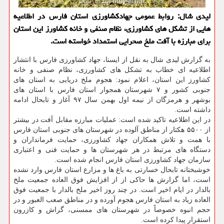
لیدی شال: روابط عمومی جهادكشاورزی استان فارس در اطلاعیه
هایی از تشكل های كشاورزی، نظام صنفی و خانه كشاورز این استان
برای مبارزه با آفت ملخ صحرایی استمداد خواسته است.
به گزارش لیدی شال به نقل از ایسنا، جهاد كشاورزی فارس با انتشار
اطلاعیه ای خطاب به تشكل های كشاورزی، نظام صنفی و خانه
كشاورز این استان، اعلام نمود: هجوم ملخ دریایی به استان های
جنوبی كشور و ۷ شهرستان همجوار استان فارس با استان های
بوشهر و هرمزگان از نیمه اول بهمن سال ۹۷ آغاز و تابحال ادامه
داشته است.
در این اطلاعیه تاكید شده است: عملیات مبارزه مقابل آفت در بیشتر
از ۵۵۰۰ هكتار از مناطق آلوده در شهرستان های جنوبی استان فارس
با همت و تلاش همكاران جهاد كشاورزی، حمایت فرمانداران و
دستگاه های مرتبط در هر شهرستان ها و حمایت فنی و اعتباری
سازمان جهاد كشاورزی استان فارس انجام شده است.
خوشبختانه تابحال خسارتی به باغ ها و مزارع استان فارس وارد نشده
است، اما گزارش ها حاكی از از افزایش فوق العاده جمعیت ملخ
بالدار در ایام اخیر است. در چند روز اخیر ملخ بالدار با جمعیت فوق
العاده زیاد به استان فارس هجوم آورده و در مناطق صعب العبور و در
حجم انبوه خصوصاً در شهرستان های ممسنی، گراش و كازرون
استقرار پیدا كرده است.