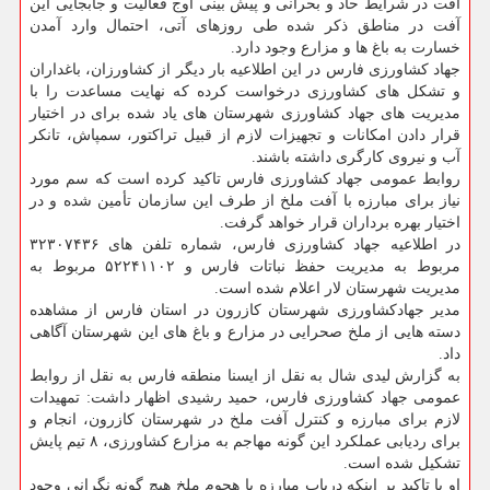
آفت در شرایط حاد و بحرانی و پیش بینی اوج فعالیت و جابجایی این
آفت در مناطق ذكر شده طی روزهای آتی، احتمال وارد آمدن
خسارت به باغ ها و مزارع وجود دارد.
جهاد كشاورزی فارس در این اطلاعیه بار دیگر از كشاورزان، باغداران
و تشكل های كشاورزی درخواست كرده كه نهایت مساعدت را با
مدیریت های جهاد كشاورزی شهرستان های یاد شده برای در اختیار
قرار دادن امكانات و تجهیزات لازم از قبیل تراكتور، سمپاش، تانكر
آب و نیروی كارگری داشته باشند.
روابط عمومی جهاد كشاورزی فارس تاكید كرده است كه سم مورد
نیاز برای مبارزه با آفت ملخ از طرف این سازمان تأمین شده و در
اختیار بهره برداران قرار خواهد گرفت.
در اطلاعیه جهاد كشاورزی فارس، شماره تلفن های ۳۲۳۰۷۴۳۶
مربوط به مدیریت حفظ نباتات فارس و ۵۲۲۴۱۱۰۲ مربوط به
مدیریت شهرستان لار اعلام شده است.
مدیر جهادكشاورزی شهرستان كازرون در استان فارس از مشاهده
دسته هایی از ملخ صحرایی در مزارع و باغ های این شهرستان آگاهی
داد.
به گزارش لیدی شال به نقل از ایسنا منطقه فارس به نقل از روابط
عمومی جهاد كشاورزی فارس، حمید رشیدی اظهار داشت: تمهیدات
لازم برای مبارزه و كنترل آفت ملخ در شهرستان كازرون، انجام و
برای ردیابی عملكرد این گونه مهاجم به مزارع كشاورزی، ۸ تیم پایش
تشكیل شده است.
او با تاكید بر اینكه درباب مبارزه با هجوم ملخ هیچ گونه نگرانی وجود