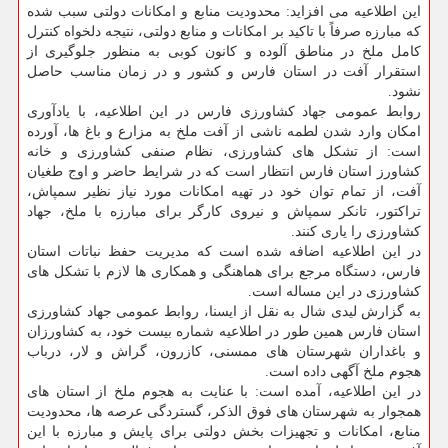
این اطلاعیه می افزاید: محدودیت منابع و امكانات دولتی سبب شده
كه مبارزه صرفاً با تاكید بر امكانات و منابع دولتی، نتیجه دلخواه كنترل
كامل ملخ در مناطق آلوده و كانون كوبی به منظور جلوگیری از
استقرار آفت در استان فارس و كشور و در زمان مناسب حاصل
نشود.
روابط عمومی جهاد كشاورزی فارس در این اطلاعیه، با یادآوری
امكان وارد شدن لطمه ناشی از آفت ملخ به مزارع و باغ ها، آورده
است: از تشكل های كشاورزی، نظام صنفی كشاورزی و خانه
كشاورز استان فارس انتظار است كه در شرایط حاضر و اوج طغیان
آفت، از تمام توان خود در تهیه امكانات مورد نیاز نظیر سمپاش،
تراكتور، تانكر سمپاش و نیروی كارگر برای مبارزه با ملخ، جهاد
كشاورزی را یاری كنند.
در این اطلاعیه اضافه شده است كه مدیریت حفظ نباتات استان
فارس، دستگاه مرجع برای هماهنگی و همكاری ها لازم با تشكل های
كشاورزی در این مساله است.
به گزارش لیدی شال به نقل از ایسنا، روابط عمومی جهاد كشاورزی
استان فارس همین طور در اطلاعیه شماره بیست خود، به كشاورزان
و باغداران شهرستان های ممسنی، كازرون، گراش و لار، درباب
هجوم ملخ آگهی داده است.
در این اطلاعیه، آمده است: با عنایت به هجوم ملخ از استان های
همجوار به شهرستان های فوق الذكر، گستردگی عرصه ها، محدودیت
منابع، امكانات و تجهیزات بخش دولتی برای پایش و مبارزه با این