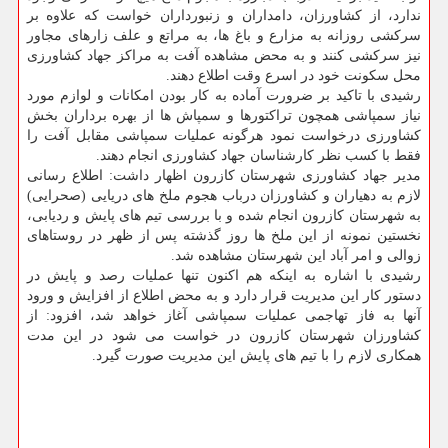
ندارد، از كشاورزان، دامداران و زنبورداران خواست كه علاوه بر
سركشی روزانه به مزارع و باغ ها، به مراتع و علف زارهای مجاور
نیز سركشی كنند و به محض مشاهده آفت به مراكز جهاد كشاورزی
محل سكونت خود در اسرع وقت اطلاع دهند.
رشیدی با تاكید بر ضرورت آماده به كار بودن امكانات و لوازم مورد
نیاز سمپاشی همچون تراكتورها و سمپاش ها از بهره برداران بخش
كشاورزی درخواست نمود هرگونه عملیات سمپاشی مقابل آفت را
فقط با كسب نظر كارشناسان جهاد كشاورزی انجام دهند.
مدیر جهاد كشاورزی شهرستان كازرون اظهار داشت: اطلاع رسانی
لازم به دهیاران و كشاورزان درباب هجوم ملخ های دریایی (صحرایی)
به شهرستان كازرون انجام شده و با بررسی تیم های پایش و ردیابی،
نخستین نمونه از این ملخ ها روز گذشته پس از ظهر در روستاهای
زوالی و امر آباد این شهرستان مشاهده شد.
رشیدی با اشاره به اینكه هم اكنون تنها عملیات رصد و پایش در
دستور كار این مدیریت قرار دارد و به محض اطلاع از افزایش و ورود
آنها به فاز تهاجمی عملیات سمپاشی آغاز خواهد شد، افزود: از
كشاورزان شهرستان كازرون در خواست می شود در این مدت
همكاری لازم را با تیم های پایش این مدیریت صورت گیرد.