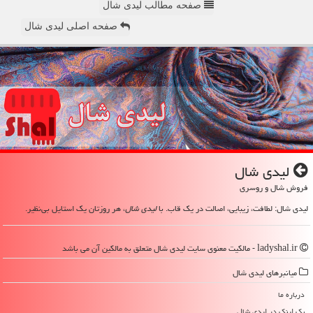
صفحه مطالب لیدی شال
صفحه اصلی لیدی شال
لیدی شال
فروش شال و روسری
لیدی شال: لطافت، زیبایی، اصالت در یک قاب. با
لیدی شال
، هر روزتان یک استایل بی‌نظیر.
ladyshal.ir - مالکیت معنوی سایت لیدی شال متعلق به مالکین آن می باشد
میانبرهای لیدی شال
درباره ما
بک لینک در لیدی شال