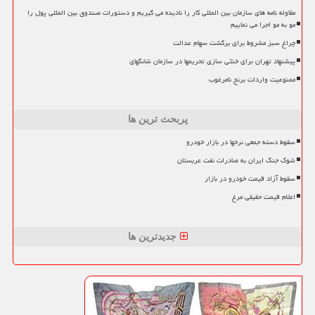
مقاوله نامه های سازمان بین المللی کار را نادیده می گیریم و دستورات صندوق بین المللی پول را
مو به مو اجرا می نماییم
چراغ سبز مشروط برای برگشت سهام عدالت
پیشنهاد تهران برای خنثی سازی تحریمها در سازمان شانگهای
ممنوعیت واردات برنج نامرغوب
پربحث ترین ها
سقوط دسته جمعی نرخها در بازار خودرو
شوک جنگ ایران به صادرات نفت عربستان
سقوط آزاد قیمت خودرو در بازار
اعلام قیمت حقیقی مرغ
جدیدترین ها