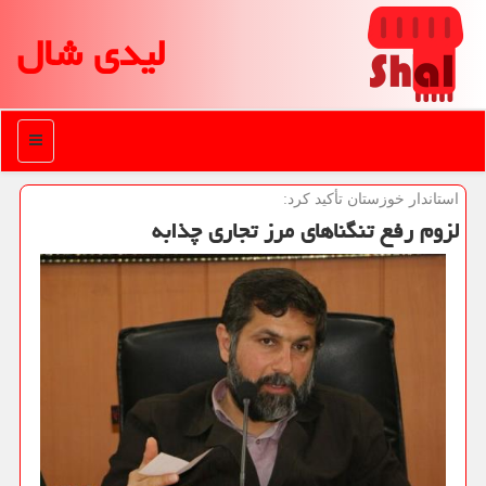
لیدی شال
منو
استاندار خوزستان تأكید كرد:
لزوم رفع تنگناهای مرز تجاری چذابه