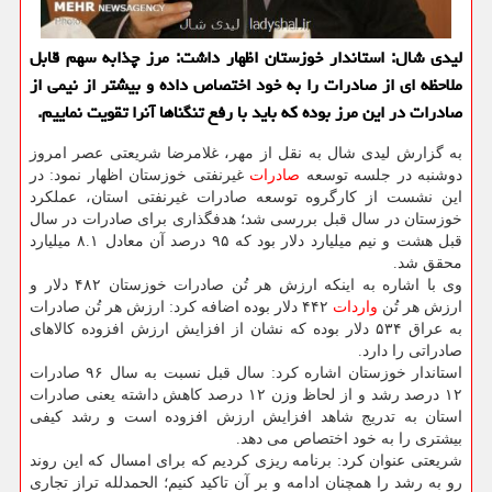
لیدی شال: استاندار خوزستان اظهار داشت: مرز چذابه سهم قابل
ملاحظه ای از صادرات را به خود اختصاص داده و بیشتر از نیمی از
صادرات در این مرز بوده كه باید با رفع تنگناها آنرا تقویت نماییم.
به گزارش لیدی شال به نقل از مهر، غلامرضا شریعتی عصر امروز
دوشنبه در جلسه توسعه
صادرات
غیرنفتی خوزستان اظهار نمود: در
این نشست از كارگروه توسعه صادرات غیرنفتی استان، عملكرد
خوزستان در سال قبل بررسی شد؛ هدفگذاری برای صادرات در سال
قبل هشت و نیم میلیارد دلار بود كه ۹۵ درصد آن معادل ۸.۱ میلیارد
محقق شد.
وی با اشاره به اینكه ارزش هر تُن صادرات خوزستان ۴۸۲ دلار و
ارزش هر تُن
واردات
۴۴۲ دلار بوده اضافه كرد: ارزش هر تُن صادرات
به عراق ۵۳۴ دلار بوده كه نشان از افزایش ارزش افزوده كالاهای
صادراتی را دارد.
استاندار خوزستان اشاره كرد: سال قبل نسبت به سال ۹۶ صادرات
۱۲ درصد رشد و از لحاظ وزن ۱۲ درصد كاهش داشته یعنی صادرات
استان به تدریج شاهد افزایش ارزش افزوده است و رشد كیفی
بیشتری را به خود اختصاص می دهد.
شریعتی عنوان كرد: برنامه ریزی كردیم كه برای امسال كه این روند
رو به رشد را همچنان ادامه و بر آن تاكید كنیم؛ الحمدلله تراز تجاری