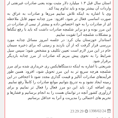
استان سال قبل ۱.۳ میلیارد دلار مثبت بوده یعنی صادرات غیرنفتی از
واردات آن بیشتر بوده و باید تداوم پیدا كند.
وی با اشاره به اینكه تلاش نماییم مرزها و صادرات به عراق به
صورت اساسی فعال تر شود، افزود: مرز چذابه سهم قابل ملاحظه
ای از صادرات را به خود اختصاص داده و بیشتر از نیمی از صادرات در
این مرز بوده و دو برابر شلمچه صادرات داشت كه باید با رفع تنگناها
و مشكلات شلمچه آنرا تقویت نماییم.
استاندار خوزستان بیان كرد: در جلسه امروز مسائل چذابه مورد
بررسی قرار گرفت كه از آن بازدید و زمینی كه برای ذخیره سیمان
خام در این مرز لازم است تعیین تكلیف و مشخص شود؛ سپس سیل
شرایط را به نحوی پیش ببریم كه صادرات از مرز چذابه باردیگر
برقرار شود.
شریعتی با اشاره به اینكه ددستگاهایكس ری خریداری شده برای مرز
شلمچه هرچه سریع تر به این مرز تحویل شود، افزود: همین طور
فرآیندهای صادرات آنالیز و قیمت گذاری مجدد شود تا اجحافی در این
زمینه ایجاد نشود و به تدریج بتوانیم موانع صادرات را كاملاً رفع نماییم.
وی اضافه كرد: باید این دو مرز فعال را فعال تر نماییم و برای
ارزآوری كشور آنچه در توانمان هست را به انجام برسانیم و فشارها و
تحریم های احتمالی را مدیریت و آنرا به حداقل برسانیم.
1398/02/24
23:29:29