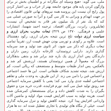
ملی، می گوید: «هیچ وسیله ای مكارانه تر و اطمینان بخش تر برای
واژگون كردن پایه های موجود جامعه بهتر از خراب و بی اعتبار كردن
پول رایج آن نیست این پروسه همه نیروهای نهانی قانون اقتصادی را
در جهت انهدام و ویرانی به كار می گیرد و آنرا به صورتی عملی می
كند كه یك نفر از یك میلیون نفر قادر به تشخیص آن نیست»
(هایلبرونر، رابرت، بزرگان اقتصاد، ترجمه احمد شهسا، انتشارات
علمی و فرهنگی، ۱۳۷۰ ص ۳۲۹)
تبعات مخرب بحران ارزی و
سیاست ارزی دولت
تلخ ترین نتیجه بحران ارزی، ركود دهشتناك
است. علاوه بر ركودی و تورمی بودن جهش قیمت ارز، تقریباً تمامی
تبعات دیگری كه ذكر می شود، اثر ثانوی ضد تولید و ضد سرمایه
گذاری دارند. دارایی ثروتمندان، كارخانه داران، زمین داران و
دارندگان پس انداز ارزی یك باره چند برابر شد و بدهی بدهكاران
بزرگ كه معمولاً از همین ثروتمندان هستند، ارزشش كم شد و
بالعكس، پس انداز طبقات متوسط و مستضعف كه ریالی است، كم
ارزش شد، نتیجه تشدید شكاف طبقاتی است. این ها حسد اجتماعی
و احساس غبن را دامن می زند. از این طریق، به وحدت ملی و تفاهم
اجتماعی لطمه جدی وارد می كند؛ یعنی با كاهش سرمایه اجتماعی
ضد رونق تولید عمل می كنند. تورم فزاینده، قدرت خرید مزد و حقوق
بگیران را به شدت كاهش داده و برای مستضعفان كمرشكن شده
است. هزینه تولید به سبب افزایش قیمت مواد اولیه و ماشین آلات
وارداتی افزایش پیدا كرد. نتیجه كاهش تولید و تنزل سرمایه گذاری
است. خیلی از بنگاه های تولیدی یا تجاری تعطیل شده اند. ده ها هزار
نفر به لشكر بیكاران پیوستند، در نتیجه نرخ و شدت فقر بالا می رود،