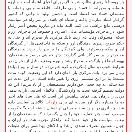
یك روستا تا رهبری نظام، شرط لازم برای احیای اعتماد است. مبارزه
عالمانه و مدبرانه با فساد و بی طرفانه، قاطعانه و بی رحمانه با
مفسدان: فساد ضد اعتماد است و دشمن تولید. تا وقتی كه كشور
گرفتار فساد سازمان یافته و شبكه ای باشد، بر سر راه هر سیاست
درستی مانع تراشی می كنند. البته نباید در مبارزه تبعیض آمیز رفتار
شود. در ماجرای مؤسسات مالی اعتباری و خصوصاً در ماجرای ارز و
سكه، مسئولان وقت ذی ربط بانك مركزی باز مجرم اند و حتی به
حكم صریح رهبری، دهندگان ارز و سكه به قاچاقچی ها، از گیرندگان
ارز و سكه مقصرترند. ولی گیرندگان را بر سر دار بردند و دهندگان
مقصرتر را بر سر كار باقی گذاردند. چتر حمایتی بر سر مستضعفان:
بهبود اوضاع و بازگشت به نرخ رشد و تورم وضعیت قبل از بحران، در
شرایط خوب دو سال (مكزیك و كره جنوبی) تا دو سال و نیم (تایلند)
زمان می برد. بانك مركزی باز اذعان دارد كه این وضعیت كوتاه مدت
نیست؛ بنا بر این سیستم ارزی را تغییر داده است. در این مدت دو
سه ساله، به چه حجتی حق داریم مستضعفان را از یاد ببریم؟ این كه
دولت تصمیم گرفته است به واردكنندگان كالاهای اساسی یارانه بدهد،
دردی را درمان نمی نماید. شاهدش این است كه طی سال های اخیر
ده ها میلیارد دلار ارز مبادله ای برای
واردات
كالاهای اساسی داده
شد، چه اثری در بهبود سبد مصرفی تهیدستان داشته است؟ حكومت
موظف است چتر حمایت خود را چنان بگستراند كه مستضعفان را از
تبعات سیاست های خود حفظ كند. راهكار تجربه شده در ایران و
جهان، تضمین مصرف سبدی از غذا و كالاهای بهداشتی برای طبقات
پایین جامعه، با كارت هوشمند همراه با تقویت بیمه همگانی است. از