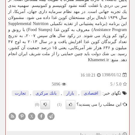
سر بی دردی یا غفلت گفته نشود كوپنیسم و كمونیسم. سهمیه بندی
یك تجربه جهانی است. در مهد نظام سرمایه داری جهان، آمریكا، از
سال ۱۹۳۹ تابحال برای مستحقان كوپن غذا داده می شود. مشمولان
این برنامه (برنامه پشتیبانی از تغذیه تكمیلی Supplemental Nutrition
Assistance Program) معروف به كوپن غذا (Food Stamps) با رونق و
ركود كم وزیاد می شوند. در ركود سال های سپس ۲۰۰۷، به تدریج
تعداد گیرندگان كوپن غذا افزایش یافت و در سال ۲۰۱۳ به اوج ۴۷
میلیون و ۶۳۶ هزار نفر آمریكایی، یعنی ۱۵ درصد جمعیت آن كشور،
رسید. بی شك دولت باید چنین حمایتی را از ملت شریف ایران انجام
دهد. منبع: Khamenei.ir
1398/01/12
16:10:21
5096
5
/
5.0
تگهای خبر:
اقتصادی
,
بازار
,
بانك مركزی
,
تجارت
این مطلب را می پسندید؟
(0)
(1)
X
تازه ترین مطالب مرتبط