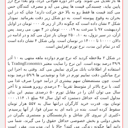
ها باز تعدیل می شوند. ولی اگر دوره طولانی گردد، ولو بعداً نرخ ارز
پایین بیاید، چسبندگی قیمت ها پیش می آید و مصرف كنندگان حس
می كنند قیمت ها فقط رو به بالا حق حركت دارند! چنان كه در این
بحران به وقوع پیوسته است. به دو شكل زیر دقت بفرمائید. نمودار
شكل ۳ نشان داده است كه چگونه دلار از زیر ۵، ۰۰۰ تومان در اوایل
اردیبهشت ۹۷ با سرعت به ۱۹، ۰۰۰ تومان در ۴ مهر، می رسد. پس
ازآن، در سیر نزول، به ۱۰، ۲۵۰ تومان باز تنزل می كند و در ادامه در
دالان ۱۰۰۰۰ تا ۱۴۰۰۰ در نوسان است. ولی شكل ۴ نشان داده است
كه در تمام این مدت، نرخ تورم افزایش است.
در شكل ۲ ملاحظه كردید كه نرخ تورم دوازده ماهه منتهی به ۱۰ آذر
۳۹/۹ درصد بوده است. این نرخ را سایت معتبر TradingEconomics با
استفاده از اطلاعات بانك مركزی نمایش می كند. وقتی به اجزا این
نرخ میانگین دقت نماییم تورم در غذا و نوشیدنی ها ۵۹/۹ درصد بوده
است. چون مستضعفان سهم بیشتری از درآمد خودرا صرف غذا می
كنند، با نرخ بالاتر از متوسط تقریباً ۴۰ درصدی روبرو هستند و تا آخر
سال می توان آنان را در مقابل تورم ۵۰ درصدی ببینیم. این بدان
مدلول است كه حداقل دستمزد كه اول سال ۹۷ مبلغ ۱، ۱۱۴، ۰۰۰
تومان بود، قدرت خرید كارگران درانتها سال به ۵۵۷ هزار تومان
سقوط كرده است. بنده در نامه ای به سران قوا، از آنها پرسیدم:
«كثیری از نیروی كار شاغل و بازنشستگان و مستمری بگیران در
بخش دولتی و بخش خصوصی حداقل حقوق را می گیرند، شما می
دانید آنها چگونه زندگی می كنند؟ حالا با این مدیریت، مقرر است