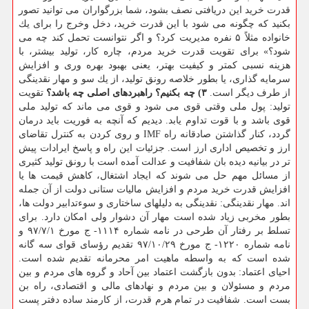
قدرت خرید این دریافتی نصف بشود، شما بزرگواران می توانید تصور
بكنید كه چگونه می شود با این قدرت خرید، دخل وخرج را برای یك
خانواده مثلاً ۵ نفره مدیریت كرد؟ و اگر نتوانست تحمل كند چه می
شود؟» برای تقویت قدرت خرید مردم، چاره كار، تولید بیشتر، با
هزینه نسبی كمتر و كیفیت بهتر، یعنی بهبود بهره وری و افزایش
سرمایه گذاری، یا بطور خلاصه رونق تولید، از یك سو و مهار نقدینگی
از طرف دیگر است.
۳) چه بكنیم؟ راهبردهای اصلی چه باشد؟
تقویت
تولید: پول ملی وقتی قوی می شود و قوی می ماند كه تولید ملی
قوی باشد و با قوت تداوم یابد. دیدیم كه آنچه به فوریت باید درمان
گردد، كنار گذاشتن صادقانه راه IMF و روی كردن به كنترل تقاضای
ارز و تخصیص اداری ارز است. جزئیات این راه و پاسخ ایرادات پیش
تر در بیانیه دیده بان شفافیت و عدالت آمده است با رونق تولید كثیری
از مسائل مهم حل می شوند كه ایجاد اشتغال، كاهش قیمت ها یا
افزایش قدرت خرید مردم و افزایش مالیات ستانی دولت از آن جمله
اند. مهار نقدینگی: نقدینگی به دلیلهای ساختاری و سوءتدابیر دولت ها،
بطور مخربی زیاد شده است مهار آن دشوار ولی امكان دارد. برای
تسلط بر رفتار آن طرحی در نامه شماره ۱۱۱۴- ج مورخ ۹۷/۷/۱ و
نامه شماره ۱۲۲۰- ج مورخ ۹۷/۱۰/۲۹ تقدیم رؤسای قوای سه گانه
شده است كه به واسطه ماهیت امر محرمانه تقدیم شده است.
احیای اعتماد: بدون بازگشت اعتماد بین آحاد و گروه های مردم و بین
مردم و مسئولان و بین مردم و نهادهای مالی و اقتصادی، راه بن
بست است. شفافیت در تمام هرم قدرت، از كارمند ساده دفتر پست