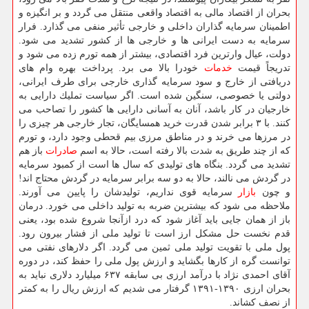
بحران از اقتصاد مالی به اقتصاد واقعی منتقل می گردد و بر انگیزه و
اطمینان سرمایه گذاران داخلی و خارجی تأثیر منفی می گذارد. فرار
سرمایه به دست ایرانی ها و خارجی ها از كشور تشدید می شود.
دولت، عیال وارترین فرد اقتصادی، بیشتر از همه تورم زده می شود و
تدریجاً قیمت
خدمات
خودرا بالا می برد. پرداخت بهره وام های
دریافتی از خارج و سود سرمایه گذاری خارجی برای طرف ایرانی،
دولتی یا خصوصی، سنگین شده است. اگر سیاست تملیك دارایی به
خارجیان در كار باشد، آنان به آسانی دارایی ها كشور را تصاحب می
كنند. با ۳ برابر شدن قدرت خرید همسایگان، تجار خارجی هر چیزی را
در مرزها می خرند و در مناطق مرزی بیم قحطی وجود دارد، و تورم
كه از چند طریق به شدت بالا رفته است، حالا به اسم
صادرات
باز هم
تشدید می گردد. بنگاه های تولیدی كه سال ها است از كمبود سرمایه
در گردش می نالند، حالا به دو سه برابر سرمایه در گردش محتاج اند!
و چون
بازار
سرمایه قوی نداریم، تولیدشان را پایین می آورند.
ملاحظه می شود كه بیشترین ضربه به تولید داخلی می خورد. درمان
باز از همان جایی باید آغاز شود كه درد ازآنجا شروع شده بود، یعنی
قدم نخست حل مشكل ارز است تا تولید ملی از فشار بیرون رود.
پول ملی با تقویت تولید ملی ثمین می گردد. اگر دلارهای نفتی می
توانست گره از كارها بگشاید و ارزش پول ملی را حفظ كند، در دوره
آقای احمدی نژاد با درآمد ارزی بی سابقه ۶۳۷ میلیارد دلاری نباید به
بحران ارزی ۱۳۹۰-۱۳۹۱ گرفتار می شدیم كه ارزش ریال را به كمتر
از نصف كشاند.