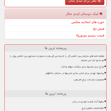
نظر برای لیدی شال
لینک دوستان لیدی شال
حوزه های انتخابیه مجلس
فیش حج
قیمت بیسیم موتورولا
پربیننده ترین ها
مقاوله نامه های سازمان بین المللی کار را نادیده می گیریم و دستورات صندوق بین المللی پول را
مو به مو اجرا می نماییم
چراغ سبز مشروط برای برگشت سهام عدالت
پیشنهاد تهران برای خنثی سازی تحریمها در سازمان شانگهای
ممنوعیت واردات برنج نامرغوب
پربحث ترین ها
سقوط آزاد قیمت خودرو در بازار
اعلام قیمت حقیقی مرغ