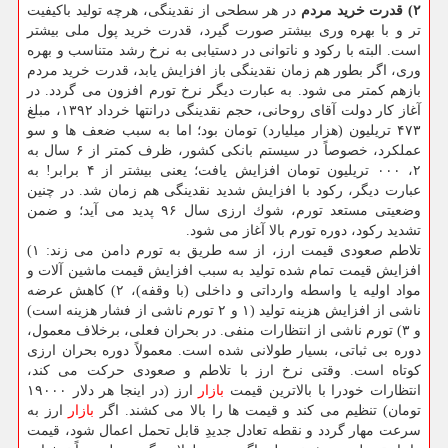
۲) قدرت خرید مردم
در هر سطحی از نقدینگی، هرچه تولید باكیفیت
تر و با بهره وری بیشتر صورت گیرد، قدرت خرید پول ملی بیشتر
است. البته با ركود و ناتوانی در دستیابی به نرخ رشد متناسب و بهره
وری، اگر بطور هم زمان نقدینگی باز افزایش یابد، قدرت خرید مردم
بازهم كمتر می شود. به عبارت دیگر نرخ تورم افزون می گردد. در
آغاز كار دولت آقای روحانی، حجم نقدینگی درانتها خرداد ۱۳۹۲، مبلغ
۴۷۳ تریلیون (هزار میلیارد) تومان بود؛ اما به سبب ضعف ها و سو
عملكرد، خصوصاً در سیستم بانكی كشور، ظرف كمتر از ۶ سال به
۲، ۰۰۰ تریلیون تومان افزایش یافت؛ یعنی بیشتر از ۴ برابر! به
عبارت دیگر، ركود با افزایش شدید نقدینگی هم زمان شد. در چنین
وضعیتی مستعد تورم، شوك ارزی سال ۹۶ پدید می آید؛ و ضمن
تشدید ركود، دوره تورم بالا آغاز می شود.
تلاطم صعودی قیمت ارز، از سه طریق به تورم دامن می زند: ۱)
افزایش قیمت تمام شده تولید به سبب افزایش قیمت ماشین آلات و
مواد اولیه یا واسطه وارداتی و داخلی (با وقفه)، ۲) كاهش عرضه
ناشی از افزایش هزینه تولید (۱ و ۲ تورم ناشی از فشار هزینه است)
و ۳) تورم ناشی از انتظارات منفی. در بحران فعلی، برخلاف معمول،
دوره بی ثباتی، بسیار طولانی شده است. معمولاً دوره بحران ارزی
كوتاه است. وقتی نرخ ارز با تلاطم و صعودی حركت می كند،
انتظارات خودرا با بالاترین قیمت
بازار
ارز (در اینجا هر دلار ۱۹۰۰۰
تومان) تنظیم می كند و قیمت ها را بالا می كشند. اگر
بازار
ارز به
سرعت مهار گردد و نقطه تعادل جدیدِ قابل تحمل اعمال شود، قیمت