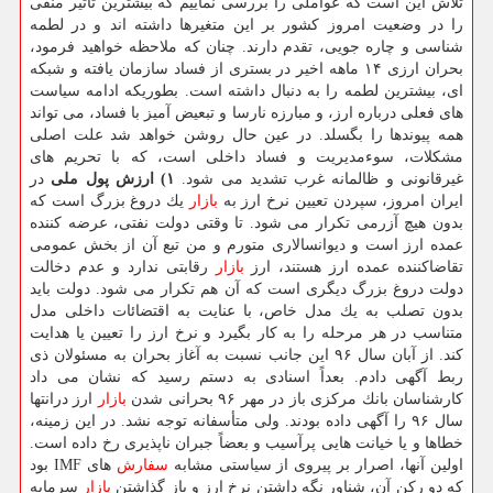
تلاش این است كه عواملی را بررسی نماییم كه بیشترین تأثیر منفی
را در وضعیت امروز كشور بر این متغیرها داشته اند و در لطمه
شناسی و چاره جویی، تقدم دارند. چنان كه ملاحظه خواهید فرمود،
بحران ارزی ۱۴ ماهه اخیر در بستری از فساد سازمان یافته و شبكه
ای، بیشترین لطمه را به دنبال داشته است. بطوریكه ادامه سیاست
های فعلی درباره ارز، و مبارزه نارسا و تبعیض آمیز با فساد، می تواند
همه پیوندها را بگسلد. در عین حال روشن خواهد شد علت اصلی
مشكلات، سوءمدیریت و فساد داخلی است، كه با تحریم های
غیرقانونی و ظالمانه غرب تشدید می شود.
۱) ارزش پول ملی
در
ایران امروز، سپردن تعیین نرخ ارز به
بازار
یك دروغ بزرگ است كه
بدون هیچ آزرمی تكرار می شود. تا وقتی دولت نفتی، عرضه كننده
عمده ارز است و دیوانسالاری متورم و من تبع آن از بخش عمومی
تقاضاكننده عمده ارز هستند، ارز
بازار
رقابتی ندارد و عدم دخالت
دولت دروغ بزرگ دیگری است كه آن هم تكرار می شود. دولت باید
بدون تصلب به یك مدل خاص، با عنایت به اقتضائات داخلی مدل
متناسب در هر مرحله را به كار بگیرد و نرخ ارز را تعیین یا هدایت
كند. از آبان سال ۹۶ این جانب نسبت به آغاز بحران به مسئولان ذی
ربط آگهی دادم. بعداً اسنادی به دستم رسید كه نشان می داد
كارشناسان بانك مركزی باز در مهر ۹۶ بحرانی شدن
بازار
ارز درانتها
سال ۹۶ را آگهی داده بودند. ولی متأسفانه توجه نشد. در این زمینه،
خطاها و یا خیانت هایی پرآسیب و بعضاً جبران ناپذیری رخ داده است.
اولین آنها، اصرار بر پیروی از سیاستی مشابه
سفارش
های IMF بود
كه دو ركن آن، شناور نگه داشتن نرخ ارز و باز گذاشتن
بازار
سرمایه