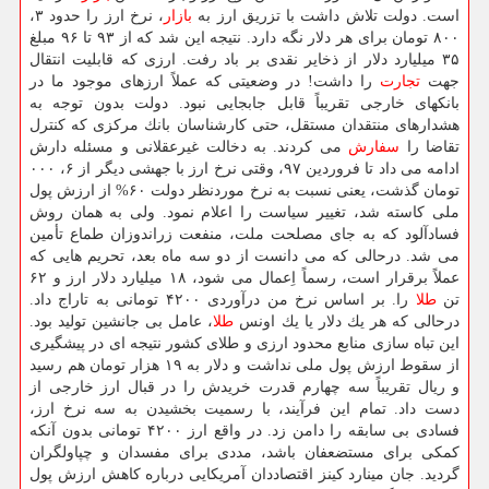
است. دولت تلاش داشت با تزریق ارز به
بازار
، نرخ ارز را حدود ۳،
۸۰۰ تومان برای هر دلار نگه دارد. نتیجه این شد كه از ۹۳ تا ۹۶ مبلغ
۳۵ میلیارد دلار از ذخایر نقدی بر باد رفت. ارزی كه قابلیت انتقال
جهت
تجارت
را داشت! در وضعیتی كه عملاً ارزهای موجود ما در
بانكهای خارجی تقریباً قابل جابجایی نبود. دولت بدون توجه به
هشدارهای منتقدان مستقل، حتی كارشناسان بانك مركزی كه كنترل
تقاضا را
سفارش
می كردند. به دخالت غیرعقلانی و مسئله دارش
ادامه می داد تا فروردین ۹۷، وقتی نرخ ارز با جهشی دیگر از ۶، ۰۰۰
تومان گذشت، یعنی نسبت به نرخ موردنظر دولت ۶۰% از ارزش پول
ملی كاسته شد، تغییر سیاست را اعلام نمود. ولی به همان روش
فسادآلود كه به جای مصلحت ملت، منفعت زراندوزان طماع تأمین
می شد. درحالی كه می دانست از دو سه ماه بعد، تحریم هایی كه
عملاً برقرار است، رسماً اِعمال می شود، ۱۸ میلیارد دلار ارز و ۶۲
تن
طلا
را. بر اساس نرخ من درآوردی ۴۲۰۰ تومانی به تاراج داد.
درحالی كه هر یك دلار یا یك اونس
طلا
، عامل بی جانشین تولید بود.
این تباه سازی منابع محدود ارزی و طلای كشور نتیجه ای در پیشگیری
از سقوط ارزش پول ملی نداشت و دلار به ۱۹ هزار تومان هم رسید
و ریال تقریباً سه چهارم قدرت خریدش را در قبال ارز خارجی از
دست داد. تمام این فرآیند، با رسمیت بخشیدن به سه نرخ ارز،
فسادی بی سابقه را دامن زد. در واقع ارز ۴۲۰۰ تومانی بدون آنكه
كمكی برای مستضعفان باشد، مددی برای مفسدان و چپاولگران
گردید. جان مینارد كینز اقتصاددان آمریكایی درباره كاهش ارزش پول