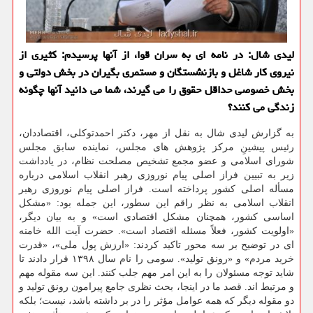
لیدی شال: در نامه ای به سران قوا، از آنها پرسیدم: كثیری از
نیروی كار شاغل و بازنشستگان و مستمری بگیران در بخش دولتی و
بخش خصوصی حداقل حقوق را می گیرند، شما می دانید آنها چگونه
زندگی می كنند؟
به گزارش لیدی شال به نقل از مهر، دكتر احمدتوكلی، اقتصاددان،
رئیس پیشینِ مركز پژوهش های مجلس، نماینده سابق مجلس
شورای اسلامی و عضو مجمع تشخیص مصلحت نظام، در یادداشت
زیر به تبیین فراز اصلی پیام نوروزی رهبر انقلاب اسلامی درباره
مسأله اصلی كشور پرداخته است. فراز اصلی پیام نوروزی رهبر
انقلاب اسلامی به نظر راقم این سطور، این جمله بود: «مشكل
اساسی كشور، همچنان مشكل اقتصادی است» و به بیان دیگر،
«اولویت كشور، فعلاً مسئله اقتصاد است». حضرت آیت الله خامنه
ای در توضیح بر سه محور تاكید كردند: «ارزش پول ملی»، «قدرت
خرید مردم» و «رونق تولید». سومی را نام سال ۱۳۹۸ قرار دادند تا
شاید توجه مسئولان را به این امر مهم جلب كنند. این سه مقوله مهم
و مرتبط اند. قصد ما در اینجا، بحث نظری جامع پیرامون رونق تولید و
دو مقوله دیگر كه همه عوامل مؤثر را در بر داشته باشد، نیست؛ بلكه