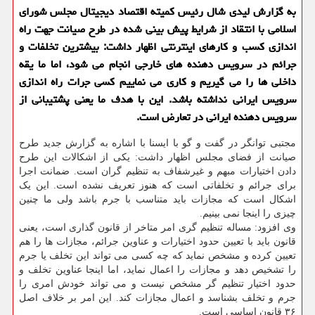
به گزارش لیدی شال رئیس کمیته اقتصاد دیجیتال مجلس شورای
اسلامی با انتقاد از شرایط پیش بینی شده در طرح صیانت جهت راه
اندازی کسب و کارهای اینترنتی اظهار داشت: بیشترین تخلفات و
جرائم در سرویس دهنده های خارجی انجام می شود، اما ما یقه
داخلی ها را می گیریم و کاری می نماییم کسی جرات راه اندازی
سرویس ایرانی نداشته باشد. این با هدف ما یعنی پشتیبانی از
سرویس دهنده ایرانی در تعارض است.
مجتبی توانگر در گفت و گو با ایسنا با اشاره به گزارش جدید طرح
صیانت از فضای مجلس اظهار داشت: یکی از اشکالات این طرح
دادن اختیارات مبهم و غیرشفاف به تنظیم گران است. ضمانت اجرا
برای جرائم و تخلفاتی است که هنوز تعریف نشده است. این یک
اشکال است که مجازات باید متناسب با جرم باشد ولی ما چنین
چیزی را اینجا نمی بینیم.
وی افزود: مساله تنظیم گری امر متاخر از قانون گذاری است، یعنی
قانون باید با تعیین حدود اختیارات و عناوین جرائم، مجازات ها را هم
تعیین کرده و مشخص نماید که چه کسی می تواند این تخلف یا جرم
را تشخیص دهد و مجازات را اعمال نماید، اما اینجا عناوین تخلف و
حدود اختیار تنظیم گر مشخص نیست و می تواند خودش امری را
جرم و تخلف بشناسد و اعمال مجازات کند. این امر بر خلاف اصل
۳۶ قانون اساسی است.