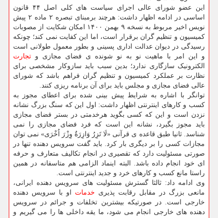
این عضو شورای عالی اجرای سیاست های کلی اصل ۴۴ قانون
اساسی در ادامه اظهار داشت: هرچند برمبنای تبصره ۲ ماده ۲ پیش
نویس اخیر مربوط به نسخه ۹ بهمن ۱۴۰۰ امکان شکایت از مصوبات
کمیسیون و تنظیم گران برقرار است، اما این کفایت نمی کند؛ چونکه
رسیدگی در دیوان عدالت اداری پسینی و بطور معمول طولانی است
و این امر با ماهیت نو به نو شونده ی فضای مجازی و
تجارت
الکترونیک سازگاری ندارد؛ بدین سبب باید سازوکار مشخصی برای
نظارت بر عملکرد کمیسیون و تنظیم گران فراهم باشد که شورای
عالی فضای مجازی و مجلس باید برای آن برنامه ریزی کنند.
توانگر با اشاره به شرایط پیش بینی شده برای اعطای مجوز به
کسب و کارهای اینترنتی اظهار داشت: اول این که سنگ بزرگ نشانه
نزدن است و این که کسی بگوید هرخدمتی در بستر فضای مجازی
باید مجوز بگیرد، نشانه این است که فرد فضای مجازی را نمی
شناسد. ثانیا طبق قاعده ی قرآنی «لَا تَزِرُ وَازِرَةٌ وِزْرَ اُخْرَی» نمی توان
مجازات کسی را بر دیگری بار کرد. باید گفت سرویس دهنده تنها در
صورتی مسئولیت دارد که تقصیری در انجام تکالیف متعارف و حرفه
ای خود انجام داده باشد. البته اینماد الزامی هم متاسفانه در همین
راستا مانع کسب و کارهای خرد و جدید اینترنتی است.
وی ادامه داد: ثالثا گسترش مسئولیت های سرویس دهنده ایرانی،
مانعی بزرگ در مقابل رقابت پذیری
خدمات
او با سرویس دهنده
خارجی است. در صورتیکه بیشترین تخلفات و جرائم در سرویس
دهنده های خارجی انجام می شود، ما یقه داخلی ها را می گیریم و