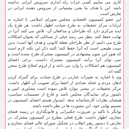
کاری می نماییم کسی جرات راه اندازی سرویس ایرانی نداشته
باشد. این با هدف ما یعنی پشتیبانی از سرویس دهنده ایرانی در
تعارض است.
این عضو کمیسیون اقتصادی مجلس شورای اسلامی با اشاره به
ایرادات مرکز تحقیقات به طرح صیانت اظهار داشت: هر طرح یک
ایده مرکزی دارد که طراحان و مدافعان آن، تلاش می کنند آنرا در
نهایت حفظ کنند. بنظر می رسد خیلی از مسائلی که بعنوان اشکالات
طرح می دانیم، از نظر طراحان نقطه کانونی و هدف آنها است؛ بدین
سبب طبیعی است که آنرا حفظ کنند؛ البته ذکر این نکته لازم است
که هنوز این متون پیشنهادی در کمیسیون مشترک طرح نشده است و
نمی توان آنرا برآیند کمیسیون مشترک دانست. برخی اعضای
کمیسیون هم اشکالات را وارد می دانند و از لزوم اصلاح طرح سخن
گفته اند.
وی با اشاره به تغییرات عبارتی در طرح صیانت برای گمراه کردن
اذهان مردم و عجله تعدادی از اعضا برای تصویب آن اظهار داشت:
مرکز تحقیقات در بیشتر موارد تلاش نموده است مشاوری امین و
دلسوز برای نمایندگان مجلس باشد و فارغ از تصمیمات سیاسی،
همچنان نظرات کارشناسانه بدهد. امیدوار هستم اعضای کمیسیون در
تصمیم نهایی خود، این مشورت ها در نظر داشته باشند.
توانگر با تاکید بر ضرورت حکمرانی و قانونگذاری در زمینه فضای
مجازی، اظهار داشت: طرح فعلی مطرح در کمیسیون مشترک، در
تعارض با دستور رهبر انقلاب در تشکیل شورای عالی فضای مجازی و
مخالف اصول گوناگون قانون اساسی است و قابلیت اجرا و تصویب