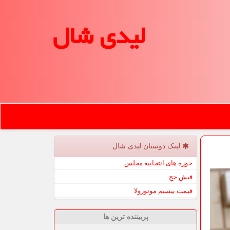
لیدی شال
لینک دوستان لیدی شال
حوزه های انتخابیه مجلس
فیش حج
قیمت بیسیم موتورولا
پربیننده ترین ها