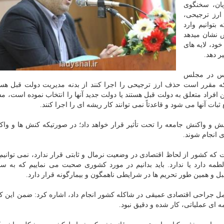
ان، سخنگوی
ذف ارز ترجیحی،
توانیم وارد
 نشان میدهد
ود، لایه های
ر دهد.
دیس در مجلس
 مقرر است حذف ارز ترجیحی را اجرا کنند از بدنه مدیریت دولت قبل هست
افراد متعلق به دولت قبل هستند یا دولت جدید آنها را انتخاب نموده است، مس
ات آنها می شود و قاعدتاً نمی توانند کار ریشه ای را اجرا کنند.
ش و واکنش جامعه را تحت تأثیر قرار خواهد داد؛ در صورتیکه کنش ها و وا
ی انجام شوند.
کته دیگر این است که کشور از لحاظ اقتصادی در وضعیت نرمال و ثابتی قرار ندارد، نمی توان
طمه دارد یا ندارد. باید بدانیم در مورد کشوری صحبت می نماییم که به 
ل و همین طور تحریم ها در شرایطی ناهمگون و بیمارگونه قرار دارد.
ل جراحی اقتصادی عمیقی در شاکله کشور انجام داد، اشاره کرد: ضمن این که
ه ای عملیاتی، کار شده و دقیق نبود.