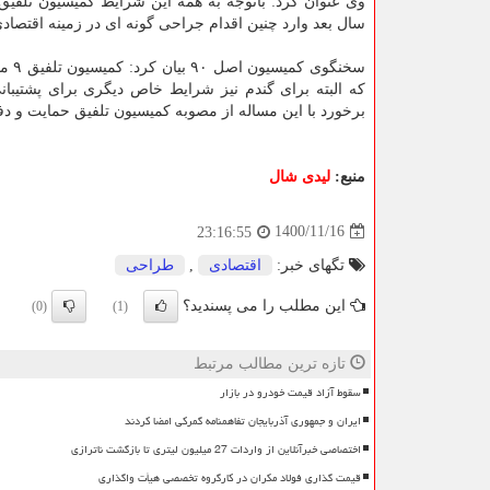
وی عنوان کرد: باتوجه به همه این شرایط کمیسیون تلفیق
سال بعد وارد چنین اقدام جراحی گونه ای در زمینه اقتصاد
سخنگ
که البته برای گندم نیز شرایط خاص دیگری برای پشتیب
برخورد با این مساله از مصوبه کمیسیون تلفیق حمایت و دف
منبع:
لیدی شال
1400/11/16
23:16:55
تگهای خبر:
اقتصادی
,
طراحی
این مطلب را می پسندید؟
(0)
(1)
تازه ترین مطالب مرتبط
سقوط آزاد قیمت خودرو در بازار
ایران و جمهوری آذربایجان تفاهمنامه گمرکی امضا کردند
اختصاصی خبرآنلاین از واردات 27 میلیون لیتری تا بازگشت ناترازی
قیمت گذاری فولاد مکران در کارگروه تخصصی هیأت واگذاری