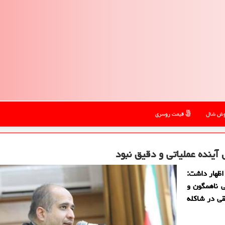
ش شال
قیمت روسری
آینده عملیاتی و دقیق نبود
گوی کمیسیون اصل 90 مجلس اظهار داشت:
 ناهمگون و
قی در شاکله