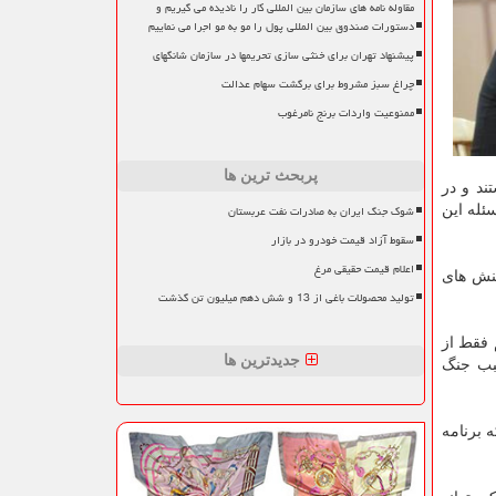
مقاوله نامه های سازمان بین المللی کار را نادیده می گیریم و
دستورات صندوق بین المللی پول را مو به مو اجرا می نماییم
پیشنهاد تهران برای خنثی سازی تحریمها در سازمان شانگهای
چراغ سبز مشروط برای برگشت سهام عدالت
ممنوعیت واردات برنج نامرغوب
پربحث ترین ها
ند و در
شوک جنگ ایران به صادرات نفت عربستان
ئله این
سقوط آزاد قیمت خودرو در بازار
اعلام قیمت حقیقی مرغ
کنش های
تولید محصولات باغی از 13 و شش دهم میلیون تن گذشت
یم فقط از
جدیدترین ها
سبب جنگ
 برنامه