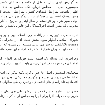
به گزارش لیدی شال به نقل از خانه ملت، علی خضری
کمیسیون اصل ۹۰ مجلس درباره نگاه مجلس به ح
اظهار داشت: شرایط اقتصادی کشور، شرایطی نیست که ب
چنین ریسک اقتصادی شویم؛ از جانب دیگر بررسی مجلس
دولت سیزدهم هنوز نتوانسته در سال ابتدایی شروع به کار خ
مدیریتی که مقرر است اجراکنندگان این قانون باشند را تغیی
نماینده مردم تهران، شمیرانات، ری، اسلامشهر و پر
شورای اسلامی اظهار نمود: بخش عمده ای از مدیرانی که
وضعیت بلاتکلیفی به سر می برند. مسئله این نیست که این 
است که این مدیران شرایط بلاتکلیف دارند و این وضع مانع ثب
وی افزود: این مساله یک لطمه است چونکه هر اقدام، کن
اجتماعی در حوزه حذف ارز ترجیحی باید با تدبیر بسیار زیاد
سخنگوی کمیسیون اصل ۹۰ عنوان کرد: ن
لحاظ علمی بررسی نماییم و بگوییم دو نرخی بودن ارز ل
اقتصادی، ناکارآمدی های اقتصادی دولتمردان طی سالهای قب
خضریان با اشاره به این که در چنین شرایطی نمی توان عم
کاربردی که دولت آنرا برای اجرا به مجلس ارائه کرد، برنام