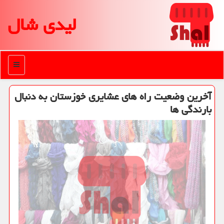
لیدی شال
منو
آخرین وضعیت راه های عشایری خوزستان به دنبال
بارندگی ها