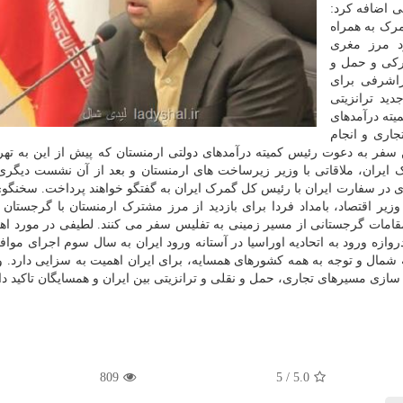
ی اضافه کرد:
رک به همراه
رد مرز مغری
رکی و حمل و
راشرفی برای
ید ترانزیتی
میته درآمدهای
جاری و انجام
 سفر به دعوت رئیس کمیته درآمدهای دولتی ارمنستان که پیش از این به ته
ایران، ملاقاتی با وزیر زیرساخت های ارمنستان و بعد از آن نشست دیگری 
ی در سفارت ایران با رئیس کل گمرک ایران به گفتگو خواهند پرداخت. سخنگ
یر اقتصاد، بامداد فردا برای بازدید از مرز مشترک ارمنستان با گرجستان 
مات گرجستانی از مسیر زمینی به تفلیس سفر می کنند. لطیفی در مورد اه
وازه ورود به اتحادیه اوراسیا در آستانه ورود ایران به سال سوم اجرای مواف
 شمال و توجه به همه کشورهای همسایه، برای ایران اهمیت به سزایی دارد. و
سازی مسیرهای تجاری، حمل و نقلی و ترانزیتی بین ایران و همسایگان تاکید دا
809
5
/
5.0