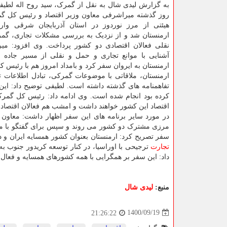
به گزارش لیدی شال به نقل از گمرک، سید روح اله لطیف
روز گذشته میراشرفی معاون وزیر اقتصاد و رئیس کل گم
هیئتی از مرز نوردوز در استان آذربایجان شرقی وا
ارمنستان شد و از نزدیک به بررسی مشکلات تجاری، گم
نقلی فعالان اقتصادی دو کشور پرداخت. وی افزود: می
آشنایی با موانع تجاری و حمل و نقلی از مسیر جاده جد
ارمنستان به ایروان سفر کرد و بامداد امروز هم با رئیس ک
ارمنستان، ملاقاتی با موضوعات گمرکی، تبادل اطلاعات ت
تفاهمنامه های گذشته داشته است. لطیفی توضیح داد: این
کرده بود انجام شده است. وی ادامه داد: رئیس کل گمرک 
اقتصاد این کشور خواهند داشت و امشب هم فعالان اقتصاد
در مورد سایر برنامه های این سفر اظهار داشت: معاون وز
مرزی مشترک دو کشور می روند و سپس برای گفتگو با مقا
سفر تصریح کرد: ارمنستان بعنوان کشور همسایه ایران و در
تجارت
ترجیحی با اوراسیا، در کنار توسعه کریدور جنوب به
داد: این سفر بر همگرایی با همه کشورهای همسایه و فعال 
منبع:
لیدی شال
1400/09/19
21:26:22