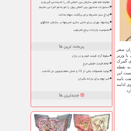
مقاوله نامه های سازمان بین المللی کار را نادیده می گیریم و
دستورات صندوق بین المللی پول را مو به مو اجرا می نماییم
چراغ سبز مشروط برای برگشت سهام عدالت
پیشنهاد تهران برای خنثی سازی تحریمها در سازمان شانگهای
ممنوعیت واردات برنج نامرغوب
پربحث ترین ها
ران سفر
سقوط آزاد قیمت خودرو در بازار
با وزیر
وی گمرک
اعلام قیمت حقیقی مرغ
به نقطه
تولید محصولات باغی از 13 و شش دهم میلیون تن گذشت
میت این
خبر مهم برای یارانه بگیران
قت نامه
ی ادامه
رد.
جدیدترین ها