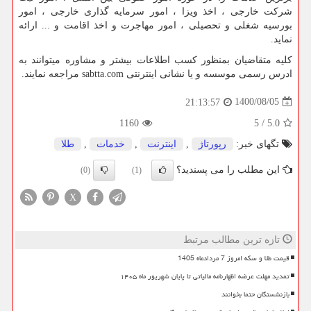
شرکت خارجی ، اخذ ویزا ، امور سرمایه گذاری خارجی ، امور
بورسیه شغلی و تحصیلی ، امور مهاجرت و اخذ اقامت و ... ارائه
نماید.
کلیه متقاضیان بمنظور کسب اطلاعات بیشتر و مشاوره میتوانند به
ادرس رسمی موسسه و یا نشانی اینترنتی
sabtta.com
مراجعه نمایند.
1400/08/05
21:13:57
1160
5
/
5.0
تگهای خبر:
رپورتاژ
,
اینترنت
,
خدمات
,
طلا
این مطلب را می پسندید؟
(0)
(1)
X
تازه ترین مطالب مرتبط
قیمت طلا و سکه امروز 7 مردادماه 1405
تمدید مهلت عرضه اظهارنامه مالیاتی تا پایان شهریور ماه ۱۴۰۵
بازنشستگان حتما بخوانند