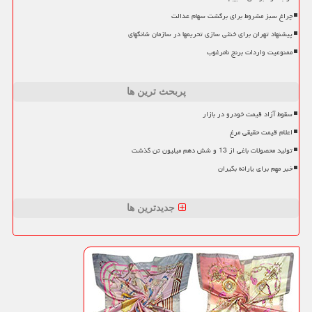
چراغ سبز مشروط برای برگشت سهام عدالت
پیشنهاد تهران برای خنثی سازی تحریمها در سازمان شانگهای
ممنوعیت واردات برنج نامرغوب
پربحث ترین ها
سقوط آزاد قیمت خودرو در بازار
اعلام قیمت حقیقی مرغ
تولید محصولات باغی از 13 و شش دهم میلیون تن گذشت
خبر مهم برای یارانه بگیران
جدیدترین ها