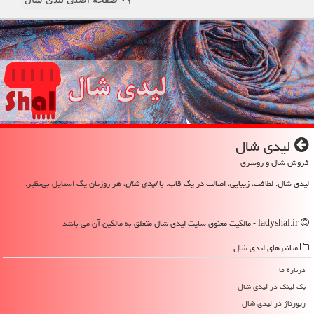
لیدی شال
فروش شال و روسری
لیدی شال: لطافت، زیبایی، اصالت در یک قاب. با
لیدی شال
، هر روزتان یک استایل بی‌نظیر.
ladyshal.ir - مالکیت معنوی سایت لیدی شال متعلق به مالکین آن می باشد
میانبرهای لیدی شال
درباره ما
بک لینک در لیدی شال
رپورتاژ در لیدی شال