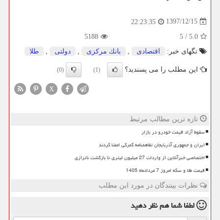
1397/12/15
22:23:35
5188
5
/
5.0
تگهای خبر:
اقتصادی
,
بانك مركزی
,
دولتی
,
طلا
این مطلب را می پسندید؟
(0)
(1)
X
تازه ترین مطالب مرتبط
سقوط آزاد قیمت خودرو در بازار
ایران و جمهوری آذربایجان تفاهمنامه گمرکی امضا کردند
اختصاصی خبرآنلاین از واردات 27 میلیون لیتری تا بازگشت ناترازی
قیمت طلا و سکه امروز 7 مردادماه 1405
نظرات بینندگان در مورد این مطلب
لطفا شما هم
نظر دهید