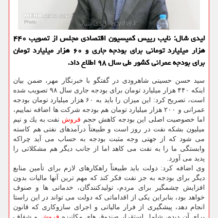
لیدی شال: نایب رییس كمیسیون اقتصادی مجلس از تصویب ۴۴۰
هزار میلیارد تومانی برای بودجه جاری و ۶۰ هزار میلیارد تومان
برای بودجه عمرانی كشور طی سال ۹۸ اطلاع داد.
سید حسن حسینی شاهرودی در گفتگو با خبرنگار مهر، ضمن بیان
اینكه ۴۴۰ هزار میلیارد تومان برای بودجه جاری سال ۹۸ تصویب شده
است، تصریح كرد: این میزان را باید به ۶۰ هزار میلیارد تومان بودجه
عمرانی و ۲۰۰ هزار میلیارد تومان هم بودجه شركت ها اضافه نماییم،
اما خصوصیت اصلی این بودجه كاهش حجم
فروش
نفت به یك و نیم
میلیون بشكه نفت در روز است و طبیعتاً درآمدهای نفتی هم كاسته
می شود كه از جهتی وجه مثبت بودجه به حساب می آید چراكه
وابستگی ما را به نفت می كاهد اما از جانب دیگر هم مشكلاتی را
پدید می آورد.
وی اضافه كرد: دولت باید طبیعتاً راهكارهای لازم برای تأمین منابع
دیگر برای بودجه به جز نفت فكر كند كه مهم ترین آنها مالیات بدون
افزایش چشمگیر برای مردم، تولیدكنندگان، خدماتی ها و صنوف
خواهد بود، بنابراین یكی از اقداماتی كه دولت می تواند در این راستا
انجام دهد، پیشگیری از فرار مالیاتی و اجرای سازوكاری كه قانون
برای آن دیده، شامل استقرار صندوق های مكانیزه
فروش
و شفاف