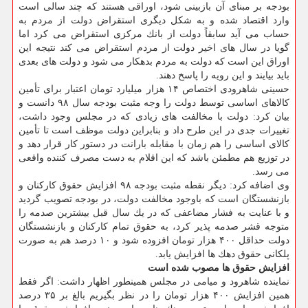
بودجه بر مبنای آن بازبینی شود، اوراقی هستند كه چند سالی است
وارد اقتصاد شده و به شكل دیگری استقراض دولت از مردم به
حساب می آید سابقاً دولت از بانك مركزی استقراض می كرد اما
گویا در سال های اخیر دولت از مردم استقراض می كند نتیجه این
اوراق این است كه دولت به مردم بدهكار می شود و دولت های بعدی
باید بیایند و این رویه را پاسخ دهند.
حسینی شاهرودی اختصاص ۱۴ هزار میلیارد تومان اعتبار برای تأمین
كالاهای اساسی توسط دولت را وجه مثبت بودجه سال ۹۸ دانست و
بیان كرد: دولت با مخالفت های زیادی كه در مجلس وجود داشت،
تغییرات جدی در این طرح داد و بنابراین دولت موظف است تا تأمین
كالای اساسی را هم زمان با مقابله بارانت در دستور كار قرار دهد و
در توزیع هم مطمئن باشد كه این اقلام به دست مصرف كننده واقعی
می رسد.
وی اضافه كرد: دیگر نقطه مثبت بودجه ۹۸ افزایش حقوق كاركنان و
بازنشستگان است كه باوجود مخالفت دولت، در بودجه تصویب گردید
و با عنایت به فشار مضاعفی كه در یك سال قبل بیشترین صدمه را
متوجه قشر صدمه پذیر كرد، به حقوق تمام كاركنان و بازنشستگان
دولت حداقل ۴۰۰ هزار تومان افزوده شود و ۱۰ درصد هم به صورت
پلكانی حقوق دهك ها افزایش یابد.
افزایش حقوق ها مصوب شده است
نماینده شاهرود و میامی در مجلس همینطور اظهار داشت: اگر فقط
همین افزایش ۴۰۰ هزار تومان را در نظر بگیریم بالغ بر ۳۵ درصد