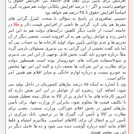
افزایش برای پایین ترین دهك های جامعه نیز، افزایش حقوق را
خواهیم داشت و اگر ۱۰ درصد افزایش پلكانی دولت هم صورت گیرد،
اساساً افزایش حقوق تا ۴۵ درصد هم خواهد بود.
حسینی شاهرودی در پاسخ به سؤالی با مبحث كنترل گرانی های
مفرط هم بیان كرد: گرانی ها ناشی از افزایش قیمت دلار و
طلا
در
جامعه است، از جانب دیگر كاهش درآمدهای دولت هم به این امر
دامن زده و عوامل روانی هم به آن افزوده است، بخشی دیگر از آن
تحریم ها و عدم توانایی تأمین مواد اولیه كارخانه ها به حساب می آید
اما باید گفت بخشی از این گرانی به بی تدبیری مسئولان بازمی گردد
مثلاً درباره خودرو باید گفت بخش قابل توجهی از این امر بی تدبیری
و سوءاستفاده شركت های خودروساز بوده است همینطور دولت
برای نظارت بر این شركت ها ضعف دارد و البته این امر تنها مختص
به خودرو نیست و درباره لوازم خانگی و سایر اقلام هم همین امر
حاكم است.
وی با اشاره به اینكه ۸۵ درصد نیازهای كشورمان در داخل تولید می
شود، اضافه كرد: زنجیره ای از عوامل در این امر نقش دارند كه
امروز كارخانه های ما با انباری پر از كالا به شكل نیمه تعطیل هستند
تا تكلیف قیمت ها معلوم شود، بنابراین از وزارت جهاد برای تأمین
نیازهای كشور در بخش اقلام خوراكی، وزارت صنعت، معدن برای
نظارت بر كالا و تأمین آن، گمرك ها در ترخیص، بانك مركزی در
تأمین ارز و انتقال آن برای كالاهای اساسی، مكانیزم اشتباه و غلط
اقلام مانند آنچه درباره گوشت دیده می شود و ده ها عامل دیگر در
این بین مقصر هستند.