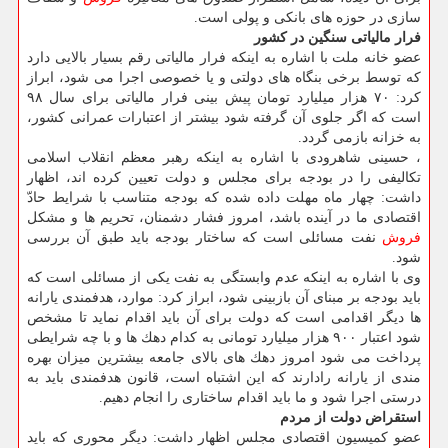
سازی در حوزه های بانكی و پولی است.
فرار مالیاتی سنگین در كشور
عضو خانه ملت با اشاره به اینكه فرار مالیاتی رقم بسیار بالایی دارد
كه توسط برخی بنگاه های دولتی و یا خصوصی اجرا می شود، ابراز
كرد: ۷۰ هزار میلیارد تومان پیش بینی فرار مالیاتی برای سال ۹۸
است كه اگر جلوی آن گرفته شود بیشتر از اعتبارات عمرانی كشور،
به خزانه بازمی گردد.
، حسینی شاهرودی با اشاره به اینكه رهبر معظم انقلاب اسلامی
تكالیفی را در بودجه برای مجلس و دولت تعیین كرده اند، اظهار
داشت: چهار ماه مهلت داده شده كه بودجه متناسب با شرایط حادّ
اقتصادی ما در آینده باشد، امروز فشار دشمنان، تحریم ها و مشكل
فروش
نفت مسائلی است كه ساختار بودجه باید طبق آن بررسی
شود.
وی با اشاره به اینكه عدم وابستگی به نفت یكی از مسائلی است كه
باید بودجه بر مبنای آن بازبینی شود، ابراز كرد: موارد، هدفمندی یارانه
ها دیگر اقدامی است كه دولت برای آن باید اقدام نماید تا مشخص
شود اعتبار ۹۰۰ هزار میلیارد تومانی به كدام دهك ها و با چه شرایطی
پرداخت می شود امروز دهك های بالای جامعه بیشترین میزان بهره
مندی از یارانه رادارند كه این اشتباه است، قانون هدفمندی باید به
درستی اجرا شود و ما باید اقدام ساختاری را انجام دهیم.
استقراض دولت از مردم
عضو كمیسیون اقتصادی مجلس اظهار داشت: دیگر محوری كه باید