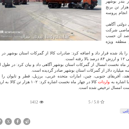
 بندر بوشهر
ی داد و گفت: ظرفیت محموله کشتی یاد شده ۲۷ هزار تن برنج
 درحال انجام پروسه
 دولتی آگاهی
ختصاصی شرکت
منتقل می شود و تا حالا افزون بر ۵۰ درصد آن حسب
منطقه ویژه
را یاد شده قرار داد و اضافه کرد: صادرات کالا از گمرکات استان بوشهر در چ
ست.
ای غیرنفتی در چهار ماه نخست امسال از گمرکات استان بوشهر آگاهی داد و بیان کرد: در طو
د، آفریقای جنوبی، چین، امارات متحده عربی، برزیل، قطر و تایوان را 
 اشاره به
واردات
ه نخست امسال ترخیص شده است.
1412
5
/
5.0
لتی
X