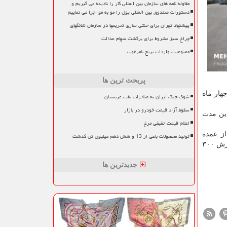
مقاوله نامه های سازمان بین المللی کار را نادیده می گیریم و
دستورات صندوق بین المللی پول را مو به مو اجرا می نماییم
پیشنهاد تهران برای خنثی سازی تحریمها در سازمان شانگهای
چراغ سبز مشروط برای برگشت سهام عدالت
ممنوعیت واردات برنج نامرغوب
پربحث ترین ها
هار ماه
شوک جنگ ایران به صادرات نفت عربستان
سقوط آزاد قیمت خودرو در بازار
ل این مدت
اعلام قیمت حقیقی مرغ
از عمده
تولید محصولات باغی از 13 و شش دهم میلیون تن گذشت
کالا در چهار ماه نخست اشاره کرد: ۱۰۲ هزار تن کالا به ارزش ۳۰۰
جدیدترین ها