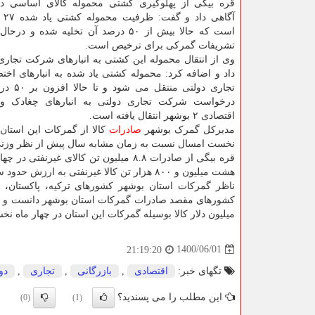
قره بیگی از پهلوگیری کشتی محموله کالای اساسی در
آگاه
است که حالا بیش از ۵۰ درصد آن تخلیه شده و
تشریفات گمرکی برای ترخیص است.
وی از انتقال محموله این کشتی به انبارهای شرکت تجاری
داد و اضافه کرد: محموله کشتی یاد شده به انبارهای ا
تجاری دولتی 
درخواست شرکت تجاری دولتی به انبارهای چغادک و 
اقتصادی ۲ بوشهر انتقال یافته است.
مدیرکل گمرک بوشهر
صادرات
کالا از گمرکات این استان 
نخست امسال نسبت به زمان مشابه سال پیش از نظر وزنی ۱۲ و ارزش ۸۳ درصد بالا رفته ا
قره بیگی از صادرات ۸.۸ میلیون تن کال
هشت میلیون و ۸۰۰ هزار تن کالا غیرنفتی به ارزش حدود سه میلیارد دلار از گمرکات استان بوشهر صادر گردیده است.
ناظر گمرکات استان بوشهر کشورهای ترکیه، پاکستان، هن
کشورهای مقصد صادرات گمرکات استان بوشهر دانست و با
میلیون دلار کالا بوسیله گمرکات این استان در چهار ما
1400/06/01
21:19:20
تگهای خبر:
اقتصادی
,
بازرگانی
,
تجاری
,
دو
این مطلب را می پسندید؟
(0)
(1)