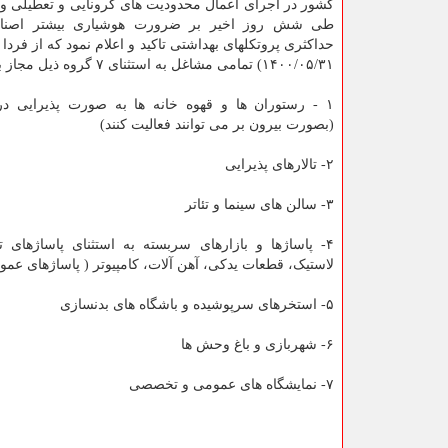
کشور در اجرای اعمال محدودیت های کرونایی و تعطیلی و
طی شش روز اخیر بر ضرورت هوشیاری بیشتر اصنا
حداکثری پروتکلهای بهداشتی تاکید و اعلام نمود که از فردا
۱۴۰۰/۰۵/۳۱) تمامی مشاغل به استثنای ۷ گروه ذیل مجاز به فعالیتند:
۱ - رستوران ها و قهوه خانه ها به صورت پذیرایی د
(بصورت بیرون بر می توانند فعالیت کنند)
۲- تالارهای پذیرایی
۳- سالن های سینما و تئاتر
۴- پاساژها و بازارهای سربسته به استثنای پاساژهای
لاستیک، قطعات یدکی، آهن آلات، کامپیوتر ( پاساژهای عم
۵- استخرهای سرپوشیده و باشگاه های بدنسازی
۶- شهربازی و باغ وحش ها
۷- نمایشگاه های عمومی و تخصصی