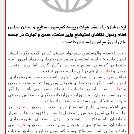
لیدی شال: یك عضو هیات رییسه كمیسیون صنایع و معادن مجلس
اعلام وصول تقاضای استیضاح وزیر صنعت، معدن و تجارت در جلسه
علنی امروز مجلس را محتمل دانست.
حجت الاسلام والمسلمین سیدجواد حسینی كیا در گفت وگو با ایسنا،
اظهار داشت: جلسه استیضاح محمد شریعتمداری بامداد امروز (سه
شنبه) در كمیسیون صنایع و معادن برگزار گردید اما وزیر صنعت،
معدن و
تجارت
باز هم در این جلسه حضور نیافت.
نماینده مردم سنقر در مجلس با مبهم دانست وضعیت شریعتمداری،
اظهار داشت: اگر شریعتمداری همچنان وزیر وزارتخانه صنعت، معدن
و
تجارت
است باید در جلسات استیضاح حضور می یافت اما اگر
مقرر است بعنوان نامزد وزارت وزارتخانه دیگری به مجلس معرفی
شود، باید قبلا از این مسؤولیت استعفا داده باشد.
وی اعلام وصول طرح استیضاح وزیر صنعت، معدن و
تجارت
در
جلسه علنی امروز مجلس را محتمل دانست و افزود: به علت اصرار
متقاضیان استیضاح و نامشخص بودن استعفای شریعتمداری،
متقاضیان استیضاح، وی را همچنان وزیر صنعت، معدن و
تجارت
می
دانند بنابراین نامه استیضاح توسط كمیسیون صنایع و معادن به هیات