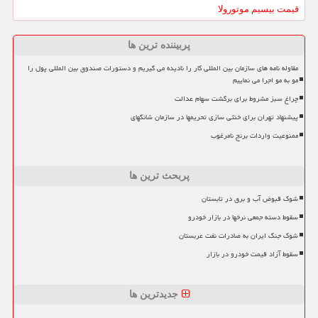
قیمت بیسیم موتورولا
پربیننده ترین ها
مقاوله نامه های سازمان بین المللی کار را نادیده می گیریم و دستورات صندوق بین المللی پول را
مو به مو اجرا می نماییم
چراغ سبز مشروط برای برگشت سهام عدالت
پیشنهاد تهران برای خنثی سازی تحریمها در سازمان شانگهای
ممنوعیت واردات برنج نامرغوب
پربحث ترین ها
شوک قبوض آب و برق در تابستان
سقوط دسته جمعی نرخها در بازار خودرو
شوک جنگ ایران به صادرات نفت عربستان
سقوط آزاد قیمت خودرو در بازار
جدیدترین ها