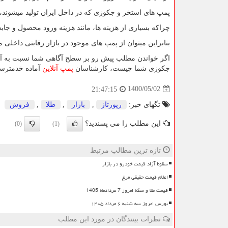
پمپ های استخر و جکوزی که در داخل ایران تولید میشوند، 
چراکه بسیاری از هزینه ها، مانند هزینه ورود محصول و جاب
بنابراین میتوان از پمپ های موجود در بازار رقابتی داخلی م
اگر خواندن مطلب پیش رو بر سطح آگاهی شما نسبت به آنچه
جکوزی شما چیست، کارشناسان
پمپ آنلاین
آماده خدمترسا
1400/05/02
21:47:15
تگهای خبر:
رپورتاژ
,
بازار
,
طلا
,
فروش
این مطلب را می پسندید؟
(0)
(1)
تازه ترین مطالب مرتبط
سقوط آزاد قیمت خودرو در بازار
اعلام قیمت حقیقی مرغ
قیمت طلا و سکه امروز 7 مردادماه 1405
بورس امروز سه شنبه ۶ مرداد ۱۴۰۵
نظرات بینندگان در مورد این مطلب