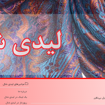
میانبرهای لیدی شال
درباره ما
بک لینک در لیدی شال
ل بی‌نظیر.
رپورتاژ در لیدی شال