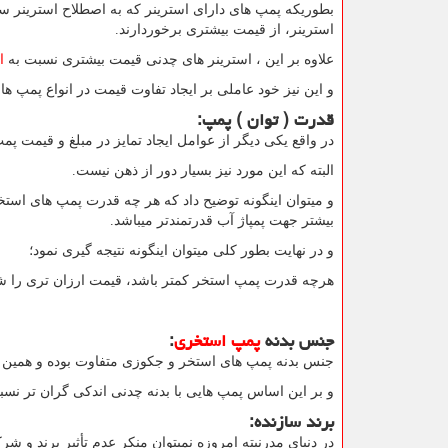
بطوریکه پمپ های دارای استرینر که به اصطلاح استرینر س
استرینر، از قیمت بیشتری برخوردارند.
علاوه بر این ، استرینر های چدنی قیمت بیشتری نسبت به
ا
و این نیز خود عاملی بر ایجاد تفاوت قیمت در انواع پمپ
قدرت ( توان ) پمپ:
در واقع یکی دیگر از عوامل ایجاد تمایز در مبلغ و قیمت پم
البته که این مورد نیز بسیار دور از ذهن نیست.
و میتوان اینگونه توضیح داد که هر چه قدرت پمپ های استخر
بیشتر جهت پمپاژ آب قدرتمندتر میباشد.
و در نهایت بطور کلی میتوان اینگونه نتیجه گیری نمود؛
هرچه قدرت پمپ استخر کمتر باشد، قیمت ارزان تری را شا
جنس بدنه
پمپ استخری
:
جنس بدنه پمپ های استخر و جکوزی متفاوت بوده و همین تف
و بر این اساس پمپ هایی با بدنه چدنی اندکی گران تر ن
برند سازنده:
در دنیای مدرنیته امروزه نمیتوان منکر عدم تأثیر برند