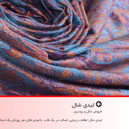
لیدی شال
فروش شال و روسری
لیدی شال: لطافت، زیبایی، اصالت در یک قاب. با
لیدی شال
، هر روزتان یک استای