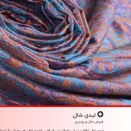
لیدی شال
فروش شال و روسری
لیدی شال: لطافت، زیبایی، اصالت در یک قاب. با
لیدی شال
، هر روزتان یک استای