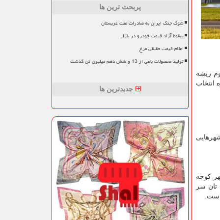
پربحث ترین ها
شوک جنگ ایران به صادرات نفت عربستان
سقوط آزاد قیمت خودرو در بازار
اعلام قیمت حقیقی مرغ
تولید محصولات باغی از 13 و شش دهم میلیون تن گذشت
وم ریشه
 انتخاب
جدیدترین ها
 شهرهایی
 کوچه
 تان سر
است.