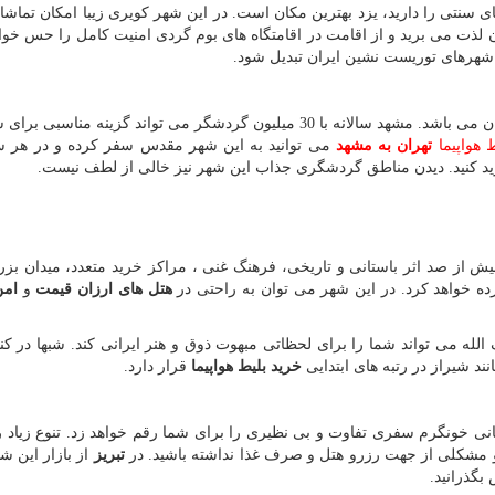
ی سنتی را دارید، یزد بهترین مکان است. در این شهر کویری زیبا امکان تماشای
ان لذت می برید و از اقامت در اقامتگاه های بوم گردی امنیت کامل را حس خواه
 شهرهای توریست نشین ایران تبدیل شود.
مشهد یکی از برترین و پربازدیدترین مقاصد گردشگری ایران می باشد. مشهد سالانه با 30 میلیون گردشگر می تواند گزینه 
 هواپیما
تهران به مشهد
می توانید به این شهر مقدس سفر کرده و در هر س
رید کنید. دیدن مناطق گردشگری جذاب این شهر نیز خالی از لطف نیست.
بیش از صد اثر باستانی و تاریخی، فرهنگ غنی ، مراکز خرید متعدد، میدان ب
 خواهد کرد. در این شهر می توان به راحتی در
هتل های ارزان قیمت
و
امن
له می تواند شما را برای لحظاتی مبهوت ذوق و هنر ایرانی کند. شبها در کنار
نند شیراز در رتبه های ابتدایی
خرید بلیط هواپیما
قرار دارد.
نی خونگرم سفری تفاوت و بی نظیری را برای شما رقم خواهد زد. تنوع زیاد 
د و مشکلی از جهت رزرو هتل و صرف غذا نداشته باشید. در
تبریز
از بازار این شه
بگذرانید.