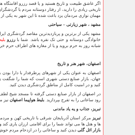
اگر عاشق طبیعت و تاریخ هستید و یا قصد رزرو اقامتگاه ها
تاریخی زیادی را دارید، از رفتار دوستانه مردم با گردشگر
مهمان نوازی مردمان یزد باعث شده تا این شهر به یکی از
مشهد ، شهر زیارتی – سیاحتی
خانوادگی دوستانه و حتی تک نفره باشد. شما با
رزرو
بلیط
شبانه روز به حرم بروید و یا از مغازه های اطراف حرم خ
اصفهان، شهر هنر و تاریخ
اصفهان به عنوان یکی از شهرهای پرطرفدار با دارا بودن 
جهان، بازار صنایع دستی شهری است که شما را شگفت زده
کنید و در امنیت کامل از مناطق گردشگری دیدن کنید.
در اصفهان از بازار صنایع دستی گرفته تا مسجد شیخ لطف ال
رود ساعاتی را به تفرج بپردازید.
بلیط هواپیما اصفهان
نیز ما
تبریز، جذاب و یه یاد ماندنی
تبریز
مرکز استان آذربایجان شرقی با تاریخی کهن و مردما
ها و هتل ها می تواند شما را برای اقامتی ارزان یاری کن
بازار ائل گلی
دیدن کنید و ساعاتی را در ازدحام مردم خوش 