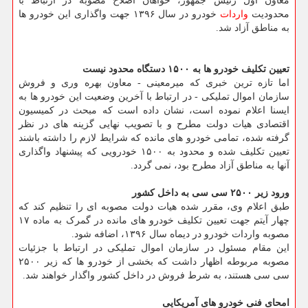
معاون اول رئیس جمهور، خواهان اصلاح مصوبه در ارتباط با
محدودیت
واردات
خودرو در سال ۱۳۹۶ جهت واگذاری این خودرو ها
به مناطق آزاد شد.
تعیین تکلیف خودرو ها به ۱۵۰۰ دستگاه محدود نیست
اما تازه ترین خبری که میرمعینی - معاون بهره وری و فروش
سازمان اموال تملیکی - در ارتباط با آخرین وضعیت این خودرو ها به
ایسنا اعلام نموده است، نشان داده است که مبحث در کمیسیون
اقتصادی هیات دولت مطرح و با تصویب نهایی گزینه های در نظر
گرفته شده، تمامی خودرو های مانده که شرایط لازم را داشته باشند
تعیین تکلیف شده و محدود به ۱۵۰۰ خودرویی که پیشنهاد واگذاری
آنها به مناطق آزاد مطرح بود، نمی گردد.
ورود زیر ۲۵۰۰ سی سی به داخل کشور
طبق اعلام وی، مقرر شده هیات دولت مصوبه ای را تنظیم کند که
چهار آیتم جهت تعیین تکلیف خودرو های مانده در گمرک به ماده ۱۷
مصوبه واردات خودرو در دیماه سال ۱۳۹۶، اضافه شود.
این مقام مسئول در سازمان اموال تملیکی در ارتباط با جزئیات
مصوبه مربوطه اظهار داشت که بخشی از خودرو ها که زیر ۲۵۰۰
سی سی هستند، به شرط فروش در داخل کشور واگذار خواهند شد.
امحای فنی خودرو های آمریکایی