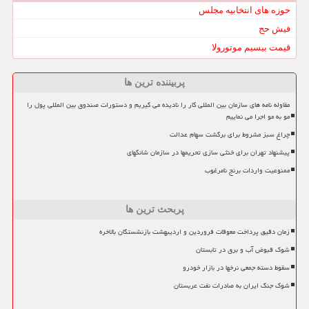
حوزه های انتخابیه مجلس
فیش حج
قیمت بیسیم موتورولا
پربیننده ترین ها
مقاوله نامه های سازمان بین المللی کار را نادیده می گیریم و دستورات صندوق بین المللی پول را
مو به مو اجرا می نماییم
چراغ سبز مشروط برای برگشت سهام عدالت
پیشنهاد تهران برای خنثی سازی تحریمها در سازمان شانگهای
ممنوعیت واردات برنج نامرغوب
پربحث ترین ها
زمان دقیق پرداخت معوقات فروردین و اردیبهشت بازنشستگان بالاخره
شوک قبوض آب و برق در تابستان
سقوط دسته جمعی نرخها در بازار خودرو
شوک جنگ ایران به صادرات نفت عربستان