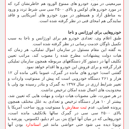
میرمعینی در مورد خودرو های ممنوع الورود هم خاطرنشان کرد که
در مورد خودرو های لوکس و بالای ۲۵۰۰ سی سی شرط تردد و ورود
به مناطق آزاد و همینطور در مورد خودرو های آمریکایی و فاقد
نمایندگی هم امحای فنی در نظر گرفته شده است.
خودروهایی برای اورژانس و ناجا
طبق اعلام وی، تعدادی خودرو هم برای اورژانس و ناجا به سبب
تکمیل ناوگان خدمت رسانی در نظر گرفته شده است.
به گفته این مقام مسئول در سازمان اموال تملیکی، هر زمان که
هیات دولت پیشنهادات مطرح شده را مصوب کند، مراتب تعیین
تکلیف آنها در دستور کار دستگاههای مربوطه همچون سازمان تملیکی
قرار گرفته و برای فروش این خودرو ها اقدام خواهد نمود.
گفتنی است؛ خودرو های مانده در گمرک، عموما باقی مانده آن ۱۲
هزار و ۲۶۱ دستگاه خودرویی است که پیش از ممنوعیت واردات و
تغییر شرایط ارزی در سال ۱۳۹۷ به گمرک و بنادر رسیده بود ولی با
محدودیت های اعمال شده امکان ترخیص نداشت.
در هر صورت، طی مصوبات هیات دولت و مهلت هایی که تعیین شد،
بیشتر از ۱۰ هزار دستگاه ترخیص و تعدادی به علل مختلف همچون
پرونده قضایی، عدم
ثبت سفارش
یا ممنوعیت ورود ساخت آمریکا یا
بالای ۲۵۰۰ سی سی در گمرک سالها بلاتکلیف مانده است،
خودروهایی که در میان آنها انواع بنز، بی ام دبلیو، لکسوس، پورشه یا
تویوتا دیده می شود حتی حواشی مانند غیر
استاندارد
بودن آنها