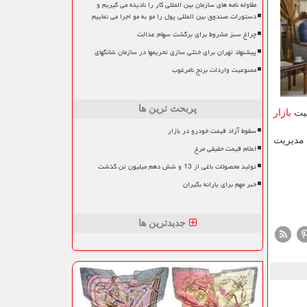
مقاوله نامه های سازمان بین المللی کار را نادیده می گیریم و
دستورات صندوق بین المللی پول را مو به مو اجرا می نماییم
چراغ سبز مشروط برای برگشت سهام عدالت
پیشنهاد تهران برای خنثی سازی تحریمها در سازمان شانگهای
ممنوعیت واردات برنج نامرغوب
پربحث ترین ها
بیت
بازار
سقوط آزاد قیمت خودرو در بازار
 مدیریت
اعلام قیمت حقیقی مرغ
تولید محصولات باغی از 13 و شش دهم میلیون تن گذشت
خبر مهم برای یارانه بگیران
جدیدترین ها