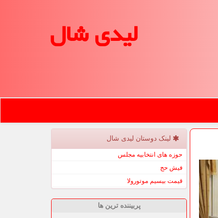
لیدی شال
لینک دوستان لیدی شال
حوزه های انتخابیه مجلس
فیش حج
قیمت بیسیم موتورولا
پربیننده ترین ها