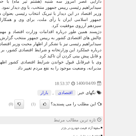
دارایی عصر امروز سه شنبه (هشتم تیر ماه) با حض
سیدابراهیم رئیسی رییس جمهور منتخب، با وی دیدار نمود.
وزیر اقتصاد در این دیدار با تبریک انتخاب رئیسی بعنوان
جمهور اسلامی ایران با رأی ملت، برای وی و همکار
سیزدهم آرزوی موفقیت کرد.
دژپسند همین طور درباره اقدامات وزارت اقتصاد و مهم
چالش های اقتصادی کشور به رییس جمهور منتخب گزارش د
سیدابراهیم رئیسی نیز با تشکر از اظهار محبت وزیر اقتصا
درباره عملکرد این وزارتخانه و شرایط اقتصادی کشور، بر
و قابل پیش بینی کردن آن تاکید کرد.
وی با غیرقابل قبول خواندن شرایط اقتصادی کشور اظها
مدبرانه، وضعیت موجود را به نفع مردم تغییر داد.
1400/04/09
18:53:37
تگهای خبر:
اقتصادی
,
بازار
این مطلب را می پسندید؟
(0)
(1)
تازه ترین مطالب مرتبط
سقوط آزاد قیمت خودرو در بازار
اعلام قیمت حقیقی مرغ