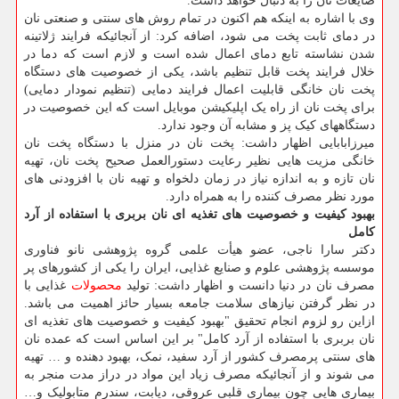
ضایعات نان را به دنبال خواهد داشت.
وی با اشاره به اینکه هم اکنون در تمام روش های سنتی و صنعتی نان
در دمای ثابت پخت می شود، اضافه کرد: از آنجائیکه فرایند ژلاتینه
شدن نشاسته تابع دمای اعمال شده است و لازم است که دما در
خلال فرایند پخت قابل تنظیم باشد، یکی از خصوصیت های دستگاه
پخت نان خانگی قابلیت اعمال فرایند دمایی (تنظیم نمودار دمایی)
برای پخت نان از راه یک اپلیکیشن موبایل است که این خصوصیت در
دستگاههای کیک پز و مشابه آن وجود ندارد.
میرزابابایی اظهار داشت: پخت نان در منزل با دستگاه پخت نان
خانگی مزیت هایی نظیر رعایت دستورالعمل صحیح پخت نان، تهیه
نان تازه و به اندازه نیاز در زمان دلخواه و تهیه نان با افزودنی های
مورد نظر مصرف کننده را به همراه دارد.
بهبود کیفیت و خصوصیت های تغذیه ‏ای نان بربری با استفاده از آرد
کامل
دکتر سارا ناجی، عضو هیأت علمی گروه پژوهشی نانو فناوری
موسسه پژوهشی علوم و صنایع غذایی، ایران را یکی از کشورهای پر
مصرف نان در دنیا دانست و اظهار داشت: تولید
محصولات
غذایی با
در نظر گرفتن نیازهای سلامت جامعه بسیار حائز اهمیت می باشد.
ازاین رو لزوم انجام تحقیق "بهبود کیفیت و خصوصیت های تغذیه ‏ای
نان بربری با استفاده از آرد کامل" بر این اساس است که عمده نان
های سنتی پرمصرف کشور از آرد سفید، نمک، بهبود دهنده و … تهیه
می شوند و از آنجائیکه مصرف زیاد این مواد در دراز مدت منجر به
بیماری هایی چون بیماری قلبی عروقی، دیابت، سندرم متابولیک و…