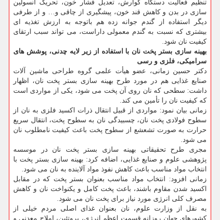
تنظیم فعالیت دستگاه گوارش، تعدیل فشار خون، تحریک انسولین
سازی در بدن و کاهش قند خون، پیشگیری از چاقی و… و از طرفی
دیگر استفاده از گندم جوانه زده هم باتوجه به ارزش تغذیه ای
بیشتری که نسبت به گندم معمولی داراست، می تواند سبب ارتقای
کیفیت نان شود.
بهینه سازی بستر پخت نان با استفاده از زیر لایه چدنی، پوشش های
سرامیکی، فلزی و رسی
دکتر حسین زمانی، عضو هیأت علمی گروه طراحی ماشین آلات
صنایع غذایی هم در مورد طرح بهینه سازی بستر پخت نان، اظهار
داشت: سطحی که نان روی آن پخت می شود، یکی از مواردی است
که کیفیت نان را تأمین می کند.
زمانی بیان نمود: مواردی از قبیل انتقال ذرات اکسید فلزی به نان از
سطوح فولادی پخت نان، چسبیدگی نان به سطوح پخت، انتقال سریع
حرارت به صورت تشعشع از سطوح پخت باعث کیفیت نامطلوب نان
می شود.
مجری طرح تحقیقاتی بهینه سازی بستر پخت نان در موسسه
پژوهشی علوم و صنایع غذایی، اضافه کرد: بهینه سازی بستر پخت با
انتخاب مواد مناسب باعث کاهش نفوذ مواد آلاینده به نان می شود.
زمانی افزود: انتخاب مواد مناسب بعنوان بستر پخت که در مقابل
اکسید شدن مقاوم باشند، باعث پخت کامل و یکنواخت نان و کاهش
مصرف کلی انرژی مورد نیاز برای پخت نان می شود.
به نقل از وزارت علوم، نان بعنوان غذای اصلی مردم خیلی از
کشورهای جهان روزانه قسمت اعظم انرژی، پروتئین، املاح معدنی و