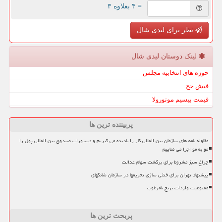
= ۴ بعلاوه ۳
نظر برای لیدی شال
لینک دوستان لیدی شال
حوزه های انتخابیه مجلس
فیش حج
قیمت بیسیم موتورولا
پربیننده ترین ها
مقاوله نامه های سازمان بین المللی کار را نادیده می گیریم و دستورات صندوق بین المللی پول را
مو به مو اجرا می نماییم
چراغ سبز مشروط برای برگشت سهام عدالت
پیشنهاد تهران برای خنثی سازی تحریمها در سازمان شانگهای
ممنوعیت واردات برنج نامرغوب
پربحث ترین ها