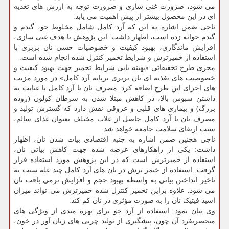
می شود، ضرورت غنی سازی و ضرورت توجه به ارزش های تغذیه
ای در این محصول بیشتر از پیش اهمیت می یابد.
ناجی ضمن اشاره به این که آرد کامل شامل مخلوط جو، گندم و
گندم جوانه زده است، اظهار داشت: این پژوهش با هدف غنی سازی،
افزایش ماندگاری، بهبود کیفیت و خصوصیات حسی نان بربری با
استفاده از خمیرترش و شرایط تخمیر کنترل شده انجام شده است.
مجری طرح تحقیقاتی «بهینه یابی شرایط تخمیر جهت بهبود کیفیت و
خصوصیت های تغذیه ‏ای نان بربری برپایه آرد کامل» در مورد مزیت
های اجرای این طرح اضافه کرد: مصرف نان با آرد کامل با عنایت به
داشتن سبوس بالا، در کاهش مبتلا شدن به سرطان کولون (روده
بزرگ) و بیماری های قلبی و عروقی نقش دارد که گسترش تولید و
مصرف نان با آرد کامل حاصل از غلات مختلف بعنوان غذای سالم،
سبب ارتقای سلامت جامعه خواهد شد.
ناجی هچنین ضمن اشاره به جنبه اقتصادی بیات شدن نان، اظهار
داشت: یکی از راهکارهای عرضه شده جهت کاهش بیاتی نان،
استفاده از خمیرترش است که در این پژوهش مورد استفاده قرار
گرفت. استفاده از خیمر ترش در نان های آرد کامل چند غله سبب به
تاخیر انداختن بیاتی به واسطه بهبود حجم و افزایش نرمی بافت نان
می شود. علاوه براین تخمیر کنترل شده خمیرترش می تواند میزان
اسید فیتیک نان را به صورت مؤثری در نان کم کند.
وی بیان نمود: استفاده از آرد جو برای بهره مندی از ویژگی‏ های
منحصربفرد آن چون، پیشگیری از تولید چربی ‏های زیان ‏آور در خون،