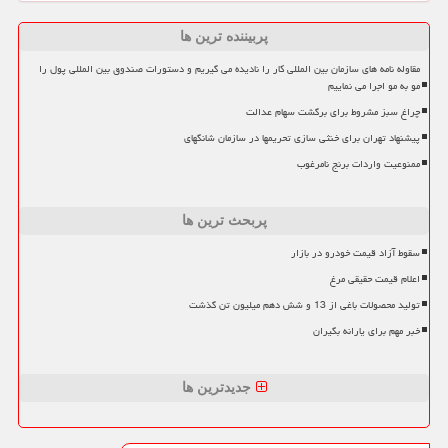
پربیننده ترین ها
مقاوله نامه های سازمان بین المللی کار را نادیده می گیریم و دستورات صندوق بین المللی پول را
مو به مو اجرا می نماییم
چراغ سبز مشروط برای برگشت سهام عدالت
پیشنهاد تهران برای خنثی سازی تحریمها در سازمان شانگهای
ممنوعیت واردات برنج نامرغوب
پربحث ترین ها
سقوط آزاد قیمت خودرو در بازار
اعلام قیمت حقیقی مرغ
تولید محصولات باغی از 13 و شش دهم میلیون تن گذشت
خبر مهم برای یارانه بگیران
جدیدترین ها