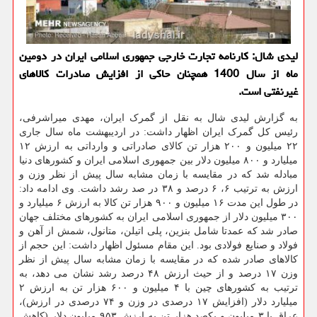
لیدی شال: کارنامه تجارت خارجی جمهوری اسلامی ایران در دومین
ماه از سال 1400 همچنان حاکی از افزایش صادرات کالاهای
غیرنفتی است.
به گزارش لیدی شال به نقل از گمرک ایران، مهدی میراشرفی،
رئیس کل گمرک ایران اظهار داشت: در اردیبهشت ماه سال جاری
۲۲ میلیون و ۲۰۰ هزار تن کالای صادراتی و وارداتی به ارزش ۱۲
میلیارد و ۸۰۰ میلیون دلار بین جمهوری اسلامی ایران و کشورهای دنیا
مبادله شد که در مقایسه با زمان مشابه سال پیش از نظر وزن و
ارزش به ترتیب ۶، ۶ درصد و ۳۸ در صد رشد داشت. وی ادامه داد:
در طول این مدت ۱۶ میلیون و ۹۰۰ هزار تن کالا به ارزش ۶ میلیارد و
۳۰۰ میلیون دلار از جمهوری اسلامی ایران به کشورهای مختلف جهان
صادر شد که عمدتا شامل بنزین، پلی اتیلن، متانول، شمش از آهن و
فولاد و صنایع فولادی بود. این مقام مسئول اظهار داشت: این حجم از
کالاهای صادر شده که در مقایسه با زمان مشابه سال پیش از نظر
وزن ۱۷ درصد و از حیث ارزش ۴۸ درصد رشد نشان می دهد، به
ترتیب به کشورهای چین با ۴ میلیون و ۶۰۰ هزار تن به ارزش ۲
میلیارد دلار (افزایش ۱۷ درصدی در وزن و ۷۴ درصدی در ارزش)،
عراق با ۳ میلیون و یکصد هزار تن به ارزش ۹۵۳ میلیون دلار (کاهش