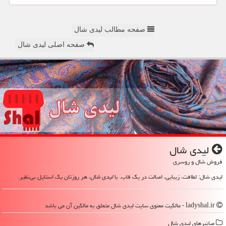
صفحه مطالب لیدی شال
صفحه اصلی لیدی شال
لیدی شال
فروش شال و روسری
لیدی شال: لطافت، زیبایی، اصالت در یک قاب. با
لیدی شال
، هر روزتان یک استایل بی‌نظیر.
ladyshal.ir - مالکیت معنوی سایت لیدی شال متعلق به مالکین آن می باشد
میانبرهای لیدی شال