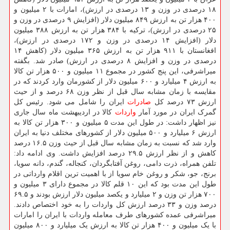
۱۸ درصدی در وزن و ۱۳ درصدی در ارزش)، امارات با ۲ میلیون و
۴۰۰ هزار تن به ارزش ۸۴۹ میلیون دلار (افزایش ۹ درصدی در وزن و
۲۵ درصدی در ارزش)، ترکیه با ۳۸۴ هزار تن به ارزش ۳۸۸ میلیون
دلار (افزایش ۱۴ درصدی در وزن و ۱۷۲ درصدی در ارزش)،
افغانستان با ۹۱۱ هزار تن به ارزش ۳۶۵ میلیون دلار (کاهش ۱۴
درصدی در وزن و افزایش ۸ درصدی در ارزش) صادر شد. بگفته
میراشرفی، این پنج کشور در مجموع ۱۱ میلیون و ۵۰۰ هزار تن کالا
به ارزش ۴ میلیارد و ۶۰۰ میلیون دلار از کشورمان وارد کردند که در
مقایسه با زمان مشابه سال قبل از نظر وزن ۶۸ درصد و از حیث
ارزش ۷۳ درصد کل
صادرات
ایران را شامل می شود. رئیس کل
گمرک ایران در مورد آمار
واردات
کالا در اردیبهشت ماه سال جاری
نیز اظهار داشت: در طول این مدت ۵ میلیون و ۳۰۰ هزار تن کالا به
ارزش ۶ میلیارد و ۵۰۰ میلیون دلار از کشورهای مختلف دنیا به ایران
وارد شد که نسبت به زمان مشابه سال قبل از حیث وزن ۱۶.۵ درصد
کاهش و از نظر ارزش ۲۹.۵ درصد افزایش داشت. وی ادامه داد:
تلفن همراه، ذرت دامی، روغن آفتابگردان، کنجاله، گندم، دانه سویا،
برنج، جو، شکر و روغن خام سویا از با اهمیت ترین اقلام وارداتی در
طول این مدت بود که این ۱۰ قلم کالا در مجموع دارای ۳ میلیون و
۷۰۰ هزار تن وزن و ۲ میلیارد و یکصد میلیون دلار ارزش بودند و ۶۹.۵
درصد وزن و ۳۳ درصد ارزش کل واردات را به خود اختصاص دادند.
میراشرفی عمده کشورهای طرف معامله واردات با ایران را امارات
با یک میلیون و ۴۰۰ هزار تن کالا به ارزش یک میلیارد و ۸۰۰ میلیون