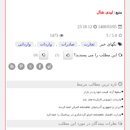
منبع:
لیدی شال
1400/03/05
23:18:12
1473
5
/
5.0
تگهای خبر:
تجارت
,
صادرات
,
واردات
,
وارداتی
این مطلب را می پسندید؟
(0)
(1)
X
تازه ترین مطالب مرتبط
سقوط آزاد قیمت خودرو در بازار
واردات اتوبوس کارکرده مجاز شد
ایران و جمهوری آذربایجان تفاهمنامه گمرکی امضا کردند
وزارت اقتصاد تفاهمنامه احیای گردشگری در پساجنگ را امضا کرد
نظرات بینندگان در مورد این مطلب