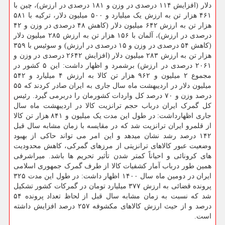
دلار (افزایش ۱۱۴ درصدی در وزن و ۱۸۱ درصدی در ارزش)، چین با
۴۶۱ هزار تن به ارزش یک میلیارد و ۵۰۰ میلیون دلار، ترکیه با ۵۸۱
هزار تن به ارزش ۶۴۲ میلیون دلار (کاهش ۴۸ درصدی در وزن و ۴۲
درصدی در ارزش)، آلمان با ۱۵۶ هزار تن به ارزش ۲۸۵ میلیون دلار
(کاهش ۵۴ درصدی در وزن و ۱۵ درصدی در ارزش) و سوئیس با ۳۵۹
هزار تن به ارزش ۲۸۳ میلیون دلار (افزایش ۲۶۴۲ درصدی در وزن و
۲۰۶۱ درصدی در ارزش) برشمرد و اظهار داشت: این ۵ کشور در
مجموع ۲ میلیون و ۹۶۲ هزار تن کالا به ارزش ۴ میلیارد و ۵۴۲
میلیون دلار در اردیبهشت ماه سال جاری به ایران صادر کردند که ۵۵
درصد وزن و ۷۰ درصد کل واردات کشورمان را دربرمی گیرد. رئیس
کل گمرک ایران درباب حجم ترانزیت کالا در اردیبهشت ماه سال
جاری اظهارداشت: در طول این مدت یک میلیون و ۸۴۱ هزار تن کالا
از قلمرو ایران ترانزیت شد که در مقایسه با زمان مشابه سال قبل
۱۴۲ درصد رشد نشان میدهد و این امر می تواند حاکی از بهبود
وضعیت عبور کالاهای ترانزیتی از مرزهای گمرکی، کاهش محدودیت
های کرونائی و احیاناً کمتر شدن تأثیر تحریم ها باشد. میراشرفی
همین طور درباب آمار کشفیات کالا از طرف گمرک جمهوری اسلامی
ایران در دومین ماه سال ۱۴۰۰ اظهار داشت: در طول این مدت ۳۲۵
پرونده قضائی به ارزش ۳۷۷ میلیارد تومان در گمرکات کشور تشکیل
شد که نسبت به زمان مشابه سال قبل از لحاظ تعداد پرونده ۵۴
درصد و از حیث ارزش کالاهای مکشوفه ۲۵۷ درصد افزایش داشته
است.