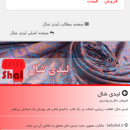
فروش
قیمت
صفحه مطالب لیدی شال
صفحه اصلی لیدی شال
لیدی شال
فروش شال و روسری
لیدی شال: لطافت، زیبایی، اصالت در یک قاب. با
لیدی شال
، هر روزتان یک استایل بی‌نظیر.
ladyshal.ir - مالکیت معنوی سایت لیدی شال متعلق به مالکین آن می باشد