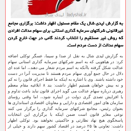
به گزارش لیدی شال یک مقام مسئول اظهار داشت: برگزاری مجامع
غیرقانونی شرکتهای سرمایه گذاری استانی برای سهام عدالت افرادی
که روش غیر مستقیم را انتخاب کردند گامی در جهت خارج کردن
سهام عدالت از دست مردم است.
به گزارش لیدی شال به نقل از صدا و سیما، عسگر توکلی اضافه
کرد: در هیاهویی که به اسم شرکتهای سرمایه گذاری استانی سهام
عدالت شکل گرفته باآنکه به اسم مردم شعار می دهند،، اما عده ای
دلال در حال جمع آوری سهام مردم هستند تا مدیریت آنرا در دست
خود داشته باشند. وی با اشاره به اینکه ما فقط اجرای قانون را نه کم
و نه بیش خواهان هستیم اظهار داشت: بند ۸ ابلاغیه مقام معظم
رهبری درباره سهام عدالت می گوید اجرای قانون نباید باعث تداوم و
یا افزایش تصدی گری دولت در اینباره شود،، اما وقتی رؤسای
سازمان های امور اقتصادی و دارایی و معاونان اقتصادی استانداری ها
بعنوان رئیس، مجامع شرکتهای سرمایه گذاری را برگزار می کنند
نوعی مغایر قانون است ضمن اینکه با برگزاری این انتخابات
پاسخگوی هیچ نهاد نظارتی و حاکمیتی نخواهند بود. توکلی اظهار
داشت: تعاونی ها ۲۵ درصد در اقتصاد کشور سهم دارند و خیلی از