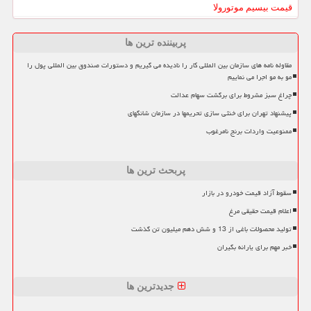
قیمت بیسیم موتورولا
پربیننده ترین ها
مقاوله نامه های سازمان بین المللی کار را نادیده می گیریم و دستورات صندوق بین المللی پول را
مو به مو اجرا می نماییم
چراغ سبز مشروط برای برگشت سهام عدالت
پیشنهاد تهران برای خنثی سازی تحریمها در سازمان شانگهای
ممنوعیت واردات برنج نامرغوب
پربحث ترین ها
سقوط آزاد قیمت خودرو در بازار
اعلام قیمت حقیقی مرغ
تولید محصولات باغی از 13 و شش دهم میلیون تن گذشت
خبر مهم برای یارانه بگیران
جدیدترین ها