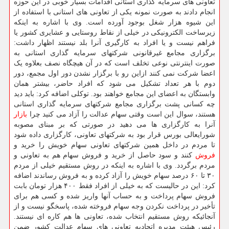
تعاونی های سرمایه گذاری استانی اقدامات بسیار خوبی در این حوزه
انجام دادند به صورت نمونه یکی از تعاونی های استانی با استفاده از
این شیوه هزار شغل بوجود آورده است. وی با اشاره به اینکه
زیرساخت الکترونیکی در خیلی از نقاط روستایی و عشایری کشور یا
فراهم نیست و یا افراد به کارگیری آنرا بلد نیستند اظهار داشت:
برگزاری مجامع غیرقانونی شرکتهای سرمایه گذاری استانی به
صورت اینترنتی نوعی تخلف است که در آن هیچگاه نصف بعلاوه یک
اعضا شرکت نمی کنند ازاین رو با برگزار نشدن دور اول مجمع، دور
دوم با هر تعداد تشکیل می شود که افراد حاضر، بیشتر همان
وابستگان به اعضای این مجامع خواهند بود. توکلی اضافه کرد: باید دید
چه کسانی پشت برگزاری مجامع شرکتهای سرمایه گذاری استانی
هستند، سوال این است وقتی سهام عدالت را آزاد می کنید چرا
بازار
آنرا به کارگزاری ها می دهید در صورتی که بر مبنای مصوبه
شورایعالی بورس قرار بود به شرکتهای تعاونی، کارگزاری داده شود
تا مردم در داخل همین شرکتهای تعاونی سهام خویش را خرید و
فروش
کنند و سود حاصل از خرید و فروش سهام هم به تعاونی و
مردم برگردد. وی با اشاره به اینکه در روش مستقیم خیلی از مردم
۳۰ تا ۶۰ درصد سهام خویش را آزاد کرده و به فروش رساندند اضافه
کرد: این در حالیست که به خیلی از افراد فقط ۴۰۰ هزار تومان بابت
فروش سهام پرداخت و به حساب آنها واریز شده و کسی هم برای
تأخیر در پرداخت نکردن وجه سهام فروخته شده، پاسخگو نیست و از
آنجائیکه روش مستقیم انتخاب شده، تعاونی ها هم کاره ای نیستند.
رئیس هیئت مدیره اتحادیه تعاونی های سهام عدالت کشور ضمن