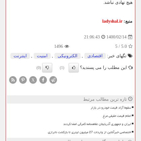
هیچ نهادی نباشد.
منبع:
ladyshal.ir
1400/02/14
21:06:43
1496
5
/
5.0
تگهای خبر:
اقتصادی
,
الكترونیكی
,
امنیت
,
اینترنت
این مطلب را می پسندید؟
(0)
(1)
X
تازه ترین مطالب مرتبط
سقوط آزاد قیمت خودرو در بازار
اعلام قیمت حقیقی مرغ
ایران و جمهوری آذربایجان تفاهمنامه گمرکی امضا کردند
اختصاصی خبرآنلاین از واردات 27 میلیون لیتری تا بازگشت ناترازی