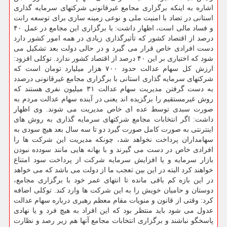
اشاره به اینکه برگزاری مجامع غیرقانونی شرکتهای سرمایه گذاری
استانی در تضاد با امنیت ملی و نوعی زمینه سازی برای توسعه رانت
و فساد مالی است، اظهار داشت: با برگزاری این مجامع در عمل ۴۰
درصد از اقتصاد کشور که تأثیرگذاری زیادی در همه امور کشور دارد
دست افرادی خاص قرار می گیرد و در حالی دولت بعد تشکیل می
شود که اختیاری بر این ۴۰ درصد از اقتصاد کشور ندارد. توکلی افزود:
ارزش کل سهام عدالت حدود ۷۰۰ هزار میلیارد تومان است که
شرکتهای سرمایه گذاری استانی با برگزاری مجامع غیرقانونی درصدد
به دست گرفتن مدیریت سهام عدالت ۳۱ میلیون نفری هستند که
روش غیرمستقیم را برگزیده اند یعنی در آینده سهام عدالت مردم به
صورت سبدی توسط عده ای خاص مدیریت می شوند. وی اظهار
داشت: اگر انتخابات مجامع شرکتهای سرمایه گذاری به روش های
اینترنتی به صورت کامل صورت گیرد دو تا سه سال بعد هیچ سودی به
سهامداران پرداخت نخواهد شد، چونکه مدیریت این شرکت ها را
افرادی خاص در دست می گیرند و با بهانه هایی مانند سودده نبودن
بازار سرمایه و یا افزایش سرمایه شرکت از پرداخت سود امتناع
خواهند کرد البته در این بین تعجب ما از دولت می باشد که می خواهد
در این بازه کم باقی مانده تا انتهای عمر خود با برگزاری مجامع،
دوستان و حامیان خویش را به این شرکت ها وارد کند. توکلی اضافه
کرد: وقتی از قانون و منویات مقام معظم رهبری درباره سهام عدالت
عدول می شود باید منتظر بود که این افراد به هیچ فرد و یا نهادی
پاسخگو نباشند و برگزاری انتخابات مجامع آنها هم زیر رصد و نظارت