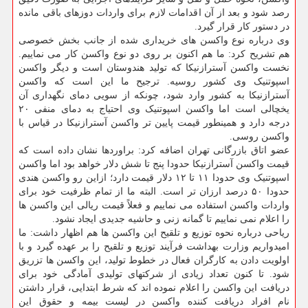
رصد شود و بعد از آن اقدامات لازم برای واردات دوزهای باقی مانده
در دستور کار قرار گیرد.
وی درباره نوع واکسن های خریداری شده از جانب بخش خصوصی
هم تشریح کرد: ما هم اکنون بر روی دو نوع واکسن کار می نماییم.
نخست واکسن آسترازنیکا که تولید هندوستان است و دیگر واکسن
اسپوتنیک وی کشور روسیه. ترجیح ما این است که واکسن
آسترازنیکا به کشور وارد شود، چونکه از سویی دمای نگهداری آن
یخچالی است اما واکسن اسپوتنیک وی احتیاج به دمای منفی ۲۰
درجه دارد و همینطور قیمت پایین تر واکسن آسترازنیکا در قیاس با
واکسن روسی.
عضو اتاق بازرگانی تهران اضافه کرد: براوردها نشان داده است که
قیمت واکسن آسترازنیکا حدودا پنج تا شش دلار خواهد بود اما واکسن
اسپوتنیک وی حدودا ۱۱ تا ۱۲ دلار قیمت دارد؛ ازاین رو واکسن هندی
حدودا ۵۰ درصد ارزان تر است. البته ما از تمام ظرفیت خود برای
واردات واکسن استفاده می نماییم و فعلاً قیمت ریالی این واکسن ها
را اعلام نمی نماییم تا گمانه زنی و حاشیه جدیدی ایجاد نشود.
ریاحی درباره نحوه توزیع و تلقیح این واکسن ها هم اظهار داشت: ما
امیدواریم وزارت بهداشت فرآیند توزیع و تلقیح را بر عهده گیرد و با
اولویت دادن به کارگران فعال در خطوط تولید، این واکسن ها تزریق
شود. تا کنون تعداد زیادی از شرکتهای تولیدی آمادگی خود برای
دریافت این واکسن را اعلام نموده اند که شرط ابتدایی، قرار داشتن
نام افراد دریافت کننده واکسن در لیست بیمه و حقوق این