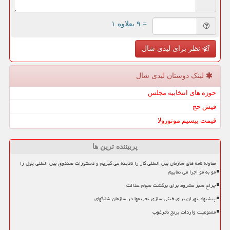
= ۹ بعلاوه ۱
نظر برای لیدی شال
لینک دوستان لیدی شال
حوزه های انتخابیه مجلس
فیش حج
قیمت بیسیم موتورولا
پربیننده ترین ها
مقاوله نامه های سازمان بین المللی کار را نادیده می گیریم و دستورات صندوق بین المللی پول را
مو به مو اجرا می نماییم
چراغ سبز مشروط برای برگشت سهام عدالت
پیشنهاد تهران برای خنثی سازی تحریمها در سازمان شانگهای
ممنوعیت واردات برنج نامرغوب