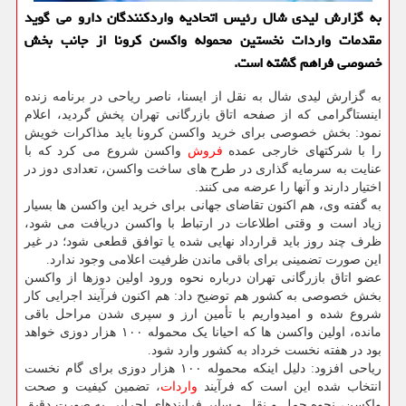
به گزارش لیدی شال رئیس اتحادیه واردکنندگان دارو می گوید
مقدمات واردات نخستین محموله واکسن کرونا از جانب بخش
خصوصی فراهم گشته است.
به گزارش لیدی شال به نقل از ایسنا، ناصر ریاحی در برنامه زنده
اینستاگرامی که از صفحه اتاق بازرگانی تهران پخش گردید، اعلام
نمود: بخش خصوصی برای خرید واکسن کرونا باید مذاکرات خویش
را با شرکتهای خارجی عمده
فروش
واکسن شروع می کرد که با
عنایت به سرمایه گذاری در طرح های ساخت واکسن، تعدادی دوز در
اختیار دارند و آنها را عرضه می کنند.
به گفته وی، هم اکنون تقاضای جهانی برای خرید این واکسن ها بسیار
زیاد است و وقتی اطلاعات در ارتباط با واکسن دریافت می شود،
ظرف چند روز باید قرارداد نهایی شده یا توافق قطعی شود؛ در غیر
این صورت تضمینی برای باقی ماندن ظرفیت اعلامی وجود ندارد.
عضو اتاق بازرگانی تهران درباره نحوه ورود اولین دوزها از واکسن
بخش خصوصی به کشور هم توضیح داد: هم اکنون فرآیند اجرایی کار
شروع شده و امیدواریم با تأمین ارز و سپری شدن مراحل باقی
مانده، اولین واکسن ها که احیانا یک محموله ۱۰۰ هزار دوزی خواهد
بود در هفته نخست خرداد به کشور وارد شود.
ریاحی افزود: دلیل اینکه محموله ۱۰۰ هزار دوزی برای گام نخست
انتخاب شده این است که فرآیند
واردات
، تضمین کیفیت و صحت
واکسن، نحوه حمل و نقل و سایر فرایندهای اجرایی به صورت دقیق