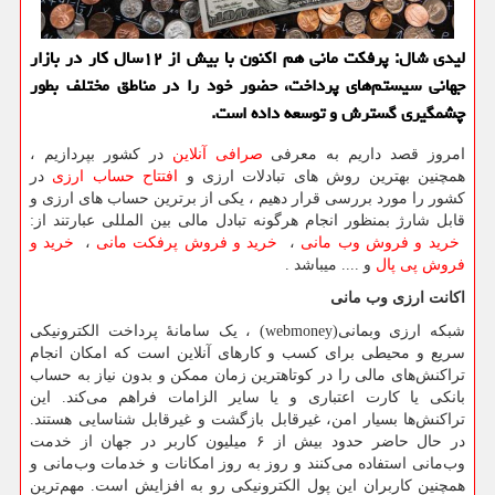
لیدی شال: پرفكت مانی هم اكنون با بیش از ۱۲سال كار در بازار
جهانی سیستم‌های پرداخت، حضور خود را در مناطق مختلف بطور
چشمگیری گسترش و توسعه داده است.
امروز قصد داریم به معرفی
صرافی آنلاین
در کشور بپردازیم ،
همچنین بهترین روش های تبادلات ارزی و
افتتاح حساب ارزی
در
کشور را مورد بررسی قرار دهیم ، یکی از برترین حساب های ارزی و
قابل شارژ بمنظور انجام هرگونه تبادل مالی بین المللی عبارتند از:
خرید و فروش وب مانی
،
خرید و فروش پرفکت مانی
،
خرید و
فروش پی پال
و .... میباشد .
اکانت ارزی وب مانی
شبکه ارزی وبمانی
(webmoney)
، یک سامانهٔ پرداخت الکترونیکی
سریع و محیطی برای کسب و کارهای آنلاین است که امکان انجام
تراکنش‌های مالی را در کوتاهترین زمان ممکن و بدون نیاز به حساب
بانکی یا کارت اعتباری و یا سایر الزامات فراهم می‌کند. این
تراکنش‌ها بسیار امن، غیرقابل بازگشت و غیرقابل شناسایی هستند.
در حال حاضر حدود بیش از ۶ میلیون کاربر در جهان از خدمت
وب‌مانی استفاده می‌کنند و روز به روز امکانات و خدمات وب‌مانی و
همچنین کاربران این پول الکترونیکی رو به افزایش است. مهم‌ترین