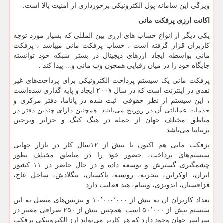
ویژگی این سامانه پول الکترونیکی برخورداری از امنیت بالا است.
اکانت ارزی پرفکت مانی
یکی دیگر از انواع حساب های ارزی بین المللی که بسیار مورد توجه
کاربران قرار گرفته است ، حساب پرفکت مانی میباشد ، پرفکت
مانی بواسطه ایجاد ارزهای دیجیتال در بستر شبکه خود توانسته
جایگاه خود را در میان رقبایی همچون وب مانی و... پیدا کند .
پرفکت مانی یک سیستم پرداخت الکترونیکی برای پرداخت‌های غیر
نقدی در اینترنت است که در سال ۲۰۰۷ ایجاد و پایه گذاری شده‌است
، این سیستم از نظر حقوقی ثبت شده در پاناما، دفتر مرکزی و
خدمات عملیاتی آن در زوریخ می‌باشد. همچنین دارای چندین دفتر در
مناطق مختلف جهان از جمله در هنگ کنگ و جزایر ویرجین
بریتانیا می‌باشد.
پزفکت مانی هم اکنون با بیش از ۱۲سال کار در بازار جهانی
سیستم‌های پرداخت، حضور خود را در مناطق مختلف بطور
چشمگیری گسترش و توسعه داده و در حال حاضر در ۱۱ کشور
ایران، اوکراین، نیجریه، روسیه، پاکستان، بنگلادش، ساحل عاج،
قزاقستان، اندونزی، ویتنام، هند فعالیت دارد.
تعداد کاربران ان به بیش از ۱۰٬۰۰۰٬۰۰۰ و بیزنس‌های متصل به این
سیستم بیش از ۵۰٬۰۰۰ است. همچنین بیش از ۲۵۰ صرافی معتبر در
سراسر جهان وجود دارد که هر کاربر می‌تواند ارز الکترونیکی پرفکت