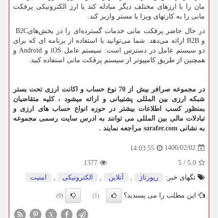
مان را با ارزهای مختلف دیگر مبادله کند یا ارز الکترونیکی پرفکت
مانی را به کارتهای ویزا یا مستر واریز کند.
در حال حاضر پرفکت مانی خدمات گسترده‌ای را در بخش‌های
B2C
و
B2B
ارائه می‌دهد. شما می‌توانید با استفاده از برنامه ای که برای
دو سیستم عامل در دسترس است: سیستم عامل
iOS
و
Android
و
همچنین از طریق کامپیوتر از سیستم پرفکت مانی استفاده کنید.
در مجموعه صرافر بیش از 70 نوع حساب و اکانت ارزی تحت بستر
شبکه ارزی بین المللی پشتیبانی و ارائه میشود ، کلیه متقاضیان
بمنظور کسب اطلاعات بیشتر در حوزه انواع حساب های ارزی و
تبادلات مالی بین المللی می توانند به ادرس سایت رسمی مجموعه
به نشانی
sarafer.com
مراجعه نمایند .
1400/02/02
14:03:55
1377
5
/
5.0
تگهای خبر:
رپورتاژ
,
آنلاین
,
الكترونیكی
,
امنیت
این مطلب را می پسندید؟
(0)
(1)
X