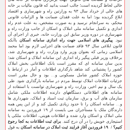
خالی لحاظ گردیده است؛ جالب است بدانید که قانون مالیات بر خانه
های خالی از خرداد سال ۹۳ به وزارتین راه و شهرسازی و اقتصاد
ابلاغ گردیده بود؛ اما به علت فقدان ضمانت ها و الزامات قانونی
محکم، به سرانجام نرسید و به صورت مشخص، به علت عدم راه
اندازی و تکمیل سامانه ملی املاک و اسکان از جانب وزارت راه و
شهرسازی در دوره وزیر سابق این وزارت خانه، خبری از اجرای آن
نبود.
پیگیری های اسلامی جهت راه اندازی سامانه اسکان
باآنکه
قانون ابلاغی سال ۹۳ فاقد ضمانت های اجرایی لازم بود اما محمد
اسلامی زمانی که بعنوان وزیر وارد وزارت راه و شهرسازی شد،
برخلاف وزیر قبلی پیگیر راه اندازی این سامانه املاک و اسکان شد؛
بدین سان سامانه ای که مقرر است بانک اطلاعاتی بخش املاک
کشور را پشتیبانی کند شاهد بارگذاری اطلاعات و آمار در ارتباط با
حوزه املاک کشور شامل مسکونی و… بود و حال مقرر است
جزئیات اطلاعات املاک توسط مردم در سامانه بارگذاری شود. طی
یک سال و نیم اخیر، وزارت راه و شهرسازی توانست با استفاده از
سامانه های اطلاعاتی دستگاههای دارنده اطلاعات ملکی شامل
سازمان های آب و برق، سازمان ثبت اسناد و املاک، شهرداری ها
و… سامانه اسکان را تا حدود زیادی تکمیل کند و از این پس همه
دارندگان ملک یا مستأجران می بایست از ۱۹ فروردین به سامانه
ملی املاک و اسکان وارد شده و اطلاعات هویتی، اطلاعات ملکی یا
استیجاری خویش را در آن درج کنند.
برای ثبت اطلاعات به کجا رجوع
کنیم؟ / ‏‬ ۱۹ فروردین آغاز فرایند ثبت املاک در سامانه اسکان
به قول