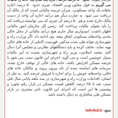
می گیریم
به قول معاون وزیر اقتصاد، چیزی حدود ۵۰ درصد اجاره
ماهانه یک واحد مسکونی، میزان جریمه مالیاتی است که از مالک آن
دریافت می شود. به عبارت دیگر هم درآمد اجاره آن واحد از دست
مالک خارج شده و هم ۵۰ درصد آن چیزی که می توانسته دریافت کند
را باید بعنوان مالیات پرداخت کند. رئیس کل سازمان امور مالیاتی
اظهار داشت: امیدواریم سال جاری هیچ درآمد مالیاتی از محل خالی
ماندن واحدهای مسکونی اتفاق نیفتد. وی ادامه داد: اگر وزارت راه و
شهرسازی نتواند طی مدت مذکور، فهرست کاملی از خانه های خالی
تهیه نماید، تخلف کرده و باید دستگاههای نظارتی و مجلس آنرا دنبال
کنند. محمد اسلامی، وزیر راه و شهرسازی نسبت به این مالیات
بسیار خوشبین است و می گوید: اجرای این قانون سبب می شود تا
عرضه مسکن افزایش یافته، خانه های خالی از توقف خارج شده،
سرمایه های انباشته شده از تله بیرون بروند و مالکان خانه های
خالی، واحدهای خویش را برای اجاره یا فروش عرضه کنند. به نقل از
ایشان، اقدامات وزارت راه و شهرسازی در سه ماهه پایانی سال قبل
سبب شد تا ۲۵ درصد کاهش قیمت مسکن در بازار رقم بخورد و
پیشبینی ها این است که اجرای این قانون، تاثیر بیشتری در بازار
مسکن طی سالجاری به دنبال داشته باشد.
منبع:
ladyshal.ir