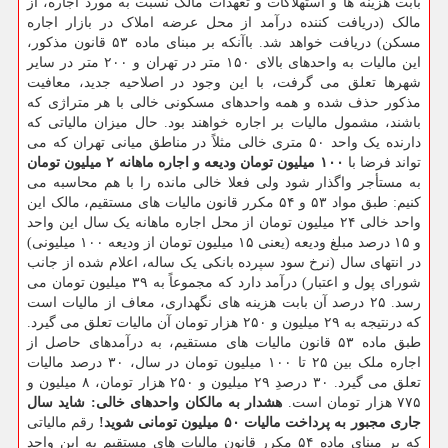
بابت هزینه ها و استهلاکات و تعهدات مالک نسبت به مورد اجاره، از
مالک (دریافت کننده درآمد از محل عرضه املاک در بازار اجاره
مسکن) دریافت خواهد شد. باآنکه بر مبنای ماده ۵۳ قانون مذکور،
این مالیات به واحدهای بالای ۱۵۰ متر در تهران و ۲۰۰ متر در سایر
شهرها تعلق می گرفت، با این وجود در اصلاحیه جدید، معافیت
مذکور حذف شده و همه واحدهای مسکونی خالی با هر متراژی که
باشند، مشمول مالیات بر اجاره خواهند بود. حال میزان مالیاتی که
دارنده یک واحد ۵۰ متری خالی مثلاً در مناطق میانی تهران که می
تواند فرضا با
۱۰۰ میلیون تومان ودیعه و اجاره ماهانه ۲ میلیون تومان
به مستأجر واگذار شود ولی فعلا خالی مانده را با هم محاسبه می
کنیم: طبق مواد ۵۳ و ۵۴ مکرر قانون مالیات های مستقیم، مالک این
واحد خالی ۲۴ میلیون تومان از محل اجاره ماهانه یک سال این واحد
و ۱۵ درصد مبلغ ودیعه (یعنی ۱۵ میلیون تومان از ودیعه ۱۰۰ میلیونی)
در انتهای سال (نرخ سود سپرده بانکی یک ساله، اعلام شده از جانب
شورای پول و اعتبار) درآمد دارد که مجموعاً به ۳۹ میلیون تومان می
رسد. ۲۵ درصد آن بابت هزینه های نگهداری، معاف از مالیات است
که درنتیجه به ۲۹ میلیون و ۲۵۰ هزار تومان آن مالیات تعلق می گیرد.
طبق ماده ۵۳ قانون مالیات های مستقیم، به درآمدهای حاصل از
اجاره ملک بین ۲۵ تا ۱۰۰ میلیون تومان در سال، ۳۰ درصد مالیات
تعلق می گیرد. ۳۰ درصدِ ۲۹ میلیون و ۲۵۰ هزار تومان، ۸ میلیون و
۷۷۵ هزار تومان است.
هشدار به مالکان واحدهای خالی: شاید سال
جاری مجبور به پرداخت مالیات ۵۰ میلیون تومانی شوید!
رقم مالیاتی
که بر مبنای ماده ۵۴ مکرر قانون مالیات های مستقیم به این واحد