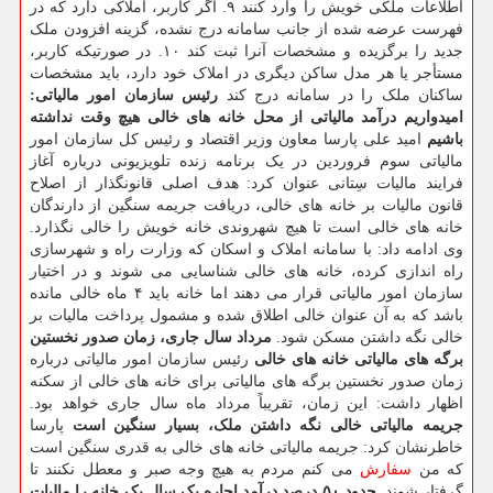
اطلاعات ملکی خویش را وارد کنند ۹. اگر کاربر، املاکی دارد که در
فهرست عرضه شده از جانب سامانه درج نشده، گزینه افزودن ملک
جدید را برگزیده و مشخصات آنرا ثبت کند ۱۰. در صورتیکه کاربر،
مستأجر یا هر مدل ساکن دیگری در املاک خود دارد، باید مشخصات
ساکنان ملک را در سامانه درج کند
رئیس سازمان امور مالیاتی:
امیدواریم درآمد مالیاتی از محل خانه های خالی هیچ وقت نداشته
باشیم
امید علی پارسا معاون وزیر اقتصاد و رئیس کل سازمان امور
مالیاتی سوم فروردین در یک برنامه زنده تلویزیونی درباره آغاز
فرایند مالیات سِتانی عنوان کرد: هدف اصلی قانونگذار از اصلاح
قانون مالیات بر خانه های خالی، دریافت جریمه سنگین از دارندگان
خانه های خالی است تا هیچ شهروندی خانه خویش را خالی نگذارد.
وی ادامه داد: با سامانه املاک و اسکان که وزارت راه و شهرسازی
راه اندازی کرده، خانه های خالی شناسایی می شوند و در اختیار
سازمان امور مالیاتی قرار می دهند اما خانه باید ۴ ماه خالی مانده
باشد که به آن عنوان خالی اطلاق شده و مشمول پرداخت مالیات بر
خالی نگه داشتن مسکن شود.
مرداد سال جاری، زمان صدور نخستین
برگه های مالیاتی خانه های خالی
رئیس سازمان امور مالیاتی درباره
زمان صدور نخستین برگه های مالیاتی برای خانه های خالی از سکنه
اظهار داشت: این زمان، تقریباً مرداد ماه سال جاری خواهد بود.
جریمه مالیاتی خالی نگه داشتن ملک، بسیار سنگین است
پارسا
خاطرنشان کرد: جریمه مالیاتی خانه های خالی به قدری سنگین است
که من
سفارش
می کنم مردم به هیچ وجه صبر و معطل نکنند تا
گرفتار شوند.
حدود ۵۰ درصد درآمد اجاره یک سال یک خانه را مالیات