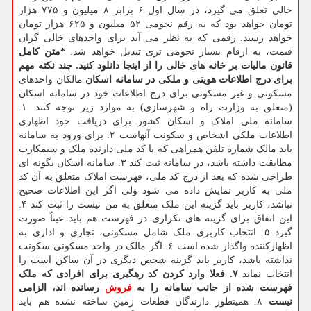
خالی تعلق می گیرد، در سال اول ۶ برابر ۸ میلیون و ۷۷۵ هزار
تومان خواهد بود که به رقم نجومی ۵۲ میلیون و ۶۲۵ هزار تومان
خواهد رسید. رقمی که به نظر می آید برای واحدهای خالی گران
قیمت، به ارقام بسیار نجومی تری تبدیل خواهد شد.
*متن کامل
قانون مالیات بر خانه های خالی را از اینجا دانلود کنید.
چند نکته مهم
برای درج اطلاعات هویتی و ملکی در سامانه اسکان
مالکان واحدهای
مسکونی و غیر مسکونی برای درج اطلاعات خود در سامانه اسکان
(متعلق به وزارت راه و شهرسازی) به موارد زیر توجه کنند: ۱.
سامانه ملی املاک و اسکان کشور برای دریافت خود اظهاری
اطلاعات ملکی اشخاص و سکونت آنهاست ۲. برای ورود به سامانه
باید مالک شماره تلفن همراهی که با کد ملی دارنده ملک و سیمکارت
مطابقت داشته باشد، در سامانه ثبت کند ۳. سامانه اسکان بگونه ای
طراحی شده که بعد از درج کد ملی، فهرست املاک متعلق به آن کد
ملی به کاربر نمایش داده می شود ولی اگر این اطلاعات صحیح
نباشد، کاربر باید گزینه این ملک متعلق به من نیست را ثبت کند ۴.
این اتفاق برای گزینه های تکراری در فهرست هم باید عیناً صورت
گیرد ۵. انتخاب کاربری ملک شامل مسکونی، تجاری و اداری به
اظهارکننده واگذار شده است ۶. اگر مالک در واحد مسکونی سکونت
نداشته باشد، کاربر باید گزینه شخص دیگری در آن ساکن است را
انتخاب نماید
۷. فعلا وارد کردن کد رهگیری برای افرادی که ملک
فهرست شده از جانب سامانه را به
فروش
رسانده اند، الزامی
نیست
۸. همینطور دارندگان قطعات زمین ساخته نشده هم باید