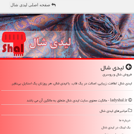
صفحه اصلی لیدی شال
لیدی شال
فروش شال و روسری
لیدی شال: لطافت، زیبایی، اصالت در یک قاب. با
لیدی شال
، هر روزتان یک استایل بی‌نظیر.
ladyshal.ir - مالکیت معنوی سایت لیدی شال متعلق به مالکین آن می باشد
میانبرهای لیدی شال
درباره ما
بک لینک در لیدی شال