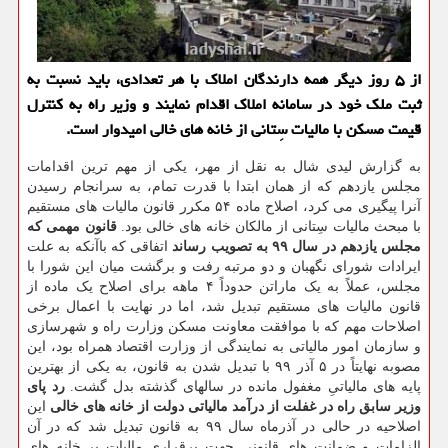
از ۵ روز دیگر همه دارندگان املاک با هر تعدادی، باید نسبت به
ثبت ملک خود در سامانه املاک اقدام نمایند و وزیر راه به کنترل
قیمت مسکن با مالیات سِتانی از خانه های خالی امیدوار است.
به گزارش لیدی شال به نقل از مهر، یکی از مهم ترین اقدامات
مجلس یازدهم که از همان ابتدا با قدرت تمام، به سرانجام رسیدن
آنرا پیگیری می کرد، اصلاح ماده ۵۴ مکرر قانون مالیات های مستقیم
با مبحث مالیات سِتانی از مالکان خانه های خالی بود.
قانون مهمی که
مجلس یازدهم در سال ۹۹ به تصویب رساند
اتفاقی که باآنکه به علت
ایرادات شورای نگهبان و دو مرتبه رفت و برگشت میان این شورا با
مجلس، عملاً به یک ماراتن حدوداً ۴ ماهه برای اصلاح یک ماده از
قانون مالیات های مستقیم تبدیل شد، اما در نهایت با اعمال برخی
اصلاحات مهم که با موافقت معاونت مسکن وزارت راه و شهرسازی
و سازمان امور مالیاتی به نمایندگی از وزارت اقتصاد همراه بود، این
مصوبه نهایتاً در ۵ آذر ۹۹ با تبدیل شدن به قانون، به یکی از بهترین
پایه های مالیاتیِ مغفول مانده در سالهای گذشته بدل گشت.
رد پای
وزیر سابق راه در غفلت از درآمد مالیاتی دولت از خانه های خالی
این
اصلاحیه در حالی در آذرماه سال ۹۹ به قانون تبدیل شد که در آن
الزامات و ضمانت های قانونی جهت برقراری مالیات بر خانه های