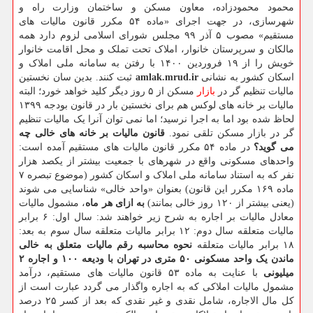
محمود محمودزاده، معاون مسکن و ساختمان وزارت راه و
شهرسازی، در جهت اجرای «ماده ۵۴ مکرر قانون مالیات های
مستقیم» مصوب ۵ آذر ۹۹ مجلس شورای اسلامی لزوم دارد همه
مالکان و سرپرستان خانوار، املاک تحت تملک و محل اقامت خانوار
خویش را از ۱۹ فروردین ۱۴۰۰ با رفتن به سامانه ملی املاک و
اسکان کشور به نشانی
amlak.mrud.ir
ثبت کنند. بدین سان نخستین
مالیات تنظیم گر در
بازار
مسکن از ۵ روز دیگر کلید خواهد خورد؛ البته
مالیات بر خانه های لوکس هم برای نخستین بار در قانون بودجه ۱۳۹۹
لحاظ شده بود اما به اجرا نرسید؛ اما نمی توان آنرا یک مالیات تنظیم
گر در بازار مسکن تلقی نمود.
قانون مالیات بر خانه های خالی چه
می گوید؟
در ماده ۵۴ مکرر قانون مالیات های مستقیم آمده است:
واحدهای مسکونی واقع در شهرهای با جمعیت بیشتر از یکصد هزار
نفر که به استناد سامانه ملی املاک و اسکان کشور (موضوع تبصره ۷
ماده ۱۶۹ مکرر این قانون) بعنوان «واحد خالی» شناسایی می شوند
(یعنی بیشتر از ۱۲۰ روز خالی بمانند)
به ازای هر ماه
، مشمول مالیات
معادل مالیات بر اجاره به شرح زیر خواهند شد: سال اول: ۶ برابر
مالیات متعلقه سال دوم: ۱۲ برابر مالیات متعلقه سال سوم به بعد:
۱۸ برابر مالیات متعلقه
نحوه محاسبه رقم مالیات متعلق به خالی
ماندن یک واحد مسکونی ۵۰ متری در تهران با ودیعه ۱۰۰ و اجاره ۲
میلیونی
با عنایت به ماده ۵۳ قانون مالیات های مستقیم، درآمد
مشمول مالیات املاکی که به اجاره واگذار می گردد عبارت است از
کل مال الاجاره، شامل نقدی و غیر نقدی که بعد از کسر ۲۵ درصد