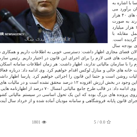
 با اشاره به
 هزار میلیارد تومان برآورد می
شود، اظهار داشت: برای جلوگیری از فرار مالیاتی حساب های ۴۰ هزار
میلیارد تومان دارند به صورت
حرفه ای و فنی بررسی می شود. وی افزود: امسال ۱۰ هزار میلیارد
ل مقابله با
 گردیده است.
ی بودجه سال
فعالان فضای مجازی اظهار داشت: دسترسی خوبی به اطلاعات داریم و همکاری د
زیرساخت های فنی لازم را برای اجرای این قانون در اختیار داریم. رئیس سازم
 را با سازمان مالیاتی ندارند، اظهار داشت: هر زمان اطلاعات سامانه اسکان 
ت خانه های خالی و منازل لوکس اقدام خواهیم کرد. وی ادامه داد: درباره فعال
اسفند همه درآمدهای مالیاتی امسال محقق شده است، با این وجود در بخش ارزش افزوده ۱۲ درصد محقق نشده است و 
بیش از ۱۲ درصد از مالیات های مصوب وصول شده است. وی ادامه داد: در قالب طرح جامع مالیاتی امسال ۷۰
وی پرونده های بزرگ بوده که این یک تحول اساسی در سیستم مالیاتی کش
ی قانون پایانه فروشگاهی و سامانه مودیان آماده شده و از خرداد سال آینده
1801
5
/
0.0