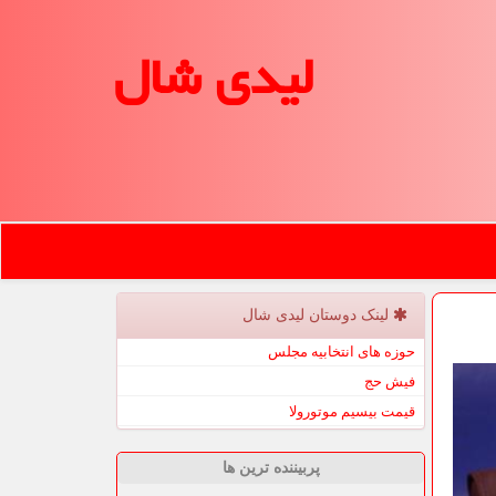
لیدی شال
لینک دوستان لیدی شال
حوزه های انتخابیه مجلس
فیش حج
قیمت بیسیم موتورولا
پربیننده ترین ها