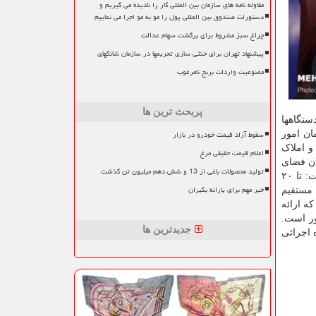
مقاوله نامه های سازمان بین المللی کار را نادیده می گیریم و
دستورات صندوق بین المللی پول را مو به مو اجرا می نماییم
چراغ سبز مشروط برای برگشت سهام عدالت
پیشنهاد تهران برای خنثی سازی تحریمها در سازمان شانگهای
ممنوعیت واردات برنج نامرغوب
پربحث ترین ها
ستگاهها
سقوط آزاد قیمت خودرو در بازار
ان امور
و املاک
اعلام قیمت حقیقی مرغ
ان فضای
تولید محصولات باغی از 13 و شش دهم میلیون تن گذشت
مجازی نیز راهکارهای شناسایی این افراد برای ستاندن مالیات روشن است و حتما این قانون را اجرائی خواهیم کرد. پارسا اظهار داشت: تا ۲۰
خبر مهم برای یارانه بگیران
در مالیات های مستقیم
 درصد از اظهارنامه هایی که ارائه
ور است.
جدیدترین ها
 اجرائی