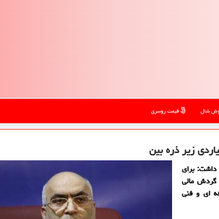
ش شال
قیمت روسری
 داشت: برای
 40 هزار مودی که گردش مالی
 حرفه ای و فنی