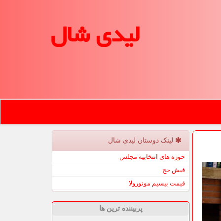
لیدی شال
لینک دوستان لیدی شال
حوزه های انتخابیه مجلس
فیش حج
قیمت بیسیم موتورولا
پربیننده ترین ها