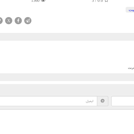
1560
5
/
0.0
یت
X
ترنت