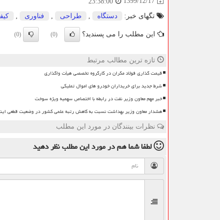
1399/12/17
23:38:00
تگهای خبر:
دستگاه
,
طراحی
,
فناوری
,
كیف
این مطلب را می پسندید؟
(0)
(0)
تازه ترین مطالب مرتبط
قیمت گذاری فولاد مکران در کارگروه تخصصی هیأت واگذاری
شرط جدید برای خریداران خودرو های اموال تملیکی
خبر مهم معاون وزیر نفت در رابطه با اختصاص سهمیه ویژه سوخت
هشدار معاون وزیر بهداشت نسبت به کاهش رتبه علمی کشور در وضعیت قطعی این
نظرات بینندگان در مورد این مطلب
لطفا شما هم
در مورد این مطلب
نظر دهید