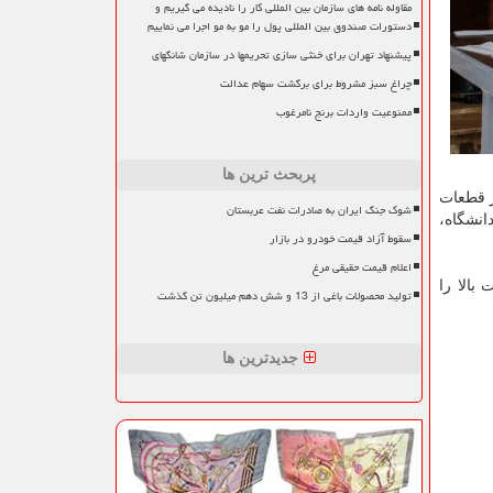
مقاوله نامه های سازمان بین المللی کار را نادیده می گیریم و
دستورات صندوق بین المللی پول را مو به مو اجرا می نماییم
پیشنهاد تهران برای خنثی سازی تحریمها در سازمان شانگهای
چراغ سبز مشروط برای برگشت سهام عدالت
ممنوعیت واردات برنج نامرغوب
پربحث ترین ها
ز قطعات
شوک جنگ ایران به صادرات نفت عربستان
انشگاه،
سقوط آزاد قیمت خودرو در بازار
اعلام قیمت حقیقی مرغ
ک با کیفیت بالا را
تولید محصولات باغی از 13 و شش دهم میلیون تن گذشت
جدیدترین ها