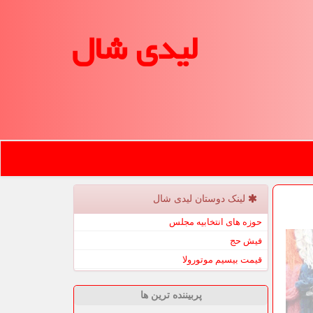
لیدی شال
لینک دوستان لیدی شال
حوزه های انتخابیه مجلس
فیش حج
قیمت بیسیم موتورولا
پربیننده ترین ها