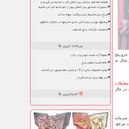
مقاوله نامه های سازمان بین المللی کار را نادیده می گیریم و
دستورات صندوق بین المللی پول را مو به مو اجرا می نماییم
چراغ سبز مشروط برای برگشت سهام عدالت
پیشنهاد تهران برای خنثی سازی تحریمها در سازمان شانگهای
ممنوعیت واردات برنج نامرغوب
پربحث ترین ها
سقوط آزاد قیمت خودرو در بازار
جزو پنج
ی مالی تا آخر سال به
اعلام قیمت حقیقی مرغ
تولید محصولات باغی از 13 و شش دهم میلیون تن گذشت
خبر مهم برای یارانه بگیران
معاملات
 در حال
جدیدترین ها
سرمایه
ت مرجع،