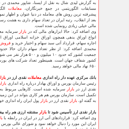
به گزارش لیدی شال به نقل از ایسنا، شاپور محمدی در 
مسابقات الگوریتمی در جمع خبرنگاران،
معاملات
الگو
بعد از انقلاب، رتبه ایران در تعداد سهام داری به هشت رسی
مالی خیلی زیادی رونمایی شده است.
وی اضافه كرد: حالا ابزارهای مالی كه در
بازار
سرمایه مع
انواع اوراق بدهی همچون اوراق خزانه اسلامی اوراق ا
اجاره سهام، قرارداد آتی سبد سهام و اختیار خرید و
فروش
جمعیت كشور كه حدود ۱۰ میلیون و ۵۰۰ هزار نفر می شود، كد سهام داری دارند و سهام دار هستند. از نظر شفافیت
۶۵۰ نهاد مالی خواهد رسید.
بانك مركزی عهده دار راه اندازی
معاملات
نقدی ارز در
بازا
رئیس سازمان بورس و اوراق بهادار درباره راه اندازی
بازار
نقدی ارز در
بازار
سرمایه شده است. كارهایی مربوط به ته
تكمیل است. سازمان بورس هم هر كاری بتواند در این زمینه
به گفته او،
بازار
نقدی ارز در
بازار
پول ایران راه اندازی خو
بازار نقدی ارز تأسیس شود تا
بازار
مشتقه ارزی هم راه بیفت
وی اضافه كرد: قراردادهای آتی ارز در ایران در رابطه با
با
ایران این مورد را دنبال خواهد نمود و شورای عالی بو