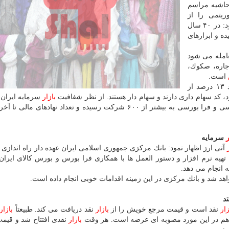
حاشیه مراسم
ریتمی را از
پیشرفته ترین روش های معامله در دنیا عنوان و اظهار نمود: در ۴۰ سال
ده و ابزارهای
امله می شود
جاره، صكوك،
است.
محمدی اضافه كرد: از نظر تعداد سهام داران حالا حدود ۱۳ درصد از
بازار
سرمایه ایران 
كشور شفاف جهان است. همینطور تعداد شركت های بورسی و فرا بورسی به بیشتر از ۶۰۰ شركت رسیده و تعداد نهادها
ر
سرمایه
آتی ارز اظهار نمود: بانك مركزی جمهوری اسلامی ایران عهده دار راه اندازی
یه نرم افزار و دستور العمل ها با همكاری فرا بورس و بورس كالای ایران
 انجام می دهد.
اهد شد و بانك مركزی در این زمینه اقدامات خوبی انجام داده است.
د
زار
نقد است و قیمت مرجع خویش را از
بازار
نقد دریافت می كند. طبیعتاً
بازار
رس هم در این مورد مصوبه ای عرضه است. هر وقت
بازار
نقدی افتتاح شد و قیم