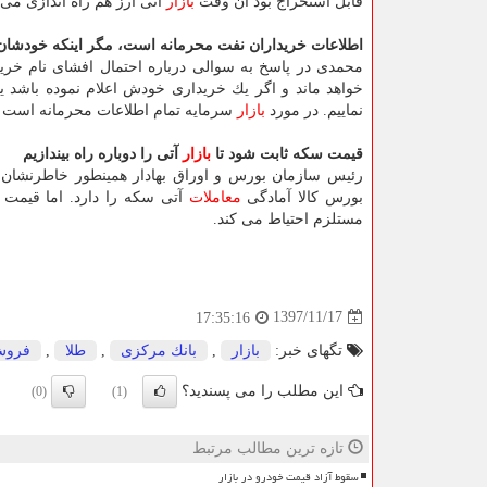
قابل استخراج بود آن وقت
بازار
آتی ارز هم راه اندازی می
اطلاعات خریداران نفت محرمانه است، مگر اینكه خودشان 
محمدی در پاسخ به سوالی درباره احتمال افشای نام خری
خواهد ماند و اگر یك خریداری خودش اعلام نموده باشد 
نماییم. در مورد
بازار
سرمایه تمام اطلاعات محرمانه است و 
قیمت سكه ثابت شود تا
بازار
آتی را دوباره راه بیندازیم
رئیس سازمان بورس و اوراق بهادار همینطور خاطرنشان 
بورس كالا آمادگی
معاملات
آتی سكه را دارد. اما قیمت 
مستلزم احتیاط می كند.
1397/11/17
17:35:16
تگهای خبر:
بازار
,
بانك مركزی
,
طلا
,
فرو
این مطلب را می پسندید؟
(0)
(1)
تازه ترین مطالب مرتبط
سقوط آزاد قیمت خودرو در بازار