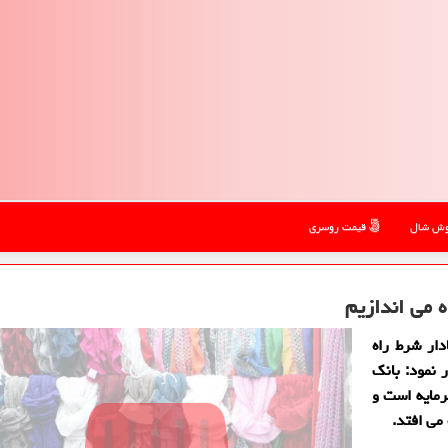
ش شال
قیمت روسری
ه می اندازیم
ار شرط راه
 نمود: بانك
رمایه است و
می افتد.