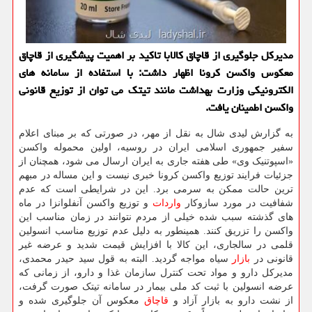
مدیرکل جلوگیری از قاچاق کالابا تاکید بر اهمیت پیشگیری از قاچاق
معکوس واکسن کرونا اظهار داشت: با استفاده از سامانه های
الکترونیکی وزارت بهداشت مانند تیتک می توان از توزیع قانونی
واکسن اطمینان یافت.
به گزارش لیدی شال به نقل از مهر، در صورتی که بر مبنای اعلام
سفیر جمهوری اسلامی ایران در روسیه، اولین محموله واکسن
«اسپوتنیک وی» طی هفته جاری به ایران ارسال می شود، همچنان از
جزئیات فرایند توزیع واکسن کرونا خبری نیست و این مساله در مبهم
ترین حالت ممکن به سرمی برد. این در شرایطی است که عدم
شفافیت در مورد سازوکار
واردات
و توزیع واکسن آنفلوانزا در ماه
های گذشته سبب شده خیلی از مردم نتوانند در زمان مناسب این
واکسن را تزریق کنند. همینطور به دلیل عدم توزیع مناسب انسولین
قلمی در سالجاری، این کالا با افزایش قیمت شدید و عرضه غیر
قانونی در
بازار
سیاه مواجه گردید. البته به قول سید حیدر محمدی،
مدیرکل دارو و مواد تحت کنترل سازمان غذا و دارو، از زمانی که
عرضه انسولین با ثبت کد ملی بیمار در سامانه تیتک صورت گرفت،
از نشت دارو به بازار آزاد و
قاچاق
معکوس آن جلوگیری شده و