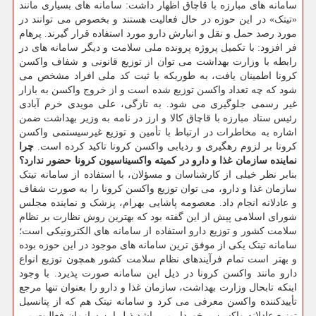
سامانه های مبارزه با قاچاق اظهار داشت: سامانه های بسیاری مانند
«تیتک» در این حوزه در حال فعالیت هستند و بخصوص می توانند در
مورد رصد حمل و نقل و انبارش دارو مورد استفاده قرار گیرند. پرهام
فر افزود: با تکمیل پروژه پرونده ملی سلامت و دیگر سامانه های در
رابطه با وزارت بهداشت می توان از توزیع قانونی و شفاف واکسن
کرونا اطمینان یافت، به طوریکه با ثبت کد ملی افراد مشخص می
شود که چه تعداد واکسن توزیع شده است و از خروج واکسن به بازار
غیر رسمی جلوگیری می شود. به تازگی، علی مویدی خرم آبادی
رئیس ستاد مبارزه با قاچاق کالا و ارز در نامه به وزیر بهداشت ضمن
اشاره به مخاطرات در ارتباط با تأمین و توزیع غیرسیستمی واکسن
کرونا بر لزوم رهگیری و ردیابی واکسن کرونا تاکید کرده است.
چرا
نماینده سازمان غذا و دارو در کمیته واکسیناسیون کرونا حضور ندارد؟
بنابر نظر خیلی از کارشناسان و مسؤلان، با استفاده از سامانه تیتک
سازمان غذا و دارو، می ‎توان توزیع واکسن کرونا را به صورت شفاف
و عادلانه انجام داد. معصومه پاشایی بهرام، پزشک و نماینده مجلس
شورای اسلامی پیش از این گفته بود که بهترین روش نظارت بر نظام
سلامت کشور و توزیع دارو استفاده از سامانه های الکترونیکی است؛
سامانه تیتک یکی از موفق ترین سامانه های موجود در این حوزه بوده
و بهتر است تمام فرآیندهای نظام سلامت کشور همچون توزیع انواع
دارو مانند واکسن کرونا در ذیل این سامانه صورت پذیرد. با وجود
اینکه تابحال وزارت بهداشت، سازمان غذا و دارو را بعنوان تنها مرجع
تأییدکننده واکسن معرفی می کرد و سامانه تیتک هم که از پتانسیل
توزیع عادلانه واکسن برخوردار می باشد ذیل این سازمان فعالیت می