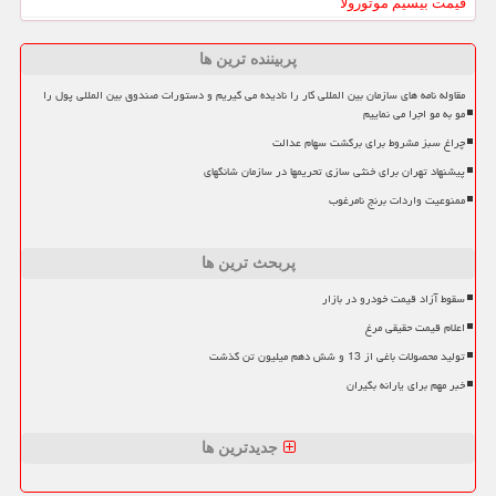
قیمت بیسیم موتورولا
پربیننده ترین ها
مقاوله نامه های سازمان بین المللی کار را نادیده می گیریم و دستورات صندوق بین المللی پول را
مو به مو اجرا می نماییم
چراغ سبز مشروط برای برگشت سهام عدالت
پیشنهاد تهران برای خنثی سازی تحریمها در سازمان شانگهای
ممنوعیت واردات برنج نامرغوب
پربحث ترین ها
سقوط آزاد قیمت خودرو در بازار
اعلام قیمت حقیقی مرغ
تولید محصولات باغی از 13 و شش دهم میلیون تن گذشت
خبر مهم برای یارانه بگیران
جدیدترین ها