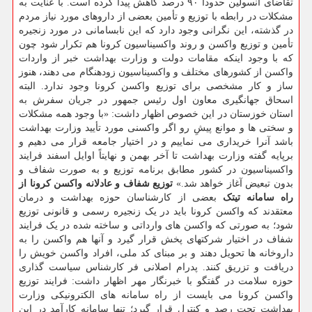
تقاضای انسولین حدوداً ۹۰ درصد کاهش پیدا کرده است. با عنایت به
مشکلات در رابطه با توزیع و تأمین بعضی از داروهای مورد نیاز مردم
در گذشته، این نگرانی وجود دارد که این نابسامانی در مورد زنجیره
تأمین و توزیع واکسن و روند واکسیناسیون کرونا هم تکرار شود چون
که با وجود اینکه مقامات دولت و وزارت بهداشت خبر از واردات
واکسن از کشورهای مختلف و واکسیناسیون زودهنگام می دهند، هنوز
ساز و کار مشخصی برای توزیع واکسن کرونا وجود ندارد. البته
اسحاق جهانگیری معاون اول رئیس جمهور در جریان سفرش به
استان خوزستان در این خصوص اظهار داشت: «با وجود همه مشکلات
و سختی ها و موانع پیشِ رو اگر واکسنی مورد تأیید وزارت بهداشت
باشد آنرا خریداری می نماییم و در اختیار جامعه قرار می دهیم و
برپایه گفته وزارت بهداشت تا آخر بهمن و نهایتاً اوایل اسفند فرایند
واکسیناسیون در کشور مطابق برنامه توزیع و به صورت شفاف و
بدون تبعیض آغاز خواهد شد.»
توزیع شفاف و عادلانه واکسن کرونا از
راه سامانه تیتک
بعضی از کارشناسان حوزه بهداشت و درمان
معتقدند که واکسن کرونا باید در یک زنجیره رسمی و قانونی توزیع
شود؛ به صورتی که واکسن های وارداتی و ساخته شده در یک فرایند
شفاف در اختیار شرکتهای پخش قرار گیرد و آنها هم واکسن را به
داروخانه ها تحویل دهند و بر مبنای کد ملی، افراد واکسن خویش را
دریافت و تزریق کنند. پدرام اصلانی فر کارشناس سیاست گذاری
حوزه سلامت در گفتگو با خبرنگار مهر اظهار داشت: فرایند توزیع
واکسن کرونا می ‎بایست از راه سامانه های الکترونیکی وزارت
بهداشت تحت رصد و کنترل قرار گیرد؛ تنها سامانه کارآمد در این