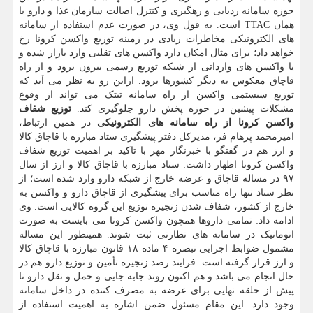
حوزه سامانه ردیابی و رهگیری و کنترل اصالت سازمان غذا و دارو یا
همان TTAC است. به قول وی، در صورت عدم استفاده از سامانه
های الکترونیکی مخاطرات زیادی در زمینه توزیع واکسن کرونا رخ
خواهد داد؛ برای مثال امکان دارد واکسن های تقلبی وارد بازار شده و
یا واکسن های وارداتی از شبکه توزیع رسمی بیرون برود و از راه
قاچاق معکوس به دیگر کشورها برود. ازاین رو به نظر می آید که
توزیع سیستمی واکسن از راه سامانه تیتک می تواند از وقوع
مشکلات پیشین در حوزه پخش دارو جلوگیری کند.
توزیع شفاف
واکسن کرونا از راه سامانه های الکترونیکی
در همین ارتباط،
امیرمحمد پرهام فر، مدیرکل دفتر پیشگیری ستاد مبارزه با قاچاق کالا
و ارز هم در گفتگو با خبرنگار مهر با تاکید بر اهمیت توزیع شفاف
واکسن کرونا اظهار داشت: ستاد مبارزه با قاچاق کالا و ارز از سال
۹۷ در مساله قاچاق و عرضه خارج از شبکه دارو وارد شده است؛ از
نظر ستاد تنها راه مناسب برای پیشگیری از قاچاق دارو و واکسن به
خارج از کشور، شفاف شدن زنجیره توزیع این گروه کالایی است. وی
ادامه داد: تمامی داروها همچون واکسن کرونا می بایست به صورت
اتوماتیک در سامانه های نظارتی ثبت شوند. همینطور این مساله
مشمول ضوابط اجرایی تبصره ۴ ماده ۱۸ قانون مبارزه با قاچاق کالا
و ارز قرار گرفته است. فرایند رصد زنجیره تأمین و توزیع دارو هم در
حال انجام می باشد و هم اکنون روند جابه جایی و حمل و نقل دارو تا
پیش از حلقه نهایی برای عرضه به مصرف کننده در داخل سامانه
وجود دارد. این مقام مسئول ضمن اشاره به اهمیت استفاده از