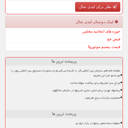
نظر برای لیدی شال
لینک دوستان لیدی شال
حوزه های انتخابیه مجلس
فیش حج
قیمت بیسیم موتورولا
پربیننده ترین ها
مقاوله نامه های سازمان بین المللی کار را نادیده می گیریم و دستورات صندوق بین المللی پول را
مو به مو اجرا می نماییم
چراغ سبز مشروط برای برگشت سهام عدالت
پیشنهاد تهران برای خنثی سازی تحریمها در سازمان شانگهای
ممنوعیت واردات برنج نامرغوب
پربحث ترین ها
سقوط دسته جمعی نرخها در بازار خودرو