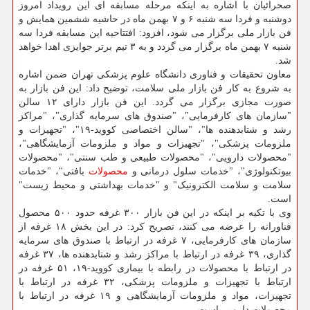
صحرائیان با اشاره به اینکه مرحله مسابقه ای این رویداد امروز
دوشنبه و فردا سه شنبه ۶ و ۷ بهمن ماه در حاشیه ششمین همایش و
فن بازار ملی برگزار می شود، افزود: افتتاحیه این مسابقه فردا سه
شنبه ۷ بهمن ماه برگزار می گردد و به ۳ تیم برتر جوایزی اهدا خواهد
شد.
معاون تحقیقات و فناوری دانشگاه علوم پزشکی تهران ضمن اشاره
به شروع به کار فن بازار ملی سلامت، توضیح داد: این فن بازار به
صورت مجازی برگزار می گردد. این فن بازار دارای ۱۲ سالن
"سازمان های کارفرمایی"، "صندوق های سرمایه گذاری"، "مراکز
رشد و شتابدهنده ها"، "سالن اختصاصی کووید-۱۹"، "تجهیزات و
ملزومات پزشکی"، "تجهیزات و مواد و ملزومات آزمایشگاهی"،
"محصولات دارویی"، "محصولات طبیعی و طب سنتی"، "محصولات
بیوتکنولوژی"، "خدمات سلول درمانی و
محصولات
بافتی"، "خدمات
سلامت و سلامت الکترونیک" و "خدمات بهداشتی و محیط زیست"
است.
وی با تکیه بر اینکه در این فن بازار ۳۰۰ غرفه حدود ۵۰۰ محصول
فناورانه را عرضه می کنند، تصریح کرد: در این بخش ۱۸ غرفه از
سازمان های کارفرمایی، ۷ غرفه در ارتباط با صندوق های سرمایه
گذاری، ۳۹ غرفه در ارتباط با مراکز رشد و شتابدهنده ها، ۳۷ غرفه
در ارتباط با محصولات در رابطه با بیماری کووید-۱۹، ۵۱ غرفه در
ارتباط با تجهیزات و ملزومات پزشکی، ۳۲ غرفه در ارتباط با
تجهیزات، مواد و ملزومات آزمایشگاهی و ۱۹ غرفه در ارتباط با
محصولات دارویی است.