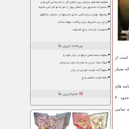
مقاوله نامه های سازمان بین المللی کار را نادیده می گیریم و
دستورات صندوق بین المللی پول را مو به مو اجرا می نماییم
پیشنهاد تهران برای خنثی سازی تحریمها در سازمان شانگهای
چراغ سبز مشروط برای برگشت سهام عدالت
ممنوعیت واردات برنج نامرغوب
پربحث ترین ها
سقوط دسته جمعی نرخها در بازار خودرو
اطرنشان کرد: لازم است از
شوک جنگ ایران به صادرات نفت عربستان
ماتی که بسیار
سقوط آزاد قیمت خودرو در بازار
اعلام قیمت حقیقی مرغ
 در چارچوب اجرای این قانون ۷۰ درصد اظهارنامه های
جدیدترین ها
وی با اشاره به اینکه یکی از مهم ترین اقدامات سازمان امور مالیاتی مقابله با فرارهای مالیاتی است، اظهار داشت: برآورد می نماییم که حدود ۴۰
: البته تمامی