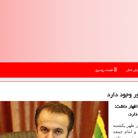
ش شال
قیمت روسری
اظهار داشت:
 ظهر یکشنبه
 و امام جمعه
م ترین مؤلفه