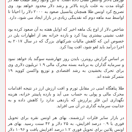
کوتاه مدت به علت بازده بالاتر و رشد دلار محدود خواهد بود. وی
تصریح کرد اونس طلا همچنان پتانسیل صعود به ۲۰۰۰ دلار را احیانا تا
اواسط سه ماهه دوم که نقدینگی زیادی در بازار ایجاد می شود، دارد.
شاخص دلار از اوج یک ماهه اخیر که اوایل هفته به آن صعود کرده بود
عقب نشینی بیشتری پیدا کرد و بازده خزانه بعد از اظهارات یلن در
خصوص این که کاهش مالیات شرکتهای بزرگ که در سال ۲۰۱۷ به
اجرا درآمد باید لغو شود، افت پیدا کرد.
بر اساس گزارش رویترز، بایدن روز چهارشنبه سوگند یاد خواهد نمود
و سرمایه گذاران به برنامه بسته محرک مالی ۱.۹ تریلیون دلاری وی
برای تحرک بخشیدن به رشد اقتصادی و توزیع واکسن کووید ۱۹
متمرکز شده اند.
طلا پناهگاه امنی در مقابل تورم و افت ارزش ارز در نتیجه اقدامات
محرک مالی و پولی به حساب می آید و بازده پایینتر خزانه، هزینه
نگهداری این فلز پرارزش که بازدهی ندارد را کاهش داده و به
جذابیت سرمایه گذاری در آن می افزاید.
در بازار سایر فلزات ارزشمند، بهای هر اونس نقره برای تحویل
فوری با ۰.۹ درصد افزایش، به ۲۵ دلار و ۴۲ سنت رسید. بهای هر
اونس پلاتین برای تحویل فوری ۱.۲ درصد افزایش یافت و ۱۰۹۶ دلار