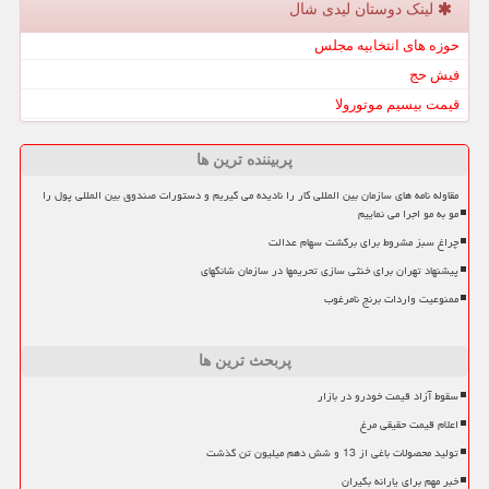
لینک دوستان لیدی شال
حوزه های انتخابیه مجلس
فیش حج
قیمت بیسیم موتورولا
پربیننده ترین ها
مقاوله نامه های سازمان بین المللی کار را نادیده می گیریم و دستورات صندوق بین المللی پول را
مو به مو اجرا می نماییم
چراغ سبز مشروط برای برگشت سهام عدالت
پیشنهاد تهران برای خنثی سازی تحریمها در سازمان شانگهای
ممنوعیت واردات برنج نامرغوب
پربحث ترین ها
سقوط آزاد قیمت خودرو در بازار
اعلام قیمت حقیقی مرغ
تولید محصولات باغی از 13 و شش دهم میلیون تن گذشت
خبر مهم برای یارانه بگیران