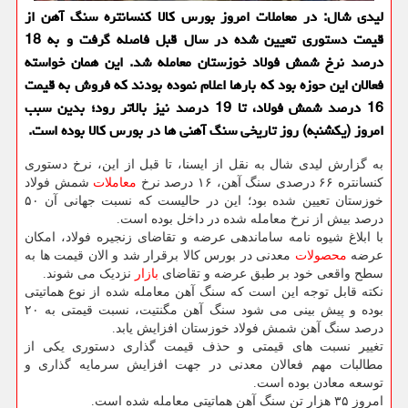
لیدی شال: در معاملات امروز بورس کالا کنسانتره سنگ آهن از
قیمت دستوری تعیین شده در سال قبل فاصله گرفت و به 18
درصد نرخ شمش فولاد خوزستان معامله شد. این همان خواسته
فعالان این حوزه بود که بارها اعلام نموده بودند که فروش به قیمت
16 درصد شمش فولاد، تا 19 درصد نیز بالاتر رود؛ بدین سبب
امروز (یکشنبه) روز تاریخی سنگ آهنی ها در بورس کالا بوده است.
به گزارش لیدی شال به نقل از ایسنا، تا قبل از این، نرخ دستوری
کنسانتره ۶۶ درصدی سنگ آهن، ۱۶ درصد نرخ
معاملات
شمش فولاد
خوزستان تعیین شده بود؛ این در حالیست که نسبت جهانی آن ۵۰
درصد بیش از نرخ معامله شده در داخل بوده است.
با ابلاغ شیوه نامه ساماندهی عرضه و تقاضای زنجیره فولاد، امکان
عرضه
محصولات
معدنی در بورس کالا برقرار شد و الان قیمت ها به
سطح واقعی خود بر طبق عرضه و تقاضای
بازار
نزدیک می شوند.
نکته قابل توجه این است که سنگ آهن معامله شده از نوع هماتیتی
بوده و پیش بینی می شود سنگ آهن مگنتیت، نسبت قیمتی به ۲۰
درصد سنگ آهن شمش فولاد خوزستان افزایش یابد.
تغییر نسبت های قیمتی و حذف قیمت گذاری دستوری یکی از
مطالبات مهم فعالان معدنی در جهت افزایش سرمایه گذاری و
توسعه معادن بوده است.
امروز ۳۵ هزار تن سنگ آهن هماتیتی معامله شده است.