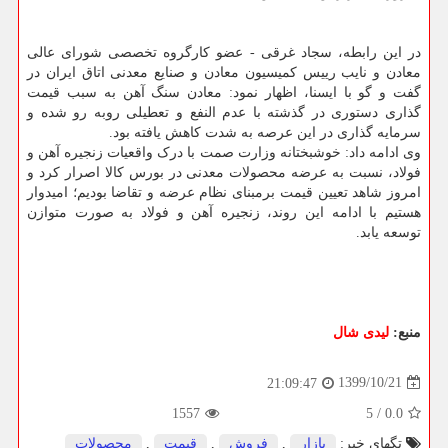
در این رابطه، سجاد غرقی - عضو کارگروه تخصصی شورای عالی
معادن و نایب رییس کمیسیون معادن و صنایع معدنی اتاق ایران در
گفت و گو با ایسنا، اظهار نمود: معادن سنگ آهن به سبب قیمت
گذاری دستوری در گذشته با عدم النفع و تعطیلی روبه رو شده و
سرمایه گذاری در این عرصه به شدت کاهش یافته بود.
وی ادامه داد: خوشبختانه وزارت صمت با درک واقعیات زنجیره آهن و
فولاد، نسبت به عرضه محصولات معدنی در بورس کالا اصرار کرد و
امروز شاهد تعیین قیمت برمبنای نظام عرضه و تقاضا بودیم؛ امیدوار
هستیم با ادامه این روند، زنجیره آهن و فولاد به صورت متوازن
توسعه یابد.
منبع:
لیدی شال
1399/10/21
21:09:47
1557
5
/
0.0
تگهای خبر:
بازار
,
فروش
,
قیمت
,
محصولات